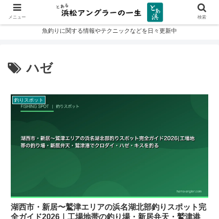
メニュー
検索
魚釣りに関する情報やテクニックなどを日々更新中
ハゼ
釣りスポット
湖西市・新居〜鷲津エリアの浜名湖北部釣りスポット完
全ガイド2026｜工場地帯の釣り場・新居弁天・鷲津港