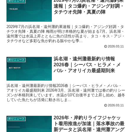
2029年7月の浜名湖・遠州灘釣果
釣りニュース
速報｜タコ爆釣・アジング好調・
タチウオ先陣・真夏の陣
2029年7月の浜名湖・遠州灘釣果速報｜タコ爆釣・アジング好調・タ
チウオ先陣・真夏の陣 梅雨が明け本格的な夏が始まる7月。浜名湖・
遠州灘では水温上昇とともに魚の活性が高まり、タコ・キス・アジ・
タチウオなど多彩な魚が釣れる賑やかな季...
2026.03.11
浜名湖・遠州灘最新釣り情報
釣りニュース
2026春｜シーバス・ヒラメ・メ
バル・アオリイカ最盛期到来
浜名湖・遠州灘最新釣り情報2026春｜シーバス・ヒラメ・メバル・
アオリイカ最盛期到来 2026年3月、浜名湖・遠州灘では春の釣りシー
ズンが本格到来しています。水温が10℃台後半まで上昇し始め、越冬
していた魚たちが活発に動き出しま...
2026.03.11
2026年・岸釣りライフジャケッ
釣りニュース
ト着用推進が加速｜落水事故の最
新データと浜名湖・遠州灘アング