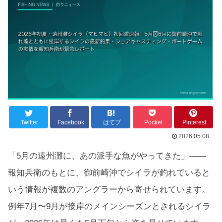
Twitter
Facebook
はてブ
Pocket
Pinterest
2026.05.08
「5月の遠州灘に、あの派手な魚がやってきた」——
報知兵衛のもとに、御前崎沖でシイラが釣れていると
いう情報が複数のアングラーから寄せられています。
例年7月〜9月が接岸のメインシーズンとされるシイラ