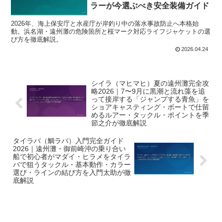
ラーが今選ぶべき安全装備ガイド
2026年、海上保安庁と水産庁が岸釣り中の落水事故防止へ本格始
動。浜名湖・遠州灘の危険箇所と桜マーク対応ライフジャケットの選
び方を徹底解説。
2026.04.24
シイラ（マヒマヒ）夏の遠州灘完全攻
略2026｜7〜9月に黒潮と流れ藻を追
って接岸する「ジャンプする青魚」を
ショアキャスティング・ボートで仕留
めるルアー・タックル・ポイントを季
節之介が徹底解説
タイラバ（鯛ラバ）入門完全ガイド
2026｜遠州灘・御前崎沖の乗り合い
船で初心者がマダイ・ヒラメをタイラ
バで狙うタックル・基本動作・カラー
選び・ラインの結び方を入門太助が徹
底解説