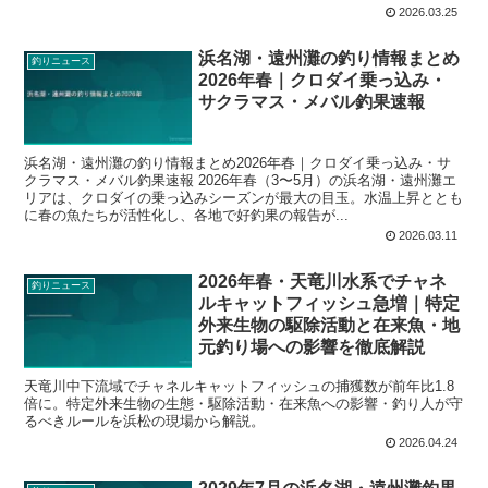
2026.03.25
浜名湖・遠州灘の釣り情報まとめ
釣りニュース
2026年春｜クロダイ乗っ込み・
サクラマス・メバル釣果速報
浜名湖・遠州灘の釣り情報まとめ2026年春｜クロダイ乗っ込み・サ
クラマス・メバル釣果速報 2026年春（3〜5月）の浜名湖・遠州灘エ
リアは、クロダイの乗っ込みシーズンが最大の目玉。水温上昇ととも
に春の魚たちが活性化し、各地で好釣果の報告が...
2026.03.11
2026年春・天竜川水系でチャネ
釣りニュース
ルキャットフィッシュ急増｜特定
外来生物の駆除活動と在来魚・地
元釣り場への影響を徹底解説
天竜川中下流域でチャネルキャットフィッシュの捕獲数が前年比1.8
倍に。特定外来生物の生態・駆除活動・在来魚への影響・釣り人が守
るべきルールを浜松の現場から解説。
2026.04.24