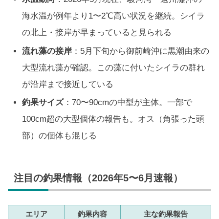
海水温が例年より1〜2℃高い状況を継続。シイラ
の北上・接岸が早まっていると見られる
流れ藻の接岸
：5月下旬から御前崎沖に黒潮由来の
大型流れ藻が確認。この藻に付いたシイラの群れ
が沿岸まで接近している
釣果サイズ
：70〜90cmの中型が主体。一部で
100cm超の大型個体の報告も。オス（角張った頭
部）の個体も混じる
注目の釣果情報（2026年5〜6月速報）
エリア
釣果内容
主な釣果報告