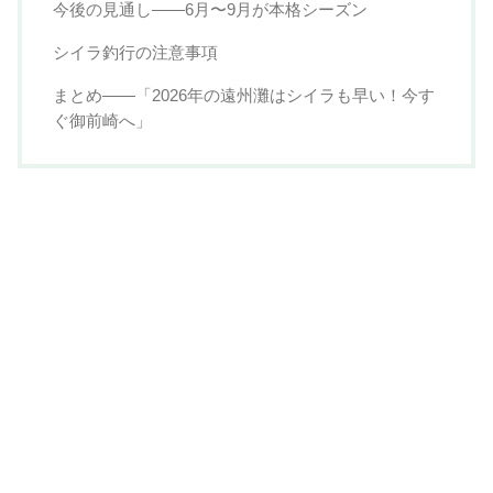
今後の見通し——6月〜9月が本格シーズン
シイラ釣行の注意事項
まとめ——「2026年の遠州灘はシイラも早い！今す
ぐ御前崎へ」