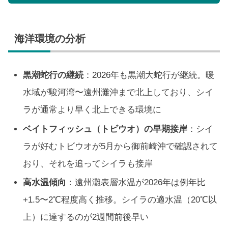
海洋環境の分析
黒潮蛇行の継続
：2026年も黒潮大蛇行が継続。暖
水域が駿河湾〜遠州灘沖まで北上しており、シイ
ラが通常より早く北上できる環境に
ベイトフィッシュ（トビウオ）の早期接岸
：シイ
ラが好むトビウオが5月から御前崎沖で確認されて
おり、それを追ってシイラも接岸
高水温傾向
：遠州灘表層水温が2026年は例年比
+1.5〜2℃程度高く推移。シイラの適水温（20℃以
上）に達するのが2週間前後早い