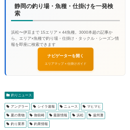
静岡の釣り場・魚種・仕掛けを一発検
索
ナビゲーターを開く
エリアマップ × 仕掛けガイド
釣りニュース
アングラー
シイラ速報
ニュース
マヒマヒ
夏の青物
御前崎
最新情報
浜松
遠州灘
釣り業界
釣果情報