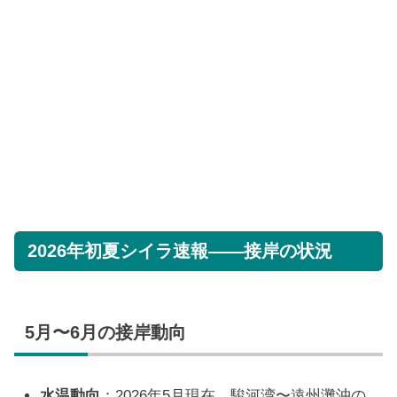
2026年初夏シイラ速報——接岸の状況
5月〜6月の接岸動向
水温動向
：2026年5月現在、駿河湾〜遠州灘沖の