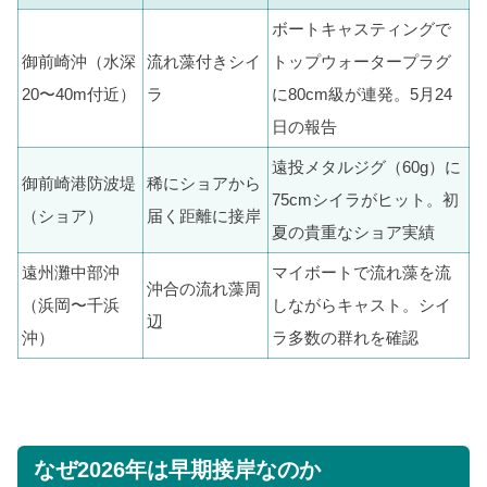
ボートキャスティングで
御前崎沖（水深
流れ藻付きシイ
トップウォータープラグ
20〜40m付近）
ラ
に80cm級が連発。5月24
日の報告
遠投メタルジグ（60g）に
御前崎港防波堤
稀にショアから
75cmシイラがヒット。初
（ショア）
届く距離に接岸
夏の貴重なショア実績
遠州灘中部沖
マイボートで流れ藻を流
沖合の流れ藻周
（浜岡〜千浜
しながらキャスト。シイ
辺
沖）
ラ多数の群れを確認
なぜ2026年は早期接岸なのか