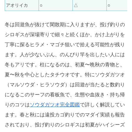
アオリイカ
○
△
○
冬は回遊魚が抜けて閑散期に入りますが、投げ釣りの
シロギスが深場寄りで細々と続くほか、かけ上がりを
丁寧に探るヒラメ・マゴチ狙いで拾える可能性が残り
ます。人が少ないぶん、のんびり竿を出したい人には
冬もアリです。柱になるのは、初夏〜晩秋の青物と、
夏〜秋を中心としたタチウオです。特にソウダガツオ
（マルソウダ・ヒラソウダ）は回遊が当たると数釣り
になるこのサーフの看板魚で、生態や血抜き・持ち帰
りのコツは
ソウダガツオ完全図鑑
で詳しく解説してい
ます。春と秋には遠投カゴ釣りでのマダイ実績も報告
されており、投げ釣りのシロギスは初夏がハイシーズ