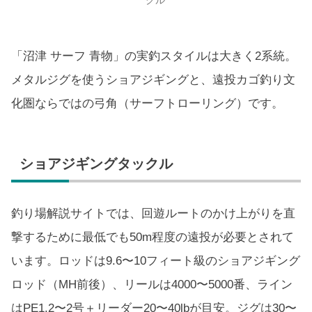
「沼津 サーフ 青物」の実釣スタイルは大きく2系統。
メタルジグを使うショアジギングと、遠投カゴ釣り文
化圏ならではの弓角（サーフトローリング）です。
ショアジギングタックル
釣り場解説サイトでは、回遊ルートのかけ上がりを直
撃するために最低でも50m程度の遠投が必要とされて
います。ロッドは9.6〜10フィート級のショアジギング
ロッド（MH前後）、リールは4000〜5000番、ライン
はPE1.2〜2号＋リーダー20〜40lbが目安。ジグは30〜