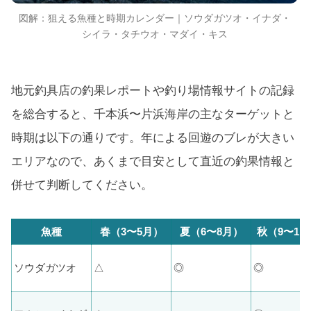
図解：狙える魚種と時期カレンダー｜ソウダガツオ・イナダ・
シイラ・タチウオ・マダイ・キス
地元釣具店の釣果レポートや釣り場情報サイトの記録
を総合すると、千本浜〜片浜海岸の主なターゲットと
時期は以下の通りです。年による回遊のブレが大きい
エリアなので、あくまで目安として直近の釣果情報と
併せて判断してください。
魚種
春（3〜5月）
夏（6〜8月）
秋（9〜11
ソウダガツオ
△
◎
◎