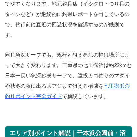
てやすくなります。地元釣具店（イシグロ・つり具の
タイシなど）が継続的に釣果レポートを出しているの
で、釣行前に直近の回遊状況を確認するのが鉄則で
す。
同じ急深サーフでも、規模と狙える魚の幅は場所によ
って大きく変わります。三重県の七里御浜は約22kmと
日本一長い急深砂礫サーフで、遠投カゴ釣りのマダイ
や秋冬の夜に出る大アジまで狙える構成を
七里御浜の
釣りポイント完全ガイド
で解説しています。
エリア別ポイント解説｜千本浜公園前・沼