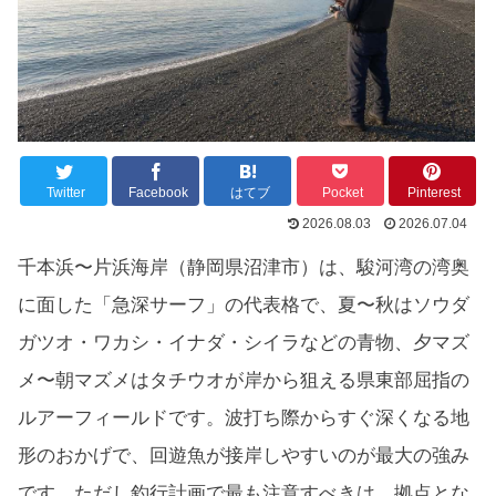
Twitter
Facebook
はてブ
Pocket
Pinterest
2026.08.03
2026.07.04
千本浜〜片浜海岸（静岡県沼津市）は、駿河湾の湾奥
に面した「急深サーフ」の代表格で、夏〜秋はソウダ
ガツオ・ワカシ・イナダ・シイラなどの青物、夕マズ
メ〜朝マズメはタチウオが岸から狙える県東部屈指の
ルアーフィールドです。波打ち際からすぐ深くなる地
形のおかげで、回遊魚が接岸しやすいのが最大の強み
です。ただし釣行計画で最も注意すべきは、拠点とな