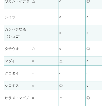
ワカシ・イナダ
△
○
◎
シイラ
−
○
○
カンパチ幼魚
−
○
○
（ショゴ）
タチウオ
△
○
◎
マダイ
○
△
○
クロダイ
○
○
○
シロギス
○
◎
○
ヒラメ・マゴチ
○
△
◎