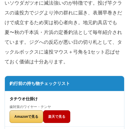
いソウダガツオに滅法強いのが特徴です。投げ竿クラ
スの遠投力でジグより沖の群れに届き、表層早巻きだ
けで成立するため実は初心者向き。地元釣具店でも
夏〜秋の千本浜・片浜の定番釣法として毎年紹介され
ています。ジグへの反応が悪い日の切り札として、タ
ックルボックスに遠投マウス＋弓角を1セット忍ばせ
ておく価値は十分あります。
釣行前の持ち物チェックリスト
タチウオ仕掛け
歯対策のワイヤー・テンヤ
Amazonで見る
楽天で見る