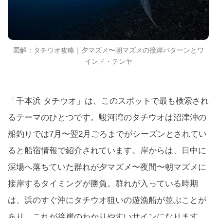
図解：タチウオ攻略｜夕マズメ〜朝マズメの接岸パターンとワ
インド・テンヤ
「千本浜 タチウオ」は、このスポットで最も検索され
るテーマのひとつです。駿河湾のタチウオは沼津沖の
船釣りでは7月〜翌2月ごろまでがシーズンとされてい
ると船宿情報で紹介されています。岸からは、日中に
深場へ落ちていた群れが夕マズメ〜夜間〜朝マズメに
接岸するタイミングが勝負。群れが入っている時期
は、浜のすぐ沖にタチウオ狙いの遊漁船が並ぶことが
あり、これが接岸のわかりやすいサインになります。