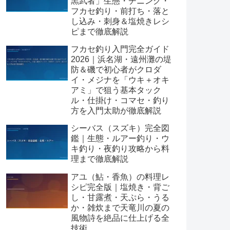
黒武者」生態・チニング・
フカセ釣り・前打ち・落と
し込み・刺身＆塩焼きレシ
ピまで徹底解説
フカセ釣り入門完全ガイド
2026｜浜名湖・遠州灘の堤
防＆磯で初心者がクロダ
イ・メジナを「ウキ＋オキ
アミ」で狙う基本タック
ル・仕掛け・コマセ・釣り
方を入門太助が徹底解説
シーバス（スズキ）完全図
鑑｜生態・ルアー釣り・ウ
キ釣り・夜釣り攻略から料
理まで徹底解説
アユ（鮎・香魚）の料理レ
シピ完全版｜塩焼き・背ご
し・甘露煮・天ぷら・うる
か・雑炊まで天竜川の夏の
風物詩を絶品に仕上げる全
技術