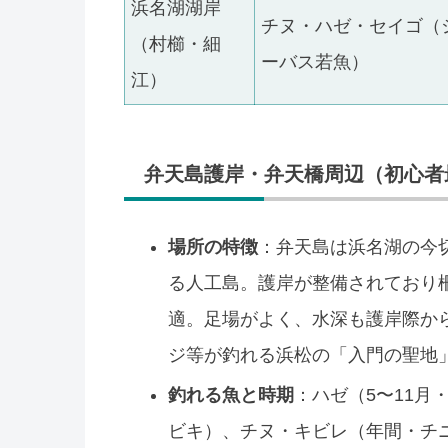
浜名湖湖岸
チヌ・ハゼ・セイゴ（
（村櫛・細
ーバス若魚）
江）
弁天島護岸・弁天橋周辺（初心者
場所の特徴
：弁天島は浜名湖の今
る人工島。護岸が整備されており
適。足場がよく、水深も護岸際から
ジ等が釣れる浜松の「入門の聖地
釣れる魚と時期
：ハゼ（5〜11月
ビキ）、チヌ・キビレ（年間・チニ