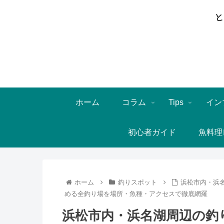
ホーム
コラム
Tips
イン
初心者ガイド
魚料理
ホーム
釣りスポット
浜松市内・浜
める全釣り場を場所・魚種・アクセスで徹底網羅
浜松市内・浜名湖周辺の釣