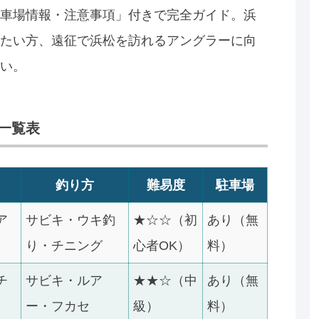
車場情報・注意事項」付きで完全ガイド。浜
たい方、遠征で浜松を訪れるアングラーに向
い。
一覧表
釣り方
難易度
駐車場
ア
サビキ・ウキ釣
★☆☆（初
あり（無
り・チニング
心者OK）
料）
チ
サビキ・ルア
★★☆（中
あり（無
ー・フカセ
級）
料）