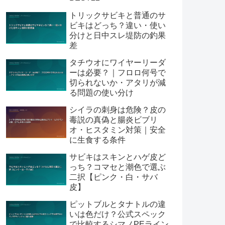
トリックサビキと普通のサ
ビキはどっち？違い・使い
分けと日中スレ堤防の釣果
差
タチウオにワイヤーリーダ
ーは必要？｜フロロ何号で
切られないか・アタリが減
る問題の使い分け
シイラの刺身は危険？皮の
毒説の真偽と腸炎ビブリ
オ・ヒスタミン対策｜安全
に生食する条件
サビキはスキンとハゲ皮ど
っち？コマセと潮色で選ぶ
二択【ピンク・白・サバ
皮】
ピットブルとタナトルの違
いは色だけ？公式スペック
で比較するシマノPEライン