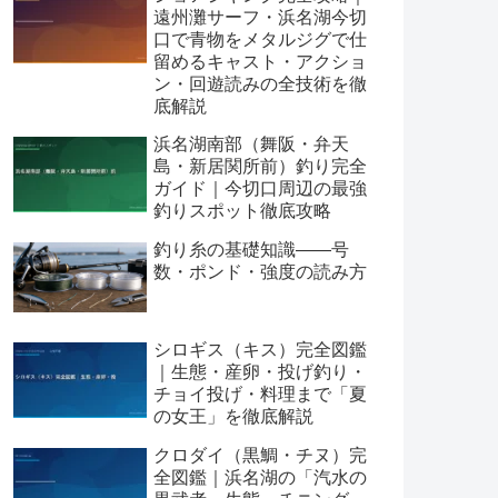
遠州灘サーフ・浜名湖今切
口で青物をメタルジグで仕
留めるキャスト・アクショ
ン・回遊読みの全技術を徹
底解説
浜名湖南部（舞阪・弁天
島・新居関所前）釣り完全
ガイド｜今切口周辺の最強
釣りスポット徹底攻略
釣り糸の基礎知識——号
数・ポンド・強度の読み方
シロギス（キス）完全図鑑
｜生態・産卵・投げ釣り・
チョイ投げ・料理まで「夏
の女王」を徹底解説
クロダイ（黒鯛・チヌ）完
全図鑑｜浜名湖の「汽水の