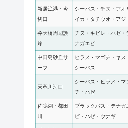
新居漁港・今
シーバス・チヌ・アオ
切口
イカ・タチウオ・アジ
弁天橋周辺護
チヌ・キビレ・ハゼ・
岸
ナガエビ
中田島砂丘サ
ヒラメ・マゴチ・キス
ーフ
シーバス
シーバス・ヒラメ・マ
天竜川河口
チ・ハゼ
佐鳴湖・都田
ブラックバス・テナガ
川
ビ・ハゼ・ウナギ