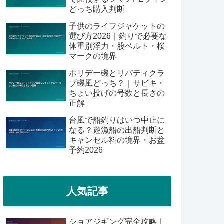
どっち購入判断
子供のライフジャケットの
選び方2026｜釣りで必要な
体重別浮力・股ベルト・桜
マークの境界
ホリデー磯とリバティクラ
ブ磯風どっち？｜サビキ・
ちょい投げの号数と長さの
正解
台風で船釣りはいつ中止に
なる？遊漁船の出船判断と
キャンセル料の境界・お盆
予約2026
人気記事
ショアジギング完全攻略｜