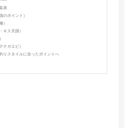
覧表
強のポイント）
種）
・キス天国）
）
テナガエビ）
釣りスタイルに合ったポイントへ