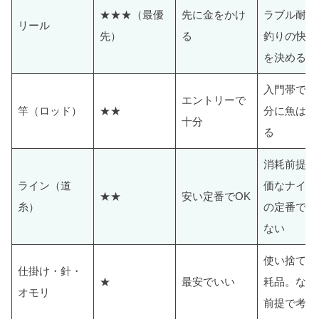
★★★（最優
先に金をかけ
ラブル耐性
リール
先）
る
釣りの快適
を決める
入門帯でも
エントリーで
竿（ロッド）
★★
分に魚は釣
十分
る
消耗前提。
ライン（道
価なナイロ
★★
安い定番でOK
糸）
の定番で困
ない
使い捨ての
仕掛け・針・
★
最安でいい
耗品。なく
オモリ
前提で考え