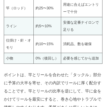
用途に合えばエントリ
竿（ロッド）
約25〜30%
ーで十分
安価な定番ナイロンで
ライン
約5〜10%
足りる
仕掛け・針・オ
約10〜15%
消耗品。数を確保
モリ
小物
0%（後回し）
必要を感じてから追加
ポイントは、竿とリールを合わせた「タックル」部分
に予算の大半を寄せ、その内訳でリールに厚く配分す
ることです。竿とリールの比率を逆にして、竿に金を
かけてリールを最安にすると、巻き心地やトラブルで