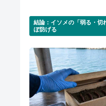
結論：イソメの「弱る・切
ぼ防げる