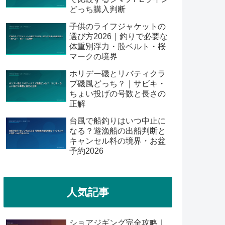
どっち購入判断
子供のライフジャケットの
選び方2026｜釣りで必要な
体重別浮力・股ベルト・桜
マークの境界
ホリデー磯とリバティクラ
ブ磯風どっち？｜サビキ・
ちょい投げの号数と長さの
正解
台風で船釣りはいつ中止に
なる？遊漁船の出船判断と
キャンセル料の境界・お盆
予約2026
人気記事
ショアジギング完全攻略｜