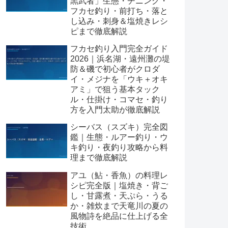
黒武者」生態・チニング・
フカセ釣り・前打ち・落と
し込み・刺身＆塩焼きレシ
ピまで徹底解説
フカセ釣り入門完全ガイド
2026｜浜名湖・遠州灘の堤
防＆磯で初心者がクロダ
イ・メジナを「ウキ＋オキ
アミ」で狙う基本タック
ル・仕掛け・コマセ・釣り
方を入門太助が徹底解説
シーバス（スズキ）完全図
鑑｜生態・ルアー釣り・ウ
キ釣り・夜釣り攻略から料
理まで徹底解説
アユ（鮎・香魚）の料理レ
シピ完全版｜塩焼き・背ご
し・甘露煮・天ぷら・うる
か・雑炊まで天竜川の夏の
風物詩を絶品に仕上げる全
技術