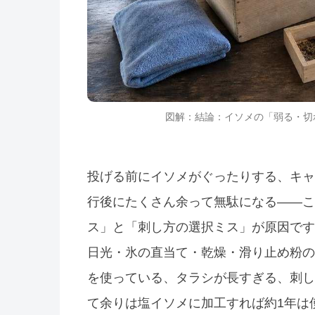
図解：結論：イソメの「弱る・切
投げる前にイソメがぐったりする、キャ
行後にたくさん余って無駄になる――こ
ス」と「刺し方の選択ミス」が原因です
日光・氷の直当て・乾燥・滑り止め粉の
を使っている、タラシが長すぎる、刺し
て余りは塩イソメに加工すれば約1年は