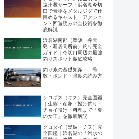
遠州灘サーフ・浜名湖今切
口で青物をメタルジグで仕
留めるキャスト・アクショ
ン・回遊読みの全技術を徹
底解説
浜名湖南部（舞阪・弁天
島・新居関所前）釣り完全
ガイド｜今切口周辺の最強
釣りスポット徹底攻略
釣り糸の基礎知識——号
数・ポンド・強度の読み方
シロギス（キス）完全図鑑
｜生態・産卵・投げ釣り・
チョイ投げ・料理まで「夏
の女王」を徹底解説
クロダイ（黒鯛・チヌ）完
全図鑑｜浜名湖の「汽水の