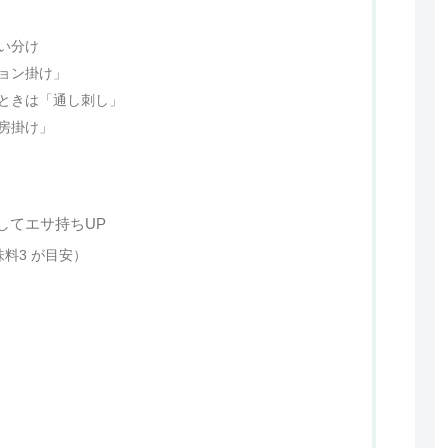
い分け
ョン掛け」
ときは「通し刺し」
房掛け」
してエサ持ちUP
料3 が目安）