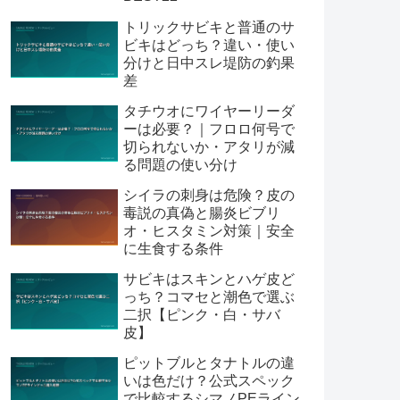
トリックサビキと普通のサ
ビキはどっち？違い・使い
分けと日中スレ堤防の釣果
差
タチウオにワイヤーリーダ
ーは必要？｜フロロ何号で
切られないか・アタリが減
る問題の使い分け
シイラの刺身は危険？皮の
毒説の真偽と腸炎ビブリ
オ・ヒスタミン対策｜安全
に生食する条件
サビキはスキンとハゲ皮ど
っち？コマセと潮色で選ぶ
二択【ピンク・白・サバ
皮】
ピットブルとタナトルの違
いは色だけ？公式スペック
で比較するシマノPEライン