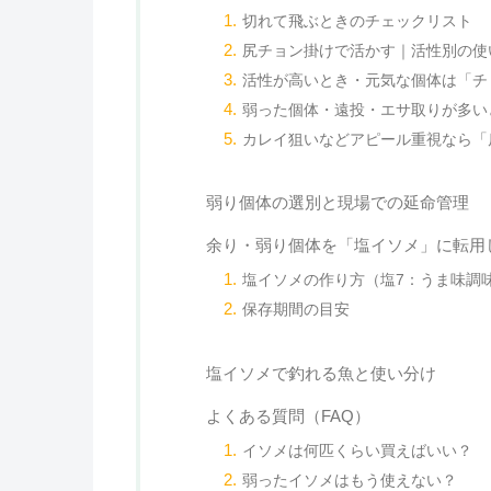
切れて飛ぶときのチェックリスト
尻チョン掛けで活かす｜活性別の使
活性が高いとき・元気な個体は「チ
弱った個体・遠投・エサ取りが多い
カレイ狙いなどアピール重視なら「
弱り個体の選別と現場での延命管理
余り・弱り個体を「塩イソメ」に転用
塩イソメの作り方（塩7：うま味調味
保存期間の目安
塩イソメで釣れる魚と使い分け
よくある質問（FAQ）
イソメは何匹くらい買えばいい？
弱ったイソメはもう使えない？