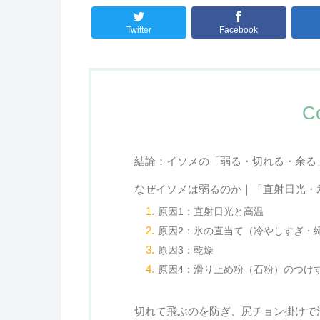
Twitter
Facebook
C
結論：イソメの「弱る・切れる・余る
なぜイソメは弱るのか｜「直射日光・
原因1：直射日光と高温
原因2：氷の直当て（冷やしすぎ・
原因3：乾燥
原因4：滑り止め粉（石粉）のつけ
切れて飛ぶのを防ぎ、尻チョン掛けで