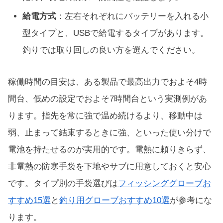
給電方式
：左右それぞれにバッテリーを入れる小
型タイプと、USBで給電するタイプがあります。
釣りでは取り回しの良い方を選んでください。
稼働時間の目安は、ある製品で最高出力でおよそ4時
間台、低めの設定でおよそ7時間台という実測例があ
ります。指先を常に強で温め続けるより、移動中は
弱、止まって結束するときに強、といった使い分けで
電池を持たせるのが実用的です。電熱に頼りきらず、
非電熱の防寒手袋を下地やサブに用意しておくと安心
です。タイプ別の手袋選びは
フィッシンググローブお
すすめ15選
と
釣り用グローブおすすめ10選
が参考にな
ります。