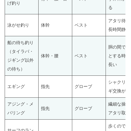
げ釣り
る
アタリ待ち
泳がせ釣り
体幹
ベスト
長時間静止
船の待ち釣り
胴の間でじ
（タイラバ・
体幹・腰
ベスト
とする時間
ジギング以外
長い
の待ち）
シャクリと
エギング
指先
グローブ
ギ交換が頻
アジング・メ
繊細な操作
指先
グローブ
バリング
アタリ取り
歩くので体
サーフのラン