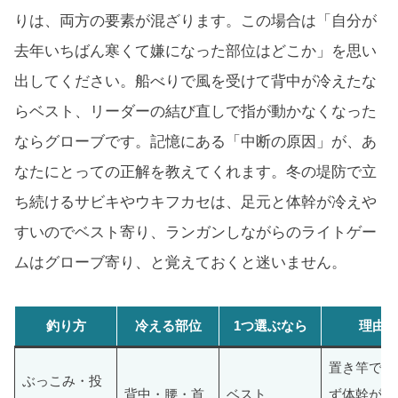
りは、両方の要素が混ざります。この場合は「自分が
去年いちばん寒くて嫌になった部位はどこか」を思い
出してください。船べりで風を受けて背中が冷えたな
らベスト、リーダーの結び直しで指が動かなくなった
ならグローブです。記憶にある「中断の原因」が、あ
なたにとっての正解を教えてくれます。冬の堤防で立
ち続けるサビキやウキフカセは、足元と体幹が冷えや
すいのでベスト寄り、ランガンしながらのライトゲー
ムはグローブ寄り、と覚えておくと迷いません。
釣り方
冷える部位
1つ選ぶなら
理由
置き竿で動
ぶっこみ・投
背中・腰・首
ベスト
ず体幹が冷