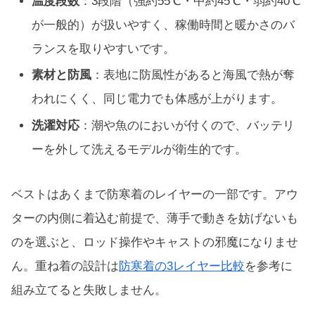
温度段数
：3段階（強約55℃・中約45℃・弱約40℃
が一般的）が扱いやすく、稼働時間と暖かさのバ
ランスを取りやすいです。
素材と防風
：表地に防風性があると海風で熱が奪
われにくく、同じ電力でも体感が上がります。
洗濯対応
：潮や魚のにおいが付くので、バッテリ
ーを外して洗えるモデルが衛生的です。
ベストはあくまで防寒着のレイヤーの一部です。アウ
ターの内側に着込む前提で、薄手で動きを妨げないも
のを選ぶと、ロッド操作やキャストの邪魔になりませ
ん。重ね着の設計は
防寒着の3レイヤー比較
を参考に
組み立てると失敗しません。