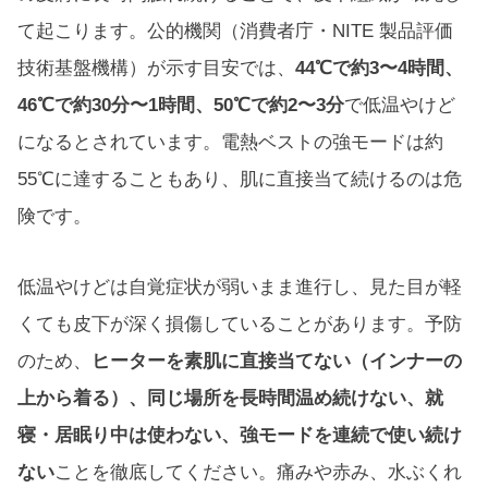
て起こります。公的機関（消費者庁・NITE 製品評価
技術基盤機構）が示す目安では、
44℃で約3〜4時間、
46℃で約30分〜1時間、50℃で約2〜3分
で低温やけど
になるとされています。電熱ベストの強モードは約
55℃に達することもあり、肌に直接当て続けるのは危
険です。
低温やけどは自覚症状が弱いまま進行し、見た目が軽
くても皮下が深く損傷していることがあります。予防
のため、
ヒーターを素肌に直接当てない（インナーの
上から着る）、同じ場所を長時間温め続けない、就
寝・居眠り中は使わない、強モードを連続で使い続け
ない
ことを徹底してください。痛みや赤み、水ぶくれ