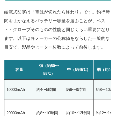
給電式防寒は「電源が切れたら終わり」です。釣行時
間をまかなえるバッテリー容量を選ぶことが、ベス
ト・グローブそのものの性能と同じくらい重要になり
ます。以下は各メーカーの公称値をならした一般的な
目安で、製品やヒーター枚数によって前後します。
強（約50〜
容量
中（約45℃）
弱（約40
55℃）
10000mAh
約4〜5時間
約6〜8時間
約8〜10時
20000mAh
約8〜10時間
約10〜12時間
約12〜14