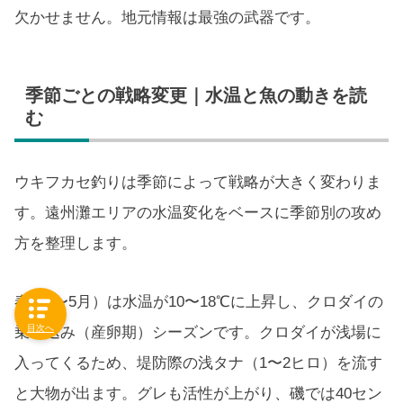
欠かせません。地元情報は最強の武器です。
季節ごとの戦略変更｜水温と魚の動きを読
む
ウキフカセ釣りは季節によって戦略が大きく変わりま
す。遠州灘エリアの水温変化をベースに季節別の攻め
方を整理します。
春（3〜5月）は水温が10〜18℃に上昇し、クロダイの
目次へ
乗っ込み（産卵期）シーズンです。クロダイが浅場に
入ってくるため、堤防際の浅タナ（1〜2ヒロ）を流す
と大物が出ます。グレも活性が上がり、磯では40セン