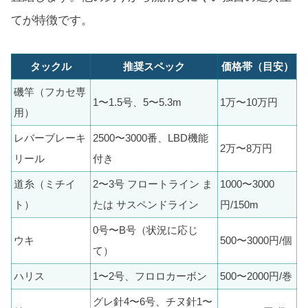
てが特徴です。
タックル
推奨スペック
価格帯（目安）
磯竿（フカセ専
1〜1.5号、5〜5.3m
1万〜10万円
用）
レバーブレーキ
2500〜3000番、LBD機能
2万〜8万円
リール
付き
道糸（ミチイ
2〜3号 フロートライン ま
1000〜3000
ト）
たは サスペンドライン
円/150m
0号〜B号（状況に応じ
ウキ
500〜3000円/個
て）
ハリス
1〜2号、フロロカーボン
500〜2000円/巻
グレ針4〜6号、チヌ針1〜