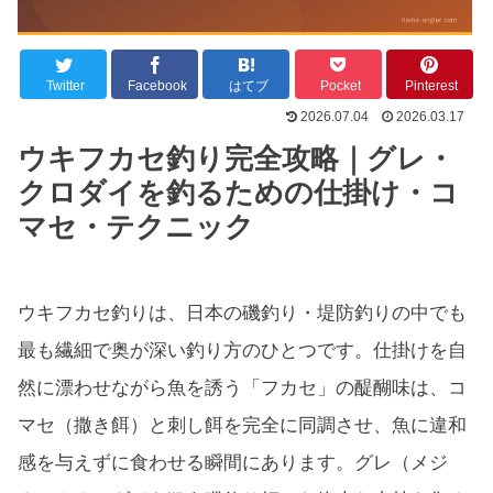
Twitter
Facebook
はてブ
Pocket
Pinterest
2026.07.04
2026.03.17
ウキフカセ釣り完全攻略｜グレ・
クロダイを釣るための仕掛け・コ
マセ・テクニック
ウキフカセ釣りは、日本の磯釣り・堤防釣りの中でも
最も繊細で奥が深い釣り方のひとつです。仕掛けを自
然に漂わせながら魚を誘う「フカセ」の醍醐味は、コ
マセ（撒き餌）と刺し餌を完全に同調させ、魚に違和
感を与えずに食わせる瞬間にあります。グレ（メジ