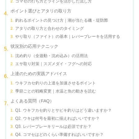
コマセの打ち方とラインを活かした流し方
ポイント選びとアタリの取り方
釣れるポイントの見つけ方｜潮が当たる磯・堤防際
アタリの取り方と合わせのタイミング
やり取り（ファイト）の基本｜レバーブレーキを活用する
状況別の応用テクニック
沈め釣り（全遊動・沈め込み）の活用法
エサ取り対策｜スズメダイ・フグへの対応
上達のための実践アドバイス
ウキフカセ釣りの上達を加速させるポイント
季節ごとの戦略変更｜水温と魚の動きを読む
よくある質問（FAQ）
Q1. ウキフカセ釣りとサビキ釣りはどう違いますか？
Q2. ウキは何号を最初に揃えればいいですか？
Q3. レバーブレーキリールは必須ですか？
Q4. コマセはどのくらい準備すればいいですか？