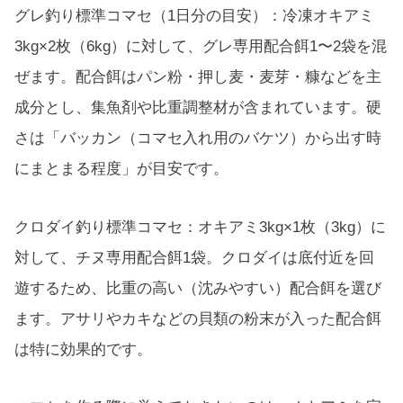
グレ釣り標準コマセ（1日分の目安）：冷凍オキアミ
3kg×2枚（6kg）に対して、グレ専用配合餌1〜2袋を混
ぜます。配合餌はパン粉・押し麦・麦芽・糠などを主
成分とし、集魚剤や比重調整材が含まれています。硬
さは「バッカン（コマセ入れ用のバケツ）から出す時
にまとまる程度」が目安です。
クロダイ釣り標準コマセ：オキアミ3kg×1枚（3kg）に
対して、チヌ専用配合餌1袋。クロダイは底付近を回
遊するため、比重の高い（沈みやすい）配合餌を選び
ます。アサリやカキなどの貝類の粉末が入った配合餌
は特に効果的です。