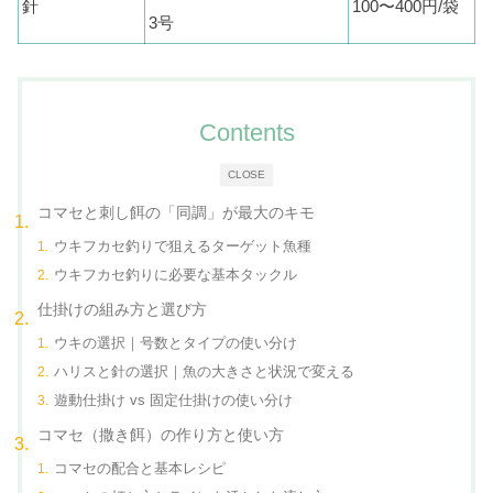
針
100〜400円/袋
3号
Contents
CLOSE
コマセと刺し餌の「同調」が最大のキモ
ウキフカセ釣りで狙えるターゲット魚種
ウキフカセ釣りに必要な基本タックル
仕掛けの組み方と選び方
ウキの選択｜号数とタイプの使い分け
ハリスと針の選択｜魚の大きさと状況で変える
遊動仕掛け vs 固定仕掛けの使い分け
コマセ（撒き餌）の作り方と使い方
コマセの配合と基本レシピ