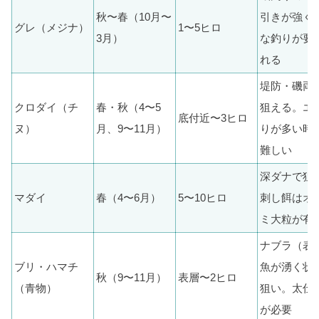
秋〜春（10月〜
引きが強く
グレ（メジナ）
1〜5ヒロ
3月）
な釣りが要
れる
堤防・磯両
クロダイ（チ
春・秋（4〜5
狙える。エ
底付近〜3ヒロ
ヌ）
月、9〜11月）
りが多い時
難しい
深ダナで狙
マダイ
春（4〜6月）
5〜10ヒロ
刺し餌はオ
ミ大粒が有
ナブラ（表
ブリ・ハマチ
魚が湧く状
秋（9〜11月）
表層〜2ヒロ
（青物）
狙い。太仕
が必要