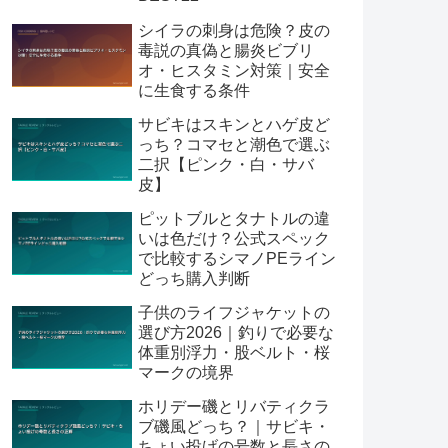
シイラの刺身は危険？皮の
毒説の真偽と腸炎ビブリ
オ・ヒスタミン対策｜安全
に生食する条件
サビキはスキンとハゲ皮ど
っち？コマセと潮色で選ぶ
二択【ピンク・白・サバ
皮】
ピットブルとタナトルの違
いは色だけ？公式スペック
で比較するシマノPEライン
どっち購入判断
子供のライフジャケットの
選び方2026｜釣りで必要な
体重別浮力・股ベルト・桜
マークの境界
ホリデー磯とリバティクラ
ブ磯風どっち？｜サビキ・
ちょい投げの号数と長さの