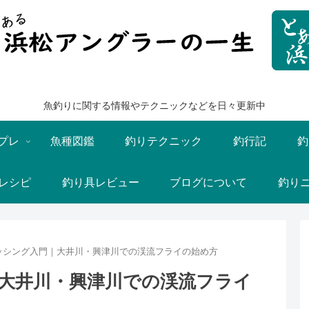
魚釣りに関する情報やテクニックなどを日々更新中
プレ
魚種図鑑
釣りテクニック
釣行記
釣
レシピ
釣り具レビュー
ブログについて
釣り
ッシング入門｜大井川・興津川での渓流フライの始め方
大井川・興津川での渓流フライ