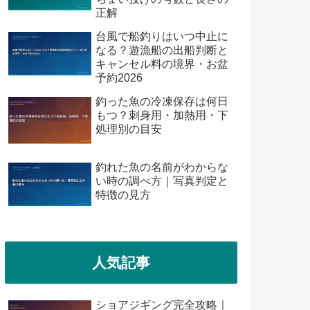
正解
台風で船釣りはいつ中止に
なる？遊漁船の出船判断と
キャンセル料の境界・お盆
予約2026
釣った魚の冷凍保存は何日
もつ？刺身用・加熱用・下
処理別の目安
釣れた魚の名前がわからな
い時の調べ方｜写真判定と
特徴の見方
人気記事
ショアジギング完全攻略｜