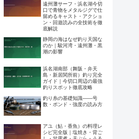
遠州灘サーフ・浜名湖今切
口で青物をメタルジグで仕
留めるキャスト・アクショ
ン・回遊読みの全技術を徹
底解説
静岡の海はなぜ釣り天国な
のか｜駿河湾・遠州灘・黒
潮の影響
浜名湖南部（舞阪・弁天
島・新居関所前）釣り完全
ガイド｜今切口周辺の最強
釣りスポット徹底攻略
釣り糸の基礎知識——号
数・ポンド・強度の読み方
アユ（鮎・香魚）の料理レ
シピ完全版｜塩焼き・背ご
し・甘露煮・天ぷら・うる