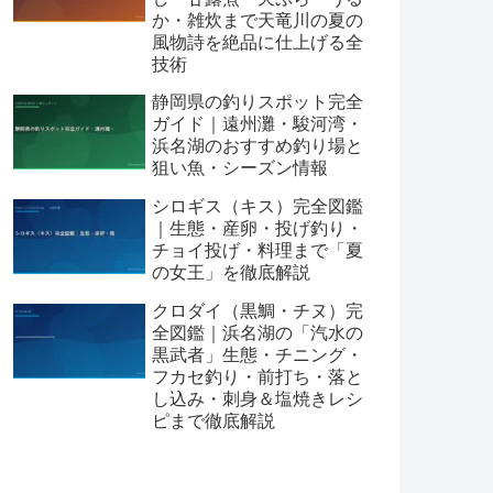
か・雑炊まで天竜川の夏の
風物詩を絶品に仕上げる全
技術
静岡県の釣りスポット完全
ガイド｜遠州灘・駿河湾・
浜名湖のおすすめ釣り場と
狙い魚・シーズン情報
シロギス（キス）完全図鑑
｜生態・産卵・投げ釣り・
チョイ投げ・料理まで「夏
の女王」を徹底解説
クロダイ（黒鯛・チヌ）完
全図鑑｜浜名湖の「汽水の
黒武者」生態・チニング・
フカセ釣り・前打ち・落と
し込み・刺身＆塩焼きレシ
ピまで徹底解説