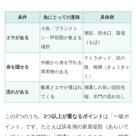
条件
魚にとっての意味
具体例
小魚・プランクト
潮目、排水口、藻場
エサがある
ン・甲殻類が集まる
（もば）
場所
テトラポッド、岩の
外敵から身を守れる
身を隠せる
陰、橋脚（きょうきゃ
障害物がある
く）
酸素とエサが運ばれ
潮通しの良い堤防先
流れがある
てくる
端、水門の流れ出し
この3つのうち、
2つ以上が重なるポイント
は「一級ポ
イント」です。たとえば浜名湖の新居堤防（あらいて