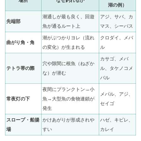
場所
なぜ釣れるか
湖の例）
潮通しが最も良く、回遊
アジ、サバ、カ
先端部
魚が通るルート上
マス、シーバス
潮がぶつかりヨレ（流れ
クロダイ、メバ
曲がり角・角
の変化）が生まれる
ル
カサゴ、メバ
穴や隙間に根魚（ねざか
テトラ帯の際
ル、タケノコメ
な）が潜む
バル
夜間にプランクトン→小
メバル、アジ、
常夜灯の下
魚→大型魚の食物連鎖が
セイゴ
発生
スロープ・船揚
かけあがりが形成されや
ハゼ、キビレ、
場
すい
カレイ