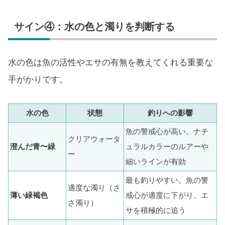
サイン④：水の色と濁りを判断する
水の色は魚の活性やエサの有無を教えてくれる重要な
手がかりです。
水の色
状態
釣りへの影響
魚の警戒心が高い。ナチ
クリアウォータ
澄んだ青〜緑
ュラルカラーのルアーや
ー
細いラインが有効
最も釣りやすい。魚の警
適度な濁り（さ
薄い緑褐色
戒心が適度に下がり、エ
さ濁り）
サを積極的に追う