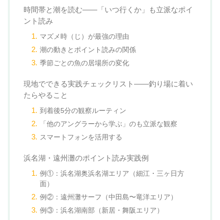
時間帯と潮を読む——「いつ行くか」も立派なポイ
ント読み
マズメ時（じ）が最強の理由
潮の動きとポイント読みの関係
季節ごとの魚の居場所の変化
現地でできる実践チェックリスト——釣り場に着い
たらやること
到着後5分の観察ルーティン
「他のアングラーから学ぶ」のも立派な観察
スマートフォンを活用する
浜名湖・遠州灘のポイント読み実践例
例①：浜名湖奥浜名湖エリア（細江・三ヶ日方
面）
例②：遠州灘サーフ（中田島〜竜洋エリア）
例③：浜名湖南部（新居・舞阪エリア）