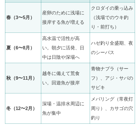
クロダイの乗っ込み
産卵のために浅場に
春（3〜5月）
（浅場でのウキ釣
接岸する魚が増える
り・前打ち）
高水温で活性が高
ハゼ釣り全盛期、夜
夏（6〜8月）
い。朝夕に活発、日
のシーバス
中は日陰や深場へ
青物ナブラ（サー
越冬に備えて荒食
秋（9〜11月）
フ）、アジ・サバの
い。回遊魚が接岸
サビキ
メバリング（常夜灯
深場・温排水周辺に
冬（12〜2月）
周り）、カサゴの穴
魚が集中
釣り