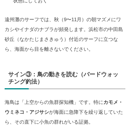
状態にしておく
遠州灘のサーフでは、秋（9〜11月）の朝マズメにワ
カシやイナダのナブラが頻発します。浜松市の中田島
砂丘（なかたじまさきゅう）付近のサーフに立つな
ら、海面から目を離さないでください。
サイン③：鳥の動きを読む（バードウォッ
チング釣法）
海鳥は「上空からの魚群探知機」です。特に
カモメ・
ウミネコ・アジサシ
が海面に急降下を繰り返していた
ら、その直下に小魚の群れがいる証拠。