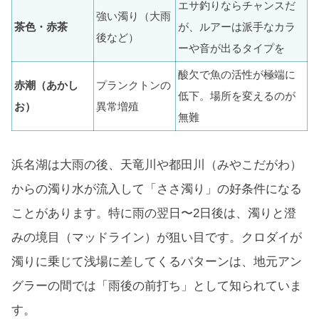
エサ釣りならチャンスだ
強い濁り（大雨
茶色・赤茶
が、ルアーは派手なカラ
後など）
ーや音が出るタイプを
酸欠で魚の活性が極端に
赤潮（あかし
プランクトンの
低下。場所を変えるのが
お）
異常増殖
無難
浜名湖は大雨の後、天竜川や都田川（みやこだがわ）
からの濁り水が流入して「ささ濁り」の好条件になる
ことがあります。特に雨の翌日〜2日後は、濁りと澄
みの境目（マッドライン）が狙い目です。クロダイが
濁りに乗じて浅場に差してくるパターンは、地元アン
グラーの間では「雨後の前打ち」として知られていま
す。