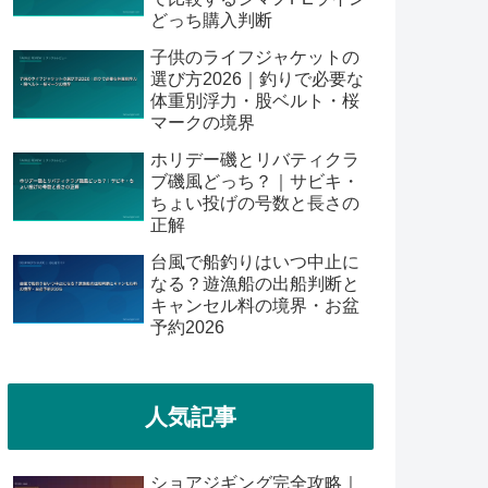
どっち購入判断
子供のライフジャケットの
選び方2026｜釣りで必要な
体重別浮力・股ベルト・桜
マークの境界
ホリデー磯とリバティクラ
ブ磯風どっち？｜サビキ・
ちょい投げの号数と長さの
正解
台風で船釣りはいつ中止に
なる？遊漁船の出船判断と
キャンセル料の境界・お盆
予約2026
人気記事
ショアジギング完全攻略｜