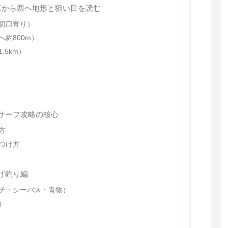
東から西へ地形と狙い目を読む
切口寄り）
約800m）
.5km）
サーフ攻略の核心
方
つけ方
げ釣り編
チ・シーバス・青物）
）