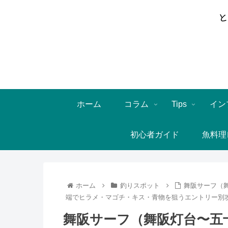
ホーム
コラム
Tips
イン
初心者ガイド
魚料理
ホーム
釣りスポット
舞阪サーフ（舞
端でヒラメ・マゴチ・キス・青物を狙うエントリー別
舞阪サーフ（舞阪灯台〜五