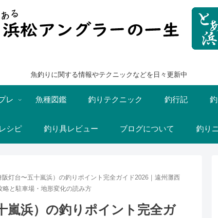
魚釣りに関する情報やテクニックなどを日々更新中
プレ
魚種図鑑
釣りテクニック
釣行記
釣
レシピ
釣り具レビュー
ブログについて
釣り
阪灯台〜五十嵐浜）の釣りポイント完全ガイド2026｜遠州灘西
攻略と駐車場・地形変化の読み方
十嵐浜）の釣りポイント完全ガ