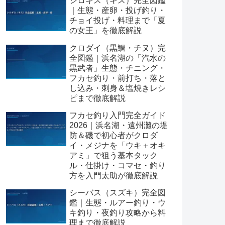
シロギス（キス）完全図鑑
｜生態・産卵・投げ釣り・
チョイ投げ・料理まで「夏
の女王」を徹底解説
クロダイ（黒鯛・チヌ）完
全図鑑｜浜名湖の「汽水の
黒武者」生態・チニング・
フカセ釣り・前打ち・落と
し込み・刺身＆塩焼きレシ
ピまで徹底解説
フカセ釣り入門完全ガイド
2026｜浜名湖・遠州灘の堤
防＆磯で初心者がクロダ
イ・メジナを「ウキ＋オキ
アミ」で狙う基本タック
ル・仕掛け・コマセ・釣り
方を入門太助が徹底解説
シーバス（スズキ）完全図
鑑｜生態・ルアー釣り・ウ
キ釣り・夜釣り攻略から料
理まで徹底解説