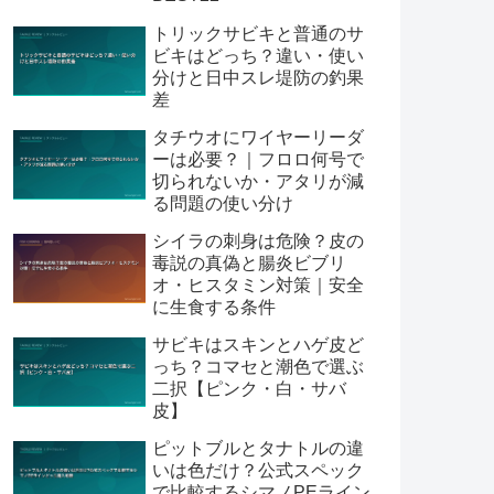
トリックサビキと普通のサ
ビキはどっち？違い・使い
分けと日中スレ堤防の釣果
差
タチウオにワイヤーリーダ
ーは必要？｜フロロ何号で
切られないか・アタリが減
る問題の使い分け
シイラの刺身は危険？皮の
毒説の真偽と腸炎ビブリ
オ・ヒスタミン対策｜安全
に生食する条件
サビキはスキンとハゲ皮ど
っち？コマセと潮色で選ぶ
二択【ピンク・白・サバ
皮】
ピットブルとタナトルの違
いは色だけ？公式スペック
で比較するシマノPEライン