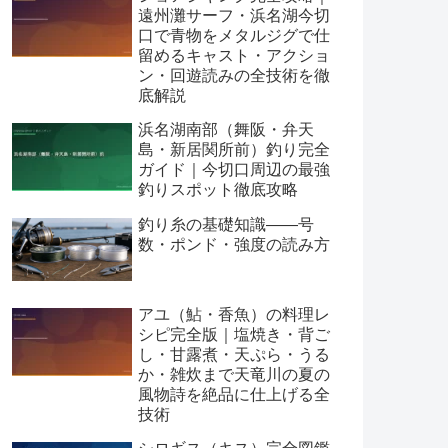
遠州灘サーフ・浜名湖今切
口で青物をメタルジグで仕
留めるキャスト・アクショ
ン・回遊読みの全技術を徹
底解説
浜名湖南部（舞阪・弁天
島・新居関所前）釣り完全
ガイド｜今切口周辺の最強
釣りスポット徹底攻略
釣り糸の基礎知識——号
数・ポンド・強度の読み方
アユ（鮎・香魚）の料理レ
シピ完全版｜塩焼き・背ご
し・甘露煮・天ぷら・うる
か・雑炊まで天竜川の夏の
風物詩を絶品に仕上げる全
技術