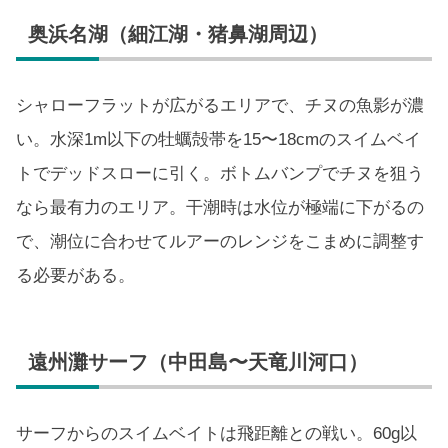
奥浜名湖（細江湖・猪鼻湖周辺）
シャローフラットが広がるエリアで、チヌの魚影が濃
い。水深1m以下の牡蠣殻帯を15〜18cmのスイムベイ
トでデッドスローに引く。ボトムバンプでチヌを狙う
なら最有力のエリア。干潮時は水位が極端に下がるの
で、潮位に合わせてルアーのレンジをこまめに調整す
る必要がある。
遠州灘サーフ（中田島〜天竜川河口）
サーフからのスイムベイトは飛距離との戦い。60g以