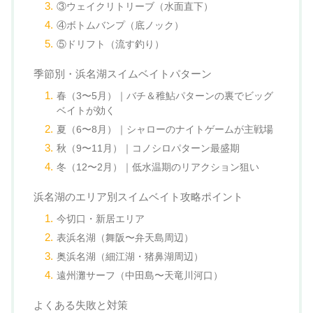
③ウェイクリトリーブ（水面直下）
④ボトムバンプ（底ノック）
⑤ドリフト（流す釣り）
季節別・浜名湖スイムベイトパターン
春（3〜5月）｜バチ＆稚鮎パターンの裏でビッグ
ベイトが効く
夏（6〜8月）｜シャローのナイトゲームが主戦場
秋（9〜11月）｜コノシロパターン最盛期
冬（12〜2月）｜低水温期のリアクション狙い
浜名湖のエリア別スイムベイト攻略ポイント
今切口・新居エリア
表浜名湖（舞阪〜弁天島周辺）
奥浜名湖（細江湖・猪鼻湖周辺）
遠州灘サーフ（中田島〜天竜川河口）
よくある失敗と対策