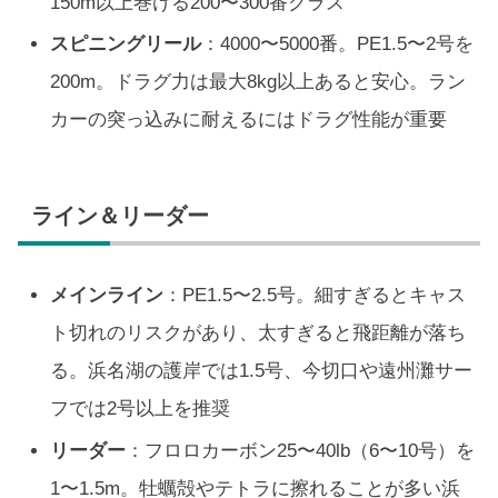
150m以上巻ける200〜300番クラス
スピニングリール
：4000〜5000番。PE1.5〜2号を
200m。ドラグ力は最大8kg以上あると安心。ラン
カーの突っ込みに耐えるにはドラグ性能が重要
ライン＆リーダー
メインライン
：PE1.5〜2.5号。細すぎるとキャス
ト切れのリスクがあり、太すぎると飛距離が落ち
る。浜名湖の護岸では1.5号、今切口や遠州灘サー
フでは2号以上を推奨
リーダー
：フロロカーボン25〜40lb（6〜10号）を
1〜1.5m。牡蠣殻やテトラに擦れることが多い浜