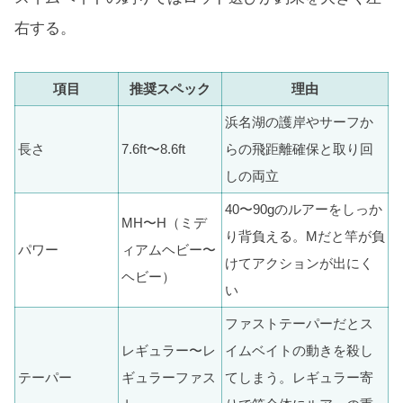
右する。
項目
推奨スペック
理由
浜名湖の護岸やサーフか
長さ
7.6ft〜8.6ft
らの飛距離確保と取り回
しの両立
40〜90gのルアーをしっか
MH〜H（ミデ
り背負える。Mだと竿が負
パワー
ィアムヘビー〜
けてアクションが出にく
ヘビー）
い
ファストテーパーだとス
レギュラー〜レ
イムベイトの動きを殺し
テーパー
ギュラーファス
てしまう。レギュラー寄