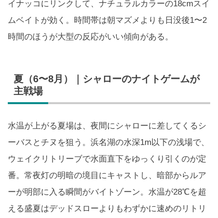
イナッコにリンクして、ナチュラルカラーの18cmスイ
ムベイトが効く。時間帯は朝マズメよりも日没後1〜2
時間のほうが大型の反応がいい傾向がある。
夏（6〜8月）｜シャローのナイトゲームが
主戦場
水温が上がる夏場は、夜間にシャローに差してくるシ
ーバスとチヌを狙う。浜名湖の水深1m以下の浅場で、
ウェイクリトリーブで水面直下をゆっくり引くのが定
番。常夜灯の明暗の境目にキャストし、暗部からルア
ーが明部に入る瞬間がバイトゾーン。水温が28℃を超
える盛夏はデッドスローよりもわずかに速めのリトリ