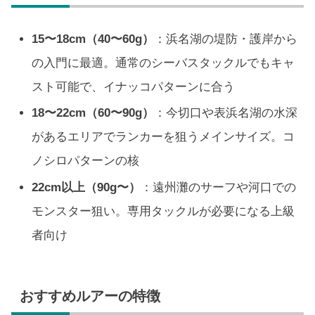
15〜18cm（40〜60g）
：浜名湖の堤防・護岸から
の入門に最適。通常のシーバスタックルでもキャ
スト可能で、イナッコパターンに合う
18〜22cm（60〜90g）
：今切口や表浜名湖の水深
があるエリアでランカーを狙うメインサイズ。コ
ノシロパターンの核
22cm以上（90g〜）
：遠州灘のサーフや河口での
モンスター狙い。専用タックルが必要になる上級
者向け
おすすめルアーの特徴