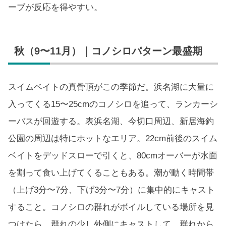
ーブが反応を得やすい。
秋（9〜11月）｜コノシロパターン最盛期
スイムベイトの真骨頂がこの季節だ。浜名湖に大量に
入ってくる15〜25cmのコノシロを追って、ランカーシ
ーバスが回遊する。表浜名湖、今切口周辺、新居海釣
公園の周辺は特にホットなエリア。22cm前後のスイム
ベイトをデッドスローで引くと、80cmオーバーが水面
を割って食い上げてくることもある。潮が動く時間帯
（上げ3分〜7分、下げ3分〜7分）に集中的にキャスト
すること。コノシロの群れがボイルしている場所を見
つけたら、群れの少し外側にキャストして、群れから