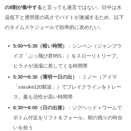
の8割が集中する
と言っても過言ではない。日中は水
温低下と透明度の高さでバイトが激減するため、以下
のタイムスケジュールで効率的に攻めたい。
5:00〜5:30（暗い時間）
：シンペン（ジャンプラ
イズ「ぶっ飛び君95S」）をスローリトリーブ。
ヒラメが浅場に差してくる時間帯
5:30〜6:30（薄明〜日の出）
：ミノー（アイマ
「sasuke120裂波」）でブレイクラインをトレー
ス。最も活性が高い時間帯
6:30〜8:00（日の出後）
：ジグヘッド＋ワームで
ボトム付近をリフト＆フォール。朝の残りの時合
いを拾う