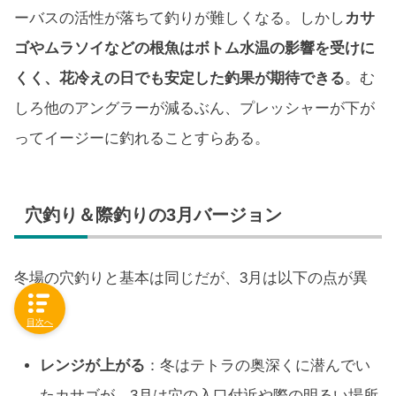
ーバスの活性が落ちて釣りが難しくなる。しかし
カサ
ゴやムラソイなどの根魚はボトム水温の影響を受けに
くく、花冷えの日でも安定した釣果が期待できる
。む
しろ他のアングラーが減るぶん、プレッシャーが下が
ってイージーに釣れることすらある。
穴釣り＆際釣りの3月バージョン
冬場の穴釣りと基本は同じだが、3月は以下の点が異
なる。
目次へ
レンジが上がる
：冬はテトラの奥深くに潜んでい
たカサゴが、3月は穴の入口付近や際の明るい場所