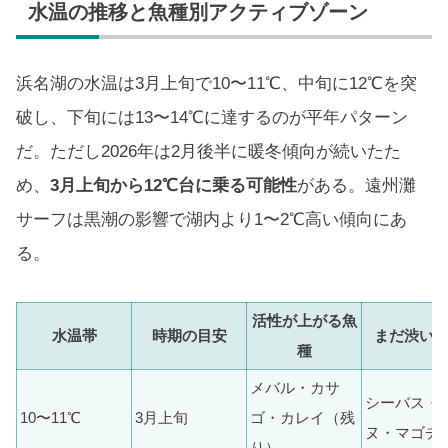
水温の推移と魚種別アクティブゾーン
浜名湖の水温は3月上旬で10〜11℃、中旬に12℃を突
破し、下旬には13〜14℃に達するのが平年パターン
だ。ただし2026年は2月後半に暖冬傾向が続いたた
め、
3月上旬から12℃台に乗る可能性
がある。遠州灘
サーフは黒潮の影響で湖内より1〜2℃高い傾向にあ
る。
活性が上がる魚
水温帯
時期の目安
まだ渋い
種
メバル・カサ
シーバス・
10〜11℃
3月上旬
ゴ・カレイ（残
ヌ・マゴチ
り）