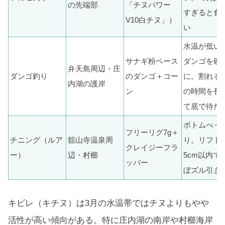
の先端部
「チヌパワー
すぎると食
V10白チヌ」）
い
水温が低い
サナギ粉ベース
ダンゴを硬
弁天島周辺・庄
ダンゴ釣り
のダンゴ＋コー
に。割れる
内湖の護岸
ン
の時間を長
て底で待た
ボトムべっ
フリーリグ7g＋
チニング（ルア
舘山寺温泉周
り。リフト
クレイジーフラ
ー）
辺・村櫛
5cm以内で
ッパー
ぼズル引き
キビレ（キチヌ）は3月の水温帯ではチヌよりもやや
活性が高い傾向がある。特に庄内湖の南岸や村櫛海岸