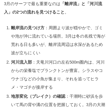
3月のサーフで最も重要なのは
「離岸流」と「河川流
入」の2つの流れを見つけること
。
離岸流の見つけ方
：周囲より波が穏やかで、ゴミ
や泡が沖に流れている場所。3月は冬の名残で海が
荒れる日も多いが、離岸流周辺は水深があるため
波が立ちにくい
河川流入部
：天竜川河口の左右500m圏内は、河川
からの栄養塩でプランクトンが豊富。シラスやコ
ウナゴなどの小魚が集まり、それを追ってヒラ
メ・マゴチが接岸する
地形変化（ブレイク）の確認
：干潮時に砂浜を歩
いて馬の背や溝の位置を把握しておく。3月の大潮