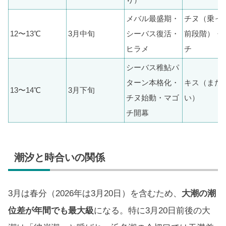
メバル最盛期・
チヌ（乗っ
12〜13℃
3月中旬
シーバス復活・
前段階）・
ヒラメ
チ
シーバス稚鮎パ
ターン本格化・
キス（まだ
13〜14℃
3月下旬
チヌ始動・マゴ
い）
チ開幕
潮汐と時合いの関係
3月は春分（2026年は3月20日）を含むため、
大潮の潮
位差が年間でも最大級
になる。特に3月20日前後の大