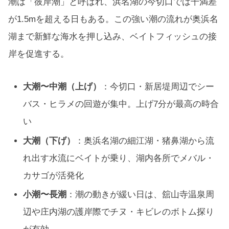
潮は「彼岸潮」と呼ばれ、浜名湖の今切口では干満差
が1.5mを超える日もある。この強い潮の流れが奥浜名
湖まで新鮮な海水を押し込み、ベイトフィッシュの接
岸を促進する。
大潮〜中潮（上げ）
：今切口・新居堤周辺でシー
バス・ヒラメの回遊が集中。上げ7分が最高の時合
い
大潮（下げ）
：奥浜名湖の細江湖・猪鼻湖から流
れ出す水流にベイトが乗り、湖内各所でメバル・
カサゴが活発化
小潮〜長潮
：潮の動きが緩い日は、舘山寺温泉周
辺や庄内湖の護岸際でチヌ・キビレのボトム探り