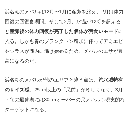
浜名湖のメバルは12月〜1月に産卵を終え、2月は体力
回復の回復食期間。そして3月、水温が12℃を超える
と
産卵後の体力回復が完了した個体が荒食いモード
に
入る。しかも春のプランクトン増加に伴ってアミエビ
やシラスが湖内に沸き始めるため、メバルのエサが豊
富になるのだ。
浜名湖のメバルが他のエリアと違う点は、
汽水域特有
のサイズ感
。25cm以上の「尺前」が珍しくなく、3月
下旬の最盛期には30cmオーバーの尺メバルも現実的な
ターゲットになる。