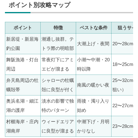
ポイント別攻略マップ
ポイント
特徴
ベストな条件
狙うサイ
新居堤・新居海
潮通し抜群。テ
大潮上げ・夜間
20〜28cm
釣公園
トラ際の明暗部
舞阪漁港・灯台
常夜灯下にアミ
小潮〜中潮・20
18〜25cm
周辺
エビが溜まる
時以降
弁天島周辺の牡
シャローの牡蠣
25〜32cm
南風の暖かい夜
蠣殻帯
殻に良型が付く
狙い）
奥浜名湖・細江
淡水の影響で独
雨後・濁り入り
22〜27cm
湖の護岸
特のパターン
始め
村櫛海岸・庄内
ウィードエリア
中潮下げ・月明
23〜28cm
湖南岸
に良型が溜まる
かりなし