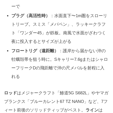
ーで
プラグ（高活性時）
：水面直下〜1m圏をスローリ
トリーブ。スミス「メバペン」、ラッキークラフ
ト「ワンダー45」が鉄板。南風で水面がざわつく
夜に投入するとサイズが上がる
フロートリグ（遠距離）
：護岸から届かない沖の
牡蠣殻帯を狙う時に。Sキャリー7.6gまたはシャロ
ーフリークDの飛距離で沖の尺メバルを射程に入
れる
ロッド
はメジャークラフト「鯵道5G S682L」やヤマガ
ブランクス「ブルーカレント67 TZ NANO」など、7フ
ィート前後のソリッドティップがベスト。
ライン
は