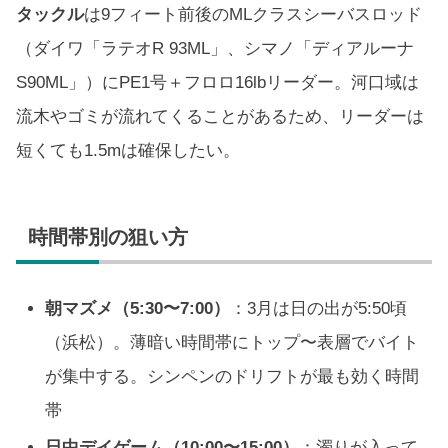
タックル
は9フィート前後のMLクラスシーバスロッド
（ダイワ「ラテオR 93ML」、シマノ「ディアルーナ
S90ML」）にPE1号＋フロロ16lbリーダー。河口域は
流木やゴミが流れてくることがあるため、リーダーは
短くても1.5mは確保したい。
時間帯別の狙い方
朝マズメ（5:30〜7:00）
：3月は日の出が5:50頃
（浜松）。薄暗い時間帯にトップ〜表層でバイト
が集中する。シンペンのドリフトが最も効く時間
帯
日中デイゲーム（10:00〜15:00）
：濁りが入って