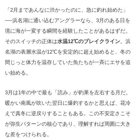
「2月まであんなに渋かったのに、急に釣れ始めた」
──浜名湖に通い込むアングラーなら、3月のある日を
境に海が一変する瞬間を経験したことがあるはずだ。
そのスイッチの正体は
水温12℃のブレイクライン
。浜
名湖の表層水温が12℃を安定的に超え始めると、冬の
間じっと体力を温存していた魚たちが一斉にエサを追
い始める。
3月は1年の中で最も「読み」が釣果を左右する月だ。
暖かい南風が吹いた翌日に爆釣するかと思えば、花冷
えで真冬に逆戻りすることもある。この不安定さこそ
が弥生パターンの核心であり、理解すれば周囲に大き
な差をつけられる。