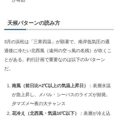
が有効
天候パターンの読み方
3月の浜松は「三寒四温」が顕著で、南岸低気圧の通
過後に冷たい北西風（遠州の空っ風の名残）が吹くこ
とがある。釣行計画で重要なのは以下の3パターン
だ。
南風（前日比+2℃以上の気温上昇日）
：表層水温
が急上昇し、メバル・シーバスのライズが頻発。
夕マズメ〜夜の大チャンス
花冷え（北西風・気温10℃以下）
：表層が冷え込