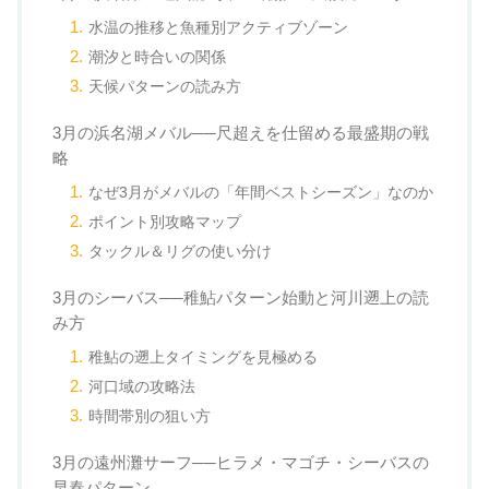
水温の推移と魚種別アクティブゾーン
潮汐と時合いの関係
天候パターンの読み方
3月の浜名湖メバル──尺超えを仕留める最盛期の戦
略
なぜ3月がメバルの「年間ベストシーズン」なのか
ポイント別攻略マップ
タックル＆リグの使い分け
3月のシーバス──稚鮎パターン始動と河川遡上の読
み方
稚鮎の遡上タイミングを見極める
河口域の攻略法
時間帯別の狙い方
3月の遠州灘サーフ──ヒラメ・マゴチ・シーバスの
早春パターン