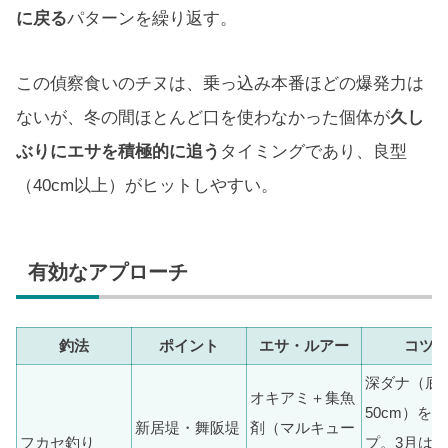
に戻る
パターンを繰り返す。
この偵察食いのチヌは、乗っ込み本番ほどの爆発力は
ないが、冬の間ほとんど口を使わなかった個体が
久し
ぶりにエサを積極的に追う
タイミングであり、良型
（40cm以上）がヒットしやすい。
有効なアプローチ
釣法
ポイント
エサ・ルアー
コツ
深ダナ（底
オキアミ＋集魚
50cm）を
新居堤・舞阪堤
剤（マルキュー
フカセ釣り
プ。3月は