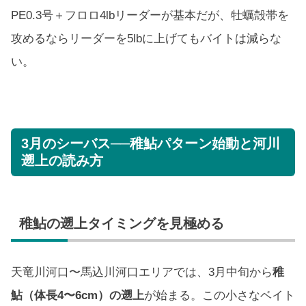
PE0.3号＋フロロ4lbリーダーが基本だが、牡蠣殻帯を
攻めるならリーダーを5lbに上げてもバイトは減らな
い。
3月のシーバス──稚鮎パターン始動と河川
遡上の読み方
稚鮎の遡上タイミングを見極める
天竜川河口〜馬込川河口エリアでは、3月中旬から
稚
鮎（体長4〜6cm）の遡上
が始まる。この小さなベイト