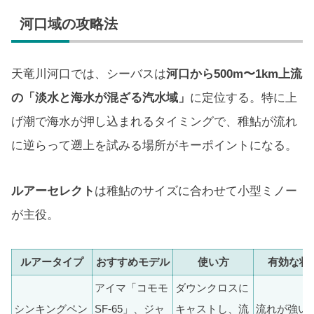
河口域の攻略法
天竜川河口では、シーバスは
河口から500m〜1km上流
の「淡水と海水が混ざる汽水域」
に定位する。特に上
げ潮で海水が押し込まれるタイミングで、稚鮎が流れ
に逆らって遡上を試みる場所がキーポイントになる。
ルアーセレクト
は稚鮎のサイズに合わせて小型ミノー
が主役。
ルアータイプ
おすすめモデル
使い方
有効な状
アイマ「コモモ
ダウンクロスに
シンキングペン
SF-65」、ジャ
キャストし、流
流れが強い