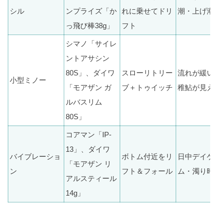
シル
ンプライズ「か
れに乗せてドリ
潮・上げ潮
っ飛び棒38g」
フト
シマノ「サイレ
ントアサシン
80S」、ダイワ
スローリトリー
流れが緩い
小型ミノー
「モアザン ガ
ブ＋トゥイッチ
稚鮎が見え
ルバスリム
80S」
コアマン「IP-
13」、ダイワ
バイブレーショ
ボトム付近をリ
日中デイゲ
「モアザン リ
ン
フト＆フォール
ム・濁り時
アルスティール
14g」