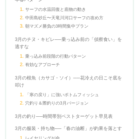
サーフの水温回復と底物の動き
中田島砂丘〜天竜川河口サーフの攻め方
朝マズメ勝負の3時間集中プラン
3月のチヌ・キビレ──乗っ込み前の「偵察食い」を
逃すな
乗っ込み前段階の行動パターン
有効なアプローチ
3月の根魚（カサゴ・ソイ）──花冷えの日こそ底を
叩け
「寒の戻り」に強いボトムフィッシュ
穴釣り＆際釣りの3月バージョン
3月の釣り──時間帯別ベストターゲット早見表
3月の服装・持ち物──「春の油断」が釣果を落とす
レイヤリングが命