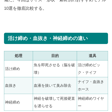
10選を徹底比較する。
活け締め・血抜き・神経締めの違い
処理
目的
道具
魚を即死させる（脳を破
活け締めピッ
活け締め
壊）
ク・ナイフ
ナイフ・血抜き
血抜き
血液を抜いて臭み除去
ホース
神経を破壊して死後硬直
神経締めワイヤ
神経締め
を遅らせる
ー