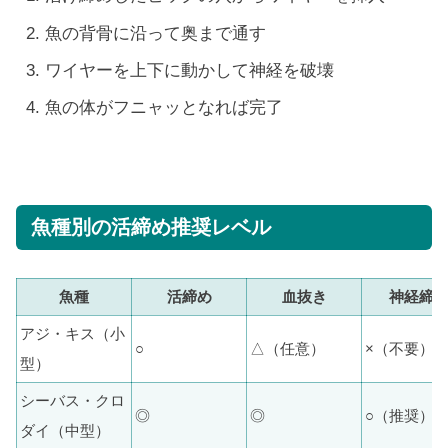
魚の背骨に沿って奥まで通す
ワイヤーを上下に動かして神経を破壊
魚の体がフニャッとなれば完了
魚種別の活締め推奨レベル
魚種
活締め
血抜き
神経締
アジ・キス（小
○
△（任意）
×（不要）
型）
シーバス・クロ
◎
◎
○（推奨）
ダイ（中型）