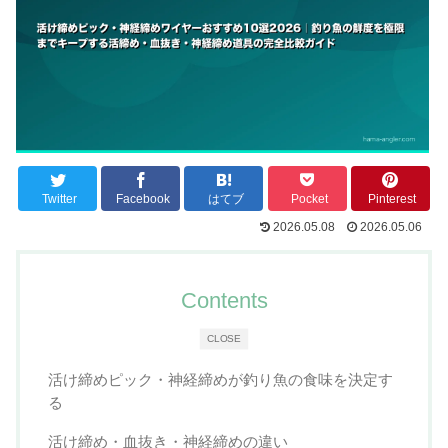
Twitter
Facebook
はてブ
Pocket
Pinterest
2026.05.08
2026.05.06
Contents
CLOSE
活け締めピック・神経締めが釣り魚の食味を決定す
る
活け締め・血抜き・神経締めの違い