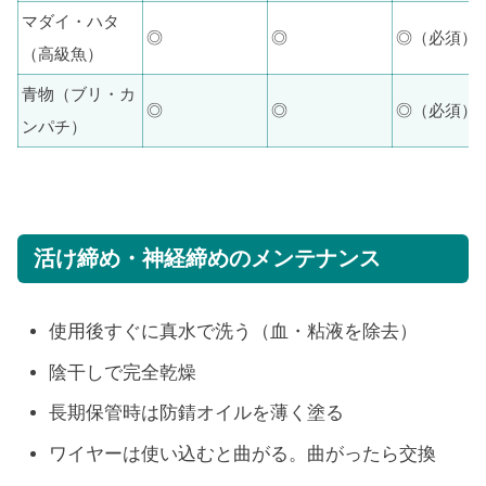
マダイ・ハタ
◎
◎
◎（必須）
（高級魚）
青物（ブリ・カ
◎
◎
◎（必須）
ンパチ）
活け締め・神経締めのメンテナンス
使用後すぐに真水で洗う（血・粘液を除去）
陰干しで完全乾燥
長期保管時は防錆オイルを薄く塗る
ワイヤーは使い込むと曲がる。曲がったら交換