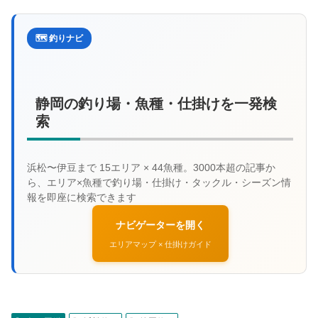
🗺️ 釣りナビ
静岡の釣り場・魚種・仕掛けを一発検
索
ナビゲーターを開く
エリアマップ × 仕掛けガイド