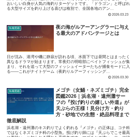
おいしい白身が人気の海釣りターゲットです。「ドラゴン」と呼ばれ
る大型サイズを釣り上げる喜びは格別で、全国各地のアン...
2026.03.23
夜の海がルアーアングラーに与え
魚種図鑑
る最大のアドバンテージとは
日が沈み、港湾や磯に静寂が訪れる頃、水面下では昼間とはまったく
異なるドラマが始まります。常夜灯の明暗部にベイトフィッシュが集
まり、それを追って大型のフィッシュイーターたちが捕食モードに入
る――これがナイトゲーム（夜釣りルアーフィッシング...
2026.03.30
メゴチ（女鯒・ネズミゴチ）完全
魚種図鑑
図鑑2026｜浜名湖・遠州灘サー
フの『投げ釣りの嬉しい外道』が
天ぷらの王様！見分け方・釣り
方・砂地での生態・絶品料理まで
徹底解説
浜名湖・遠州灘のキス釣りでよく釣れる『メゴチ』の正体は、コチ科
ではなくネズミゴチ科の小型魚。投げ釣り師には『天ぷらでこそ最高