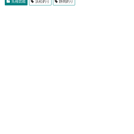
魚種図鑑
浜松釣り
静岡釣り