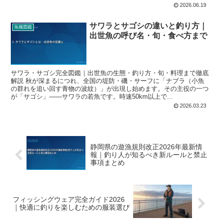
2026.06.19
サワラとサゴシの違いと釣り方｜
魚種図鑑
出世魚の呼び名・旬・食べ方まで
サワラ・サゴシ完全図鑑｜出世魚の生態・釣り方・旬・料理まで徹底
解説 秋が深まるにつれ、全国の堤防・磯・サーフに「ナブラ（小魚
の群れを追い回す青物の波紋）」が出現し始めます。その主役の一つ
が「サゴシ」——サワラの若魚です。時速50km以上で...
2026.03.23
静岡県の遊漁規則改正2026年最新情
報｜釣り人が知るべき新ルールと禁止
事項まとめ
フィッシングウェア完全ガイド2026
｜快適に釣りを楽しむための服装選び