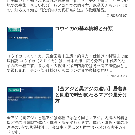
に美味い』と知られる隠れた高級魚です。マゴチとの違い、サーフ砂
地での生態、ちょい投げ・船メゴチでの釣り方、絶品天ぷらレシピま
で、知る人ぞ知る『投げ釣りの真打ち外道』を徹底解説。
2026.05.07
コウイカの基本情報と分類
魚種図鑑
コウイカ（スミイカ）完全図鑑｜生態・釣り方・仕掛け・料理まで徹
底解説 コウイカ（スミイカ）は、日本近海に広く分布する代表的な
イカの一種です。東京湾・大阪湾・瀬戸内海では冬〜春の風物詩とし
て親しまれ、テンビン仕掛けからエギングまで多様な釣り...
2026.03.23
【金アジと黒アジの違い】居着き
魚種図鑑
と回遊で味が変わるマアジ見分け
方
金アジ（黄アジ）と黒アジは別種ではなく同じマアジ。内湾の居着き
型と沖の回遊型で体色・体高・脂が変わります。体色・体高・頭の小
ささの3点で現場判別し、金は生・黒は火と酢で食べ分ける実用ガイ
ドです。