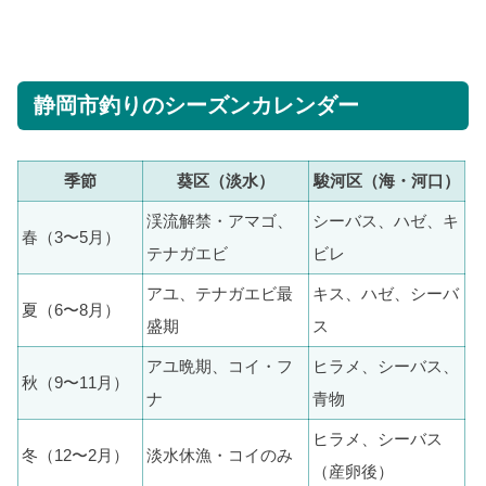
静岡市釣りのシーズンカレンダー
季節
葵区（淡水）
駿河区（海・河口）
渓流解禁・アマゴ、
シーバス、ハゼ、キ
春（3〜5月）
テナガエビ
ビレ
アユ、テナガエビ最
キス、ハゼ、シーバ
夏（6〜8月）
盛期
ス
アユ晩期、コイ・フ
ヒラメ、シーバス、
秋（9〜11月）
ナ
青物
ヒラメ、シーバス
冬（12〜2月）
淡水休漁・コイのみ
（産卵後）