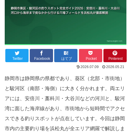
Twitter
Facebook
はてブ
Pocket
Pinterest
2026.07.09
2026.05.21
静岡市は静岡県の県都であり、葵区（北部・市街地）
と駿河区（南部・海側）に大きく分かれます。両エリ
アには、安倍川・藁科川・大谷川などの河川と、駿河
湾に面した海岸線があり、市街地から短時間でアクセ
スできる釣りスポットが点在しています。今回は静岡
市内の主要釣り場を浜松丸が全エリア網羅で解説しま