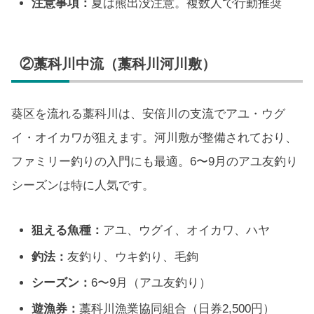
注意事項：
夏は熊出没注意。複数人で行動推奨
②藁科川中流（藁科川河川敷）
葵区を流れる藁科川は、安倍川の支流でアユ・ウグ
イ・オイカワが狙えます。河川敷が整備されており、
ファミリー釣りの入門にも最適。6〜9月のアユ友釣り
シーズンは特に人気です。
狙える魚種：
アユ、ウグイ、オイカワ、ハヤ
釣法：
友釣り、ウキ釣り、毛鉤
シーズン：
6〜9月（アユ友釣り）
遊漁券：
藁科川漁業協同組合（日券2,500円）