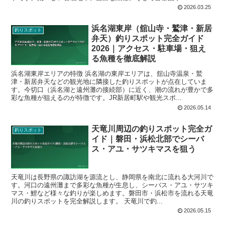
2026.03.25
浜名湖東岸（舘山寺・鷲津・新居
釣りスポット
弁天）釣りスポット完全ガイド
2026｜アクセス・駐車場・狙え
る魚種を徹底解説
浜名湖東岸エリアの特徴 浜名湖の東岸エリアは、舘山寺温泉・鷲
津・新居弁天などの観光地に隣接した釣りスポットが点在していま
す。今切口（浜名湖と遠州灘の接続部）に近く、潮の流れが豊かで多
彩な魚種が狙えるのが特徴です。JR新居町駅や観光スポ...
2026.05.14
天竜川周辺の釣りスポット完全ガ
釣りスポット
イド｜磐田・浜松北部でシーバ
ス・アユ・サツキマスを狙う
天竜川は長野県の諏訪湖を源流とし、静岡県を南北に流れる大河川で
す。河口の遠州灘まで多彩な魚種が生息し、シーバス・アユ・サツキ
マス・鯉など様々な釣りが楽しめます。磐田市・浜松市を流れる天竜
川の釣りスポットを完全解説します。 天竜川で釣...
2026.05.15