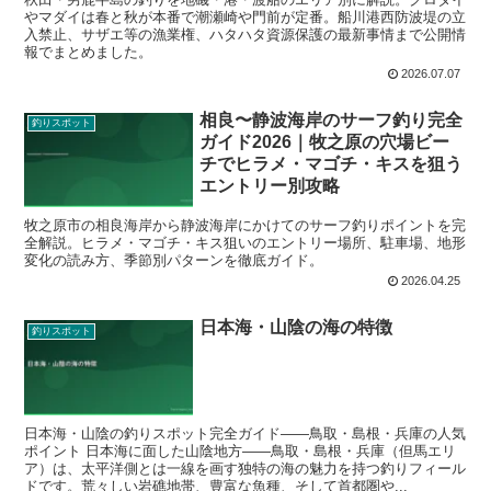
やマダイは春と秋が本番で潮瀬崎や門前が定番。船川港西防波堤の立
入禁止、サザエ等の漁業権、ハタハタ資源保護の最新事情まで公開情
報でまとめました。
2026.07.07
相良〜静波海岸のサーフ釣り完全
釣りスポット
ガイド2026｜牧之原の穴場ビー
チでヒラメ・マゴチ・キスを狙う
エントリー別攻略
牧之原市の相良海岸から静波海岸にかけてのサーフ釣りポイントを完
全解説。ヒラメ・マゴチ・キス狙いのエントリー場所、駐車場、地形
変化の読み方、季節別パターンを徹底ガイド。
2026.04.25
日本海・山陰の海の特徴
釣りスポット
日本海・山陰の釣りスポット完全ガイド——鳥取・島根・兵庫の人気
ポイント 日本海に面した山陰地方——鳥取・島根・兵庫（但馬エリ
ア）は、太平洋側とは一線を画す独特の海の魅力を持つ釣りフィール
ドです。荒々しい岩礁地帯、豊富な魚種、そして首都圏や...