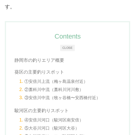
す。
Contents
CLOSE
静岡市の釣りエリア概要
葵区の主要釣りスポット
①安倍川上流（梅ヶ島温泉付近）
②藁科川中流（藁科川河川敷）
③安倍川中流（牧ヶ谷橋〜安西橋付近）
駿河区の主要釣りスポット
④安倍川河口（駿河区南安倍）
⑤大谷川河口（駿河区大谷）