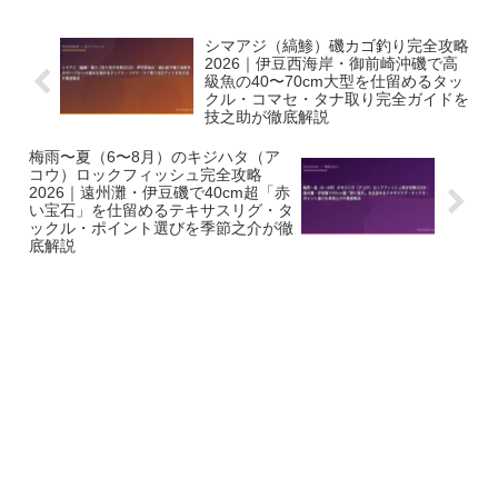
シマアジ（縞鯵）磯カゴ釣り完全攻略
2026｜伊豆西海岸・御前崎沖磯で高
級魚の40〜70cm大型を仕留めるタッ
クル・コマセ・タナ取り完全ガイドを
技之助が徹底解説
梅雨〜夏（6〜8月）のキジハタ（ア
コウ）ロックフィッシュ完全攻略
2026｜遠州灘・伊豆磯で40cm超「赤
い宝石」を仕留めるテキサスリグ・タ
ックル・ポイント選びを季節之介が徹
底解説