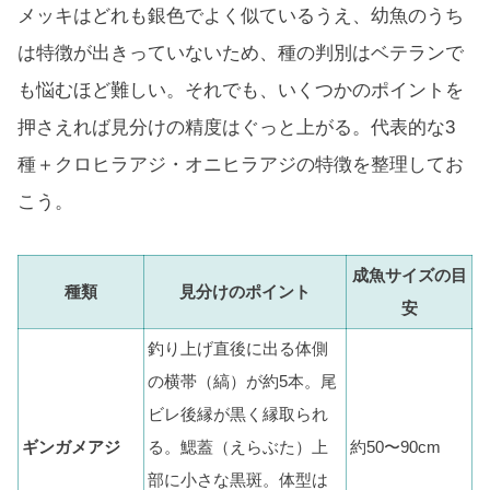
メッキはどれも銀色でよく似ているうえ、幼魚のうち
は特徴が出きっていないため、種の判別はベテランで
も悩むほど難しい。それでも、いくつかのポイントを
押さえれば見分けの精度はぐっと上がる。代表的な3
種＋クロヒラアジ・オニヒラアジの特徴を整理してお
こう。
成魚サイズの目
種類
見分けのポイント
安
釣り上げ直後に出る体側
の横帯（縞）が約5本。尾
ビレ後縁が黒く縁取られ
ギンガメアジ
る。鰓蓋（えらぶた）上
約50〜90cm
部に小さな黒斑。体型は