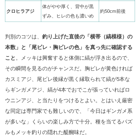
体がやや厚く、背中が黒
クロヒラアジ
約50cm前後
ずみ、ヒレの色も濃いめ
判別のコツは、
釣り上げた直後の「横帯（縞模様）の
本数」と「尾ビレ・胸ビレの色」を真っ先に確認する
こと
。メッキは興奮すると体側に縞が浮き出るので、
その瞬間を見るのがチャンスだ。胸ビレが黄色ければ
カスミアジ、尾ビレ後縁が黒く縁取られて縞が5本な
らギンガメアジ、縞が4本でおでこが張っていればロ
ウニンアジ、と当たりをつけるとよい。とはいえ厳密
な同定は専門家でも難しいので、「今日はギンガメ系
が多いな」くらいの楽しみ方で十分。種を当てるパズ
ルもメッキ釣りの隠れた醍醐味だ。