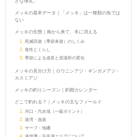
さな弾丸」
メッキの基本データ｜「メッキ」は一種類の魚では
ない
メッキの生態｜南から来て、冬に消える
死滅回遊（季節来遊）のしくみ
食性とくらし
季節による成長と居場所の変化
メッキの見分け方｜ロウニンアジ・ギンガメアジ・
カスミアジ
メッキの釣りシーズン｜釣期カレンダー
どこで釣れる？｜メッキの主なフィールド
河口・汽水域（一級ポイント）
港湾・漁港
サーフ・地磯
遠州灘・浜名湖エリアについて