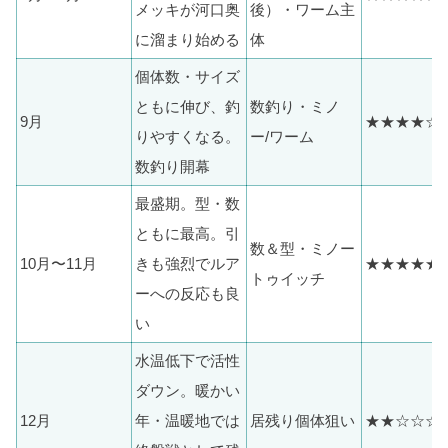
メッキが河口奥
後）・ワーム主
に溜まり始める
体
個体数・サイズ
ともに伸び、釣
数釣り・ミノ
9月
★★★★☆
りやすくなる。
ー/ワーム
数釣り開幕
最盛期。型・数
ともに最高。引
数＆型・ミノー
10月〜11月
きも強烈でルア
★★★★★
トゥイッチ
ーへの反応も良
い
水温低下で活性
ダウン。暖かい
12月
年・温暖地では
居残り個体狙い
★★☆☆☆