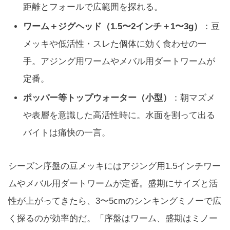
距離とフォールで広範囲を探れる。
ワーム＋ジグヘッド（1.5〜2インチ＋1〜3g）
：豆
メッキや低活性・スレた個体に効く食わせの一
手。アジング用ワームやメバル用ダートワームが
定番。
ポッパー等トップウォーター（小型）
：朝マズメ
や表層を意識した高活性時に。水面を割って出る
バイトは痛快の一言。
シーズン序盤の豆メッキにはアジング用1.5インチワー
ムやメバル用ダートワームが定番。盛期にサイズと活
性が上がってきたら、3〜5cmのシンキングミノーで広
く探るのが効率的だ。「序盤はワーム、盛期はミノー