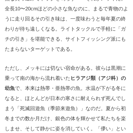
全長10〜20cmほどの小さな魚なのに、まるで青物のよ
うに走り回るその引き味は、一度味わうと毎年夏の終
わりが待ち遠しくなる。ライトタックルで手軽に「ガ
チの引き」を堪能できる、サイトフィッシング派にも
たまらないターゲットである。
ただし、メッキには切ない宿命がある。彼らは黒潮に
乗って南の海から流れ着いた
ヒラアジ類（アジ科）の
幼魚
で、本来は熱帯・亜熱帯の魚。水温が下がる冬に
なると、ほとんどが日本の寒さに耐えられず死んでし
まう「死滅回遊魚（季節来遊魚）」なのだ。夏から初
冬までの数か月だけ、銀色の体を輝かせて私たちを楽
しませ、そして静かに姿を消していく。「儚い」とい