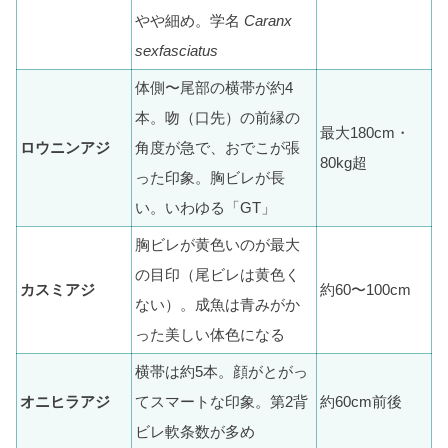
やや細め。学名
Caranx
sexfasciatus
体側〜尾部の横帯が約4
本。吻（口先）の前縁の
最大180cm・
ロウニンアジ
角度が急で、おでこが張
80kg超
った印象。胸ビレが長
い。いわゆる「GT」
胸ビレが黄色いのが最大
の目印（尾ビレは黄色く
カスミアジ
約60〜100cm
ない）。成魚は青みがか
った美しい体色になる
横帯は約5本。顔がとがっ
オニヒラアジ
てスマートな印象。第2背
約60cm前後
ビレ軟条数が多め