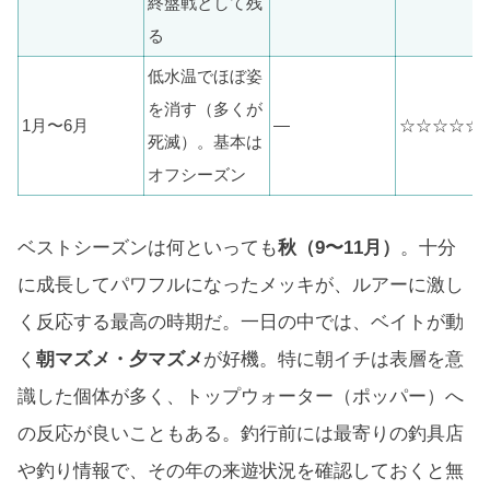
終盤戦として残
る
低水温でほぼ姿
を消す（多くが
1月〜6月
—
☆☆☆☆☆
死滅）。基本は
オフシーズン
ベストシーズンは何といっても
秋（9〜11月）
。十分
に成長してパワフルになったメッキが、ルアーに激し
く反応する最高の時期だ。一日の中では、ベイトが動
く
朝マズメ・夕マズメ
が好機。特に朝イチは表層を意
識した個体が多く、トップウォーター（ポッパー）へ
の反応が良いこともある。釣行前には最寄りの釣具店
や釣り情報で、その年の来遊状況を確認しておくと無