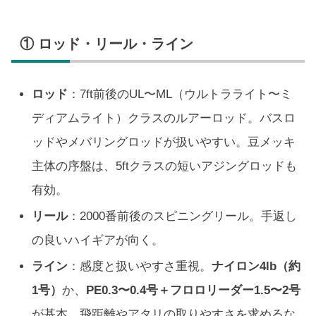
① ロッド・リール・ライン
ロッド
：7ft前後のUL〜ML（ウルトラライト〜ミ
ディアムライト）クラスのルアーロッド。バスロ
ッドやメバリングロッドが扱いやすい。豆メッキ
主体の序盤は、5ftクラスの短いアジングロッドも
有効。
リール
：2000番前後のスピニングリール。手返し
の良いハイギアが向く。
ライン
：感度と扱いやすさ重視。
ナイロン4lb（約
1号）
か、
PE0.3〜0.4号＋フロロリーダー1.5〜2号
が基本。飛距離やアタリの取りやすさを求めるな