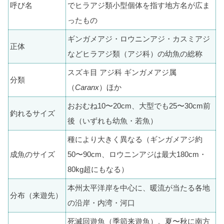
呼び名
でヒラアジ類小型個体を指す地方名が広ま
ったもの
ギンガメアジ・ロウニンアジ・カスミアジ
正体
などヒラアジ類（アジ科）の幼魚の総称
スズキ目 アジ科 ギンガメアジ属
分類
（
Caranx
）ほか
おおむね10〜20cm、大型でも25〜30cm前
釣れるサイズ
後（いずれも幼魚・若魚）
種により大きく異なる（ギンガメアジ約
成魚のサイズ
50〜90cm、ロウニンアジは最大180cm・
80kg超にもなる）
本州太平洋岸を中心に、暖流が当たる各地
分布（来遊先）
の沿岸・内湾・河口
死滅回遊魚（季節来遊魚）。夏〜秋に南方