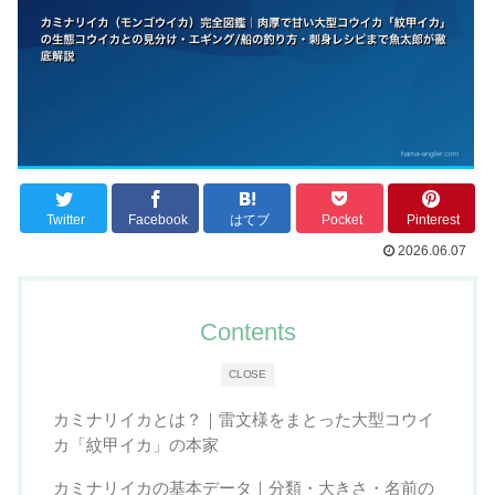
Twitter
Facebook
はてブ
Pocket
Pinterest
2026.06.07
Contents
CLOSE
カミナリイカとは？｜雷文様をまとった大型コウイ
カ「紋甲イカ」の本家
カミナリイカの基本データ｜分類・大きさ・名前の