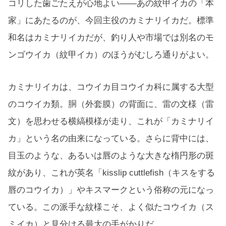
コリした歯ごたえが心地よい——あの紋甲イカの「本
家」にあたるのが、今回主役のカミナリイカだ。標準
和名はカミナリイカだが、釣り人や市場では別名のモ
ンゴウイカ（紋甲イカ）のほうがむしろ通りがよい。
カミナリイカは、コウイカ目コウイカ科に属する大型
のコウイカ類。胴（外套膜）の背面に、雷の文様（雷
文）を思わせる横縞模様が走り、これが「カミナリイ
カ」という名の由来になっている。さらに背中には、
目玉のような、あるいは唇のような大きな楕円形の斑
紋があり、これが英名「kisslip cuttlefish（キスをする
唇のコウイカ）」やキスマークという俗称の元になっ
ている。この派手な紋様こそ、よく似たコウイカ（ス
ミイカ）と見分ける最大の手がかりだ。