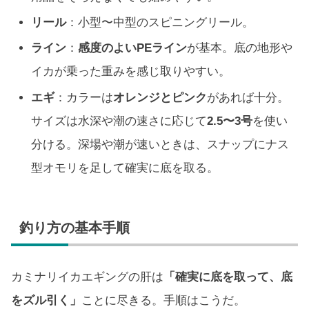
リール
：小型〜中型のスピニングリール。
ライン
：
感度のよいPEライン
が基本。底の地形や
イカが乗った重みを感じ取りやすい。
エギ
：カラーは
オレンジとピンク
があれば十分。
サイズは水深や潮の速さに応じて
2.5〜3号
を使い
分ける。深場や潮が速いときは、スナップにナス
型オモリを足して確実に底を取る。
釣り方の基本手順
カミナリイカエギングの肝は
「確実に底を取って、底
をズル引く」
ことに尽きる。手順はこうだ。