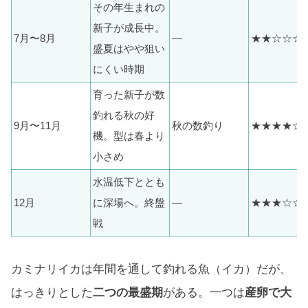
その年生まれの
新子が成長中。
7月〜8月
—
★★☆☆☆
盛夏はやや狙い
にくい時期
育った新子が数
釣れる秋の好
9月〜11月
秋の数釣り
★★★★☆
機。型は春より
小さめ
水温低下ととも
12月
に深場へ。終盤
—
★★★☆☆
戦
カミナリイカは年間を通して釣れる魚（イカ）だが、
はっきりとした
二つの最盛期
がある。一つは
産卵で大