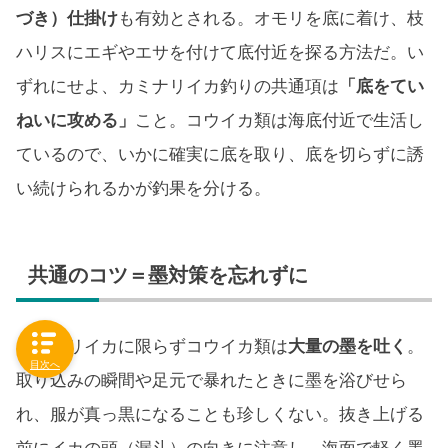
づき）仕掛け
も有効とされる。オモリを底に着け、枝
ハリスにエギやエサを付けて底付近を探る方法だ。い
ずれにせよ、カミナリイカ釣りの共通項は
「底をてい
ねいに攻める」
こと。コウイカ類は海底付近で生活し
ているので、いかに確実に底を取り、底を切らずに誘
い続けられるかが釣果を分ける。
共通のコツ＝墨対策を忘れずに
カミナリイカに限らずコウイカ類は
大量の墨を吐く
。
目次へ
取り込みの瞬間や足元で暴れたときに墨を浴びせら
れ、服が真っ黒になることも珍しくない。抜き上げる