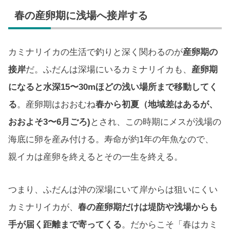
春の産卵期に浅場へ接岸する
カミナリイカの生活で釣りと深く関わるのが
産卵期の
接岸
だ。ふだんは深場にいるカミナリイカも、
産卵期
になると水深15〜30mほどの浅い場所まで移動してく
る
。産卵期はおおむね
春から初夏（地域差はあるが、
おおよそ3〜6月ごろ)
とされ、この時期にメスが浅場の
海底に卵を産み付ける。寿命が約1年の年魚なので、
親イカは産卵を終えるとその一生を終える。
つまり、ふだんは沖の深場にいて岸からは狙いにくい
カミナリイカが、
春の産卵期だけは堤防や浅場からも
手が届く距離まで寄ってくる
。だからこそ「春はカミ