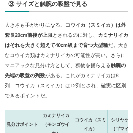
③ サイズと触腕の吸盤で見る
大きさも手がかりになる。
コウイカ（スミイカ）は外
套長20cm前後が上限
とされるのに対し、
カミナリイカ
はそれを大きく超えて40cm級まで育つ大型種
だ。大き
なコウイカ類はカミナリイカの可能性が高い。さらに
マニアックな見分け方として、獲物を捕らえる
触腕の
先端の吸盤の列数
がある。これがカミナリイカは8
列、コウイカ（スミイカ）は12列とされ、確実に区別
できるポイントだ。
カミナリイカ
コウイカ（スミ
シリヤケ
見分けポイント
（モンゴウイ
イカ）
（ゴマイ