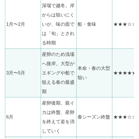
深場で越冬。岸
からは狙いにく
1月〜2月
いが、味の面で
船・食味
★★★☆☆
は「旬」とされ
る時期
産卵のため浅場
へ接岸。大型が
本命・春の大型
3月〜5月
エギングや船で
★★★★★
狙い
狙える春の最盛
期
産卵後期。親イ
カは終盤、産卵
6月
春シーズン終盤
★★★☆☆
を終えて姿を消
していく