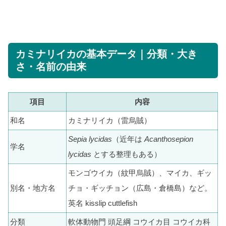
カミナリイカの基本データ｜分類・大き
さ・名前の由来
項目
内容
和名
カミナリイカ（雷烏賊）
Sepia lycidas
（近年は
Acanthosepion
学名
lycidas
とする整理もある）
モンゴウイカ（紋甲烏賊）、マイカ、ギッ
別名・地方名
チョ・ギッチョン（広島・倉橋島）など。
英名 kisslip cuttlefish
分類
軟体動物門 頭足綱 コウイカ目 コウイカ科