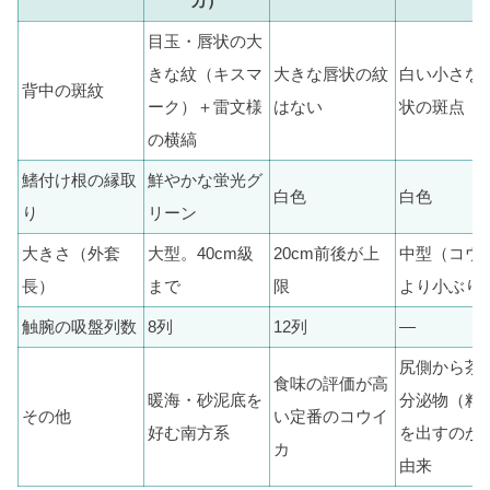
カ）
目玉・唇状の大
きな紋（キスマ
大きな唇状の紋
白い小さな
背中の斑紋
ーク）＋雷文様
はない
状の斑点
の横縞
鰭付け根の縁取
鮮やかな蛍光グ
白色
白色
り
リーン
大きさ（外套
大型。40cm級
20cm前後が上
中型（コウ
長）
まで
限
より小ぶり
触腕の吸盤列数
8列
12列
—
尻側から茶
食味の評価が高
暖海・砂泥底を
分泌物（粘液
その他
い定番のコウイ
好む南方系
を出すのが
カ
由来