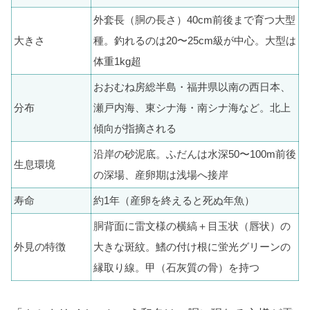
外套長（胴の長さ）40cm前後まで育つ大型
大きさ
種。釣れるのは20〜25cm級が中心。大型は
体重1kg超
おおむね房総半島・福井県以南の西日本、
分布
瀬戸内海、東シナ海・南シナ海など。北上
傾向が指摘される
沿岸の砂泥底。ふだんは水深50〜100m前後
生息環境
の深場、産卵期は浅場へ接岸
寿命
約1年（産卵を終えると死ぬ年魚）
胴背面に雷文様の横縞＋目玉状（唇状）の
外見の特徴
大きな斑紋。鰭の付け根に蛍光グリーンの
縁取り線。甲（石灰質の骨）を持つ