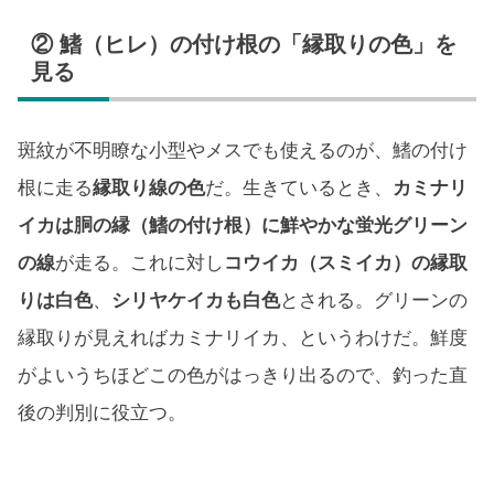
② 鰭（ヒレ）の付け根の「縁取りの色」を
見る
斑紋が不明瞭な小型やメスでも使えるのが、鰭の付け
根に走る
縁取り線の色
だ。生きているとき、
カミナリ
イカは胴の縁（鰭の付け根）に鮮やかな蛍光グリーン
の線
が走る。これに対し
コウイカ（スミイカ）の縁取
りは白色
、
シリヤケイカも白色
とされる。グリーンの
縁取りが見えればカミナリイカ、というわけだ。鮮度
がよいうちほどこの色がはっきり出るので、釣った直
後の判別に役立つ。