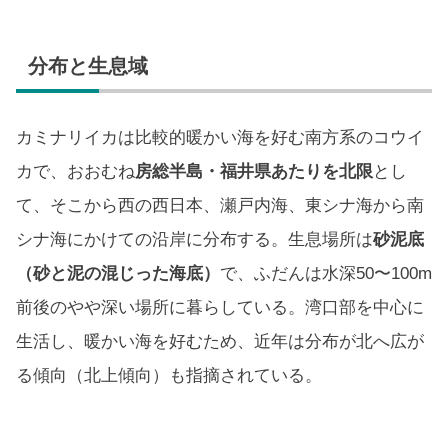
分布と生息域
カミナリイカは比較的暖かい海を好む南方系のコウイ
カで、おおむね
房総半島・福井県あたりを北限
とし
て、そこから西の西日本、瀬戸内海、東シナ海から南
シナ海にかけての沿岸に分布する。生息場所は
砂泥底
（砂と泥の混じった海底）
で、ふだんは水深50〜100m
前後のやや深い場所に暮らしている。湾口部を中心に
生活し、暖かい海を好むため、近年は分布が北へ広が
る傾向（北上傾向）も指摘されている。