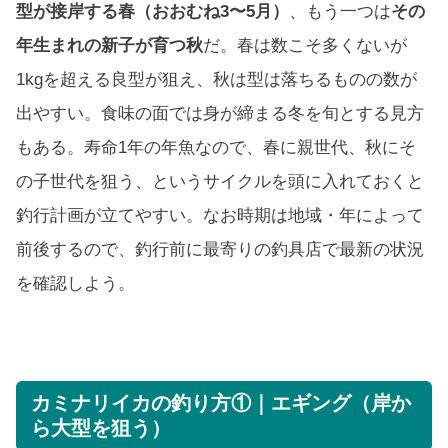
型が接岸する春（おおむね3〜5月）
、もう一つは
その
年生まれの新子が育つ秋
だ。春は数こそ多くないが
1kgを超える良型が狙え、秋は型は落ちるものの数が
出やすい。食味の面では身が締まる冬を旬とする見方
もある。寿命1年の年魚なので、春に親世代、秋にそ
の子世代を狙う、というサイクルを頭に入れておくと
釣行計画が立てやすい。なお時期は地域・年によって
前後するので、釣行前に最寄りの釣具店で最新の状況
を確認しよう。
カミナリイカの釣り方①｜エギング（岸か
ら大型を狙う）