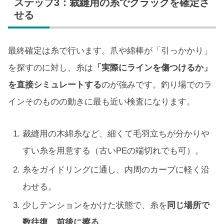
ステップ3：裁縫用の糸でクラックを確定さ
せる
最終確定は糸で行います。爪や綿棒が「引っかかり」
を探すのに対し、糸は
「実際にラインを傷つけるか」
を直接シミュレートする
のが強みです。釣り場でのラ
インそのものの動きに最も近い検査になります。
裁縫用の木綿糸など、細くて毛羽立ちが分かりや
すい糸を用意する（古いPEの端切れでも可）。
糸をガイドリングに通し、内周のカーブに軽く沿
わせる。
少しテンションをかけた状態で、糸を
同じ場所で
数往復、前後に擦る
。