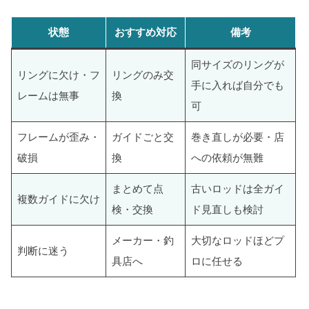
状態
おすすめ対応
備考
同サイズのリングが
リングに欠け・フ
リングのみ交
手に入れば自分でも
レームは無事
換
可
フレームが歪み・
ガイドごと交
巻き直しが必要・店
破損
換
への依頼が無難
まとめて点
古いロッドは全ガイ
複数ガイドに欠け
検・交換
ド見直しも検討
メーカー・釣
大切なロッドほどプ
判断に迷う
具店へ
ロに任せる