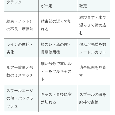
クラック
が一定
確定
結び直す・水で
結束（ノット）
結束部の近くで切
湿らせて締め込
の不良・摩擦熱
れる
む
ラインの摩耗・
根ズレ・魚の歯・
傷んだ先端を数
劣化
長期使用後
メートルカット
細い号数で重いル
ルアー重量と号
適合範囲を見直
アーをフルキャス
数のミスマッチ
す
ト
スプールエッジ
キャスト直後に突
スプールの縁を
の傷・バックラ
然切れる
綿棒で点検
ッシュ