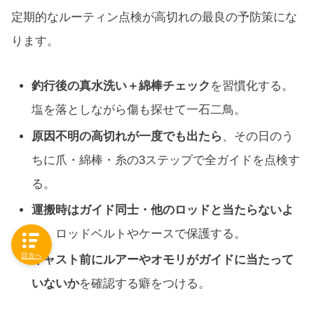
定期的なルーティン点検が高切れの最良の予防策にな
ります。
釣行後の真水洗い＋綿棒チェック
を習慣化する。
塩を落としながら傷も探せて一石二鳥。
原因不明の高切れが一度でも出たら
、その日のう
ちに爪・綿棒・糸の3ステップで全ガイドを点検す
る。
運搬時はガイド同士・他のロッドと当たらないよ
う
、ロッドベルトやケースで保護する。
目次へ
キャスト前にルアーやオモリがガイドに当たって
いないか
を確認する癖をつける。