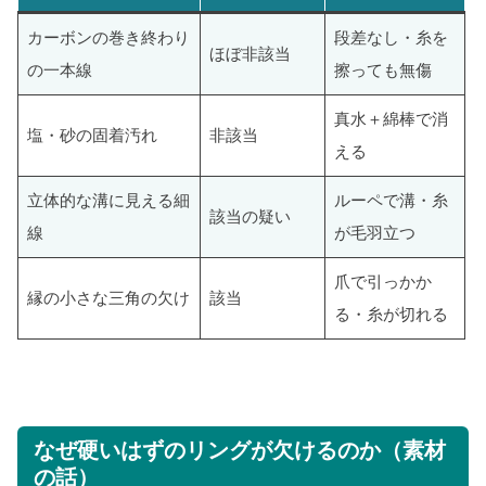
カーボンの巻き終わり
段差なし・糸を
ほぼ非該当
の一本線
擦っても無傷
真水＋綿棒で消
塩・砂の固着汚れ
非該当
える
立体的な溝に見える細
ルーペで溝・糸
該当の疑い
線
が毛羽立つ
爪で引っかか
縁の小さな三角の欠け
該当
る・糸が切れる
なぜ硬いはずのリングが欠けるのか（素材
の話）