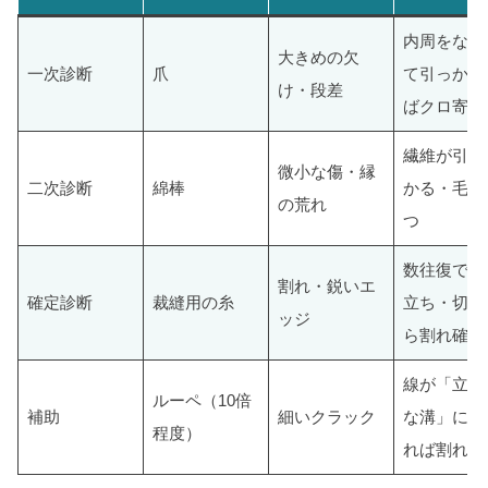
内周をなぞ
大きめの欠
一次診断
爪
て引っかか
け・段差
ばクロ寄り
繊維が引っ
微小な傷・縁
二次診断
綿棒
かる・毛羽
の荒れ
つ
数往復で毛
割れ・鋭いエ
確定診断
裁縫用の糸
立ち・切れ
ッジ
ら割れ確定
線が「立体
ルーペ（10倍
補助
細いクラック
な溝」に見
程度）
れば割れ