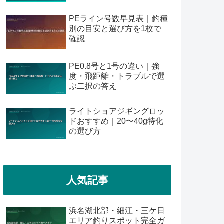
PEライン号数早見表｜釣種
別の目安と選び方を1枚で
確認
PE0.8号と1号の違い｜強
度・飛距離・トラブルで選
ぶ二択の答え
ライトショアジギングロッ
ドおすすめ｜20〜40g特化
の選び方
人気記事
浜名湖北部・細江・三ケ日
エリア釣りスポット完全ガ