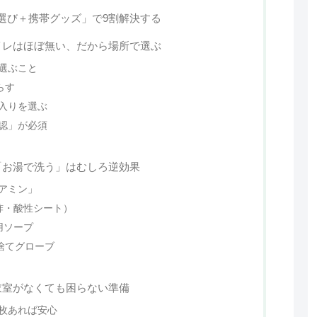
選び＋携帯グッズ」で9割解決する
イレはほぼ無い、だから場所で選ぶ
選ぶこと
らす
入りを選ぶ
認」が必須
「お湯で洗う」はむしろ逆効果
アミン」
酢・酸性シート）
用ソープ
捨てグローブ
衣室がなくても困らない準備
枚あれば安心