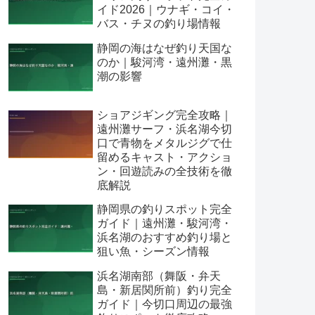
イド2026｜ウナギ・コイ・
バス・チヌの釣り場情報
静岡の海はなぜ釣り天国な
のか｜駿河湾・遠州灘・黒
潮の影響
ショアジギング完全攻略｜
遠州灘サーフ・浜名湖今切
口で青物をメタルジグで仕
留めるキャスト・アクショ
ン・回遊読みの全技術を徹
底解説
静岡県の釣りスポット完全
ガイド｜遠州灘・駿河湾・
浜名湖のおすすめ釣り場と
狙い魚・シーズン情報
浜名湖南部（舞阪・弁天
島・新居関所前）釣り完全
ガイド｜今切口周辺の最強