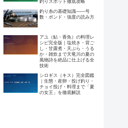
釣りスポット徹底攻略
釣り糸の基礎知識——号
数・ポンド・強度の読み方
アユ（鮎・香魚）の料理レ
シピ完全版｜塩焼き・背ご
し・甘露煮・天ぷら・うる
か・雑炊まで天竜川の夏の
風物詩を絶品に仕上げる全
技術
シロギス（キス）完全図鑑
｜生態・産卵・投げ釣り・
チョイ投げ・料理まで「夏
の女王」を徹底解説