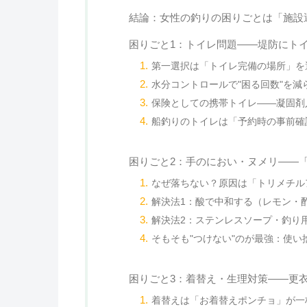
結論：女性の釣りの困りごとは「施設
困りごと1：トイレ問題——堤防にト
第一選択は「トイレ完備の場所」を
水分コントロールで"困る回数"を減
保険としての携帯トイレ——凝固剤
船釣りのトイレは「予約時の事前確
困りごと2：手のにおい・ヌメリ——
なぜ落ちない？原因は「トリメチル
解決法1：酸で中和する（レモン・
解決法2：ステンレスソープ・釣り
そもそも"つけない"のが最強：使い
困りごと3：着替え・生理対策——更
着替えは「お着替えポンチョ」が一