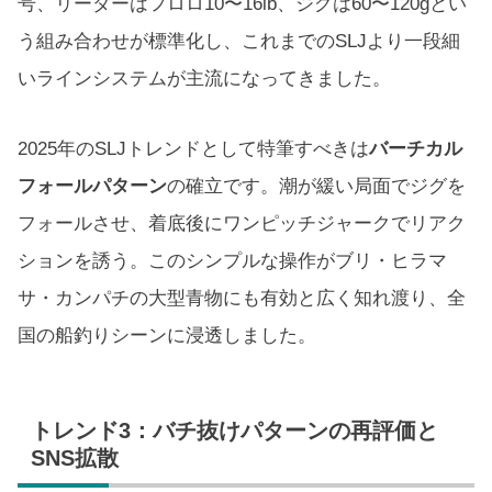
号、リーダーはフロロ10〜16lb、ジグは60〜120gとい
う組み合わせが標準化し、これまでのSLJより一段細
いラインシステムが主流になってきました。
2025年のSLJトレンドとして特筆すべきは
バーチカル
フォールパターン
の確立です。潮が緩い局面でジグを
フォールさせ、着底後にワンピッチジャークでリアク
ションを誘う。このシンプルな操作がブリ・ヒラマ
サ・カンパチの大型青物にも有効と広く知れ渡り、全
国の船釣りシーンに浸透しました。
トレンド3：バチ抜けパターンの再評価と
SNS拡散