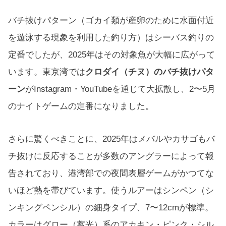
バチ抜けパターン（ゴカイ類が産卵のために水面付近
を遊泳する現象を利用した釣り方）はシーバス釣りの
定番でしたが、2025年はその対象魚が大幅に広がって
います。東京湾では
クロダイ（チヌ）のバチ抜けパタ
ーン
がInstagram・YouTubeを通じて大拡散し、2〜5月
のナイトゲームの定番になりました。
さらに驚くべきことに、2025年はメバルやカサゴもバ
チ抜けに反応することが多数のアングラーによって報
告されており、港湾部での夜間表層ゲームがかつてな
いほど熱を帯びています。使うルアーはシンペン（シ
ンキングペンシル）の細身タイプ、7〜12cmが標準。
カラーはグロー（蓄光）系のアカキン・ピンク・シル