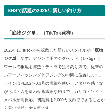
SNSで話題の2025年新しい釣り方
「底物ジグ単」（TikTok発祥）
2025年にTikTokから拡散した新しいスタイルが
「底物
ジグ単」
です。アジング用のジグヘッド（1〜5g）と
ワームで根魚を岸壁・テトラで狙う釣り方で、従来の
ルアーフィッシングとアジングの中間に位置します。
ラインはPE0.2〜0.3号の極細を使い、アタリを感じな
がらボトムを這わせる繊細な釣りで、カサゴ・ソイ・
メバルが高反応。初期費用2,000円以内でできることか
ら若い世代に大人気です。