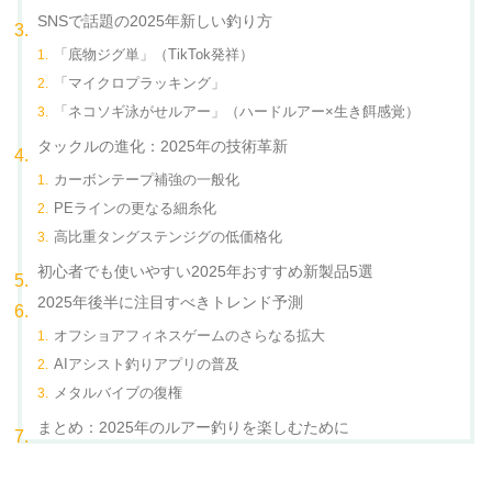
SNSで話題の2025年新しい釣り方
「底物ジグ単」（TikTok発祥）
「マイクロプラッキング」
「ネコソギ泳がせルアー」（ハードルアー×生き餌感覚）
タックルの進化：2025年の技術革新
カーボンテープ補強の一般化
PEラインの更なる細糸化
高比重タングステンジグの低価格化
初心者でも使いやすい2025年おすすめ新製品5選
2025年後半に注目すべきトレンド予測
オフショアフィネスゲームのさらなる拡大
AIアシスト釣りアプリの普及
メタルバイブの復権
まとめ：2025年のルアー釣りを楽しむために