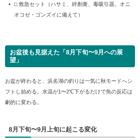
□ 救急セット（ハサミ、絆創膏、毒吸引器。オニ
オコゼ・ゴンズイに備えて）
お盆後も見据えた「8月下旬〜9月への展
望」
お盆が終わると、浜名湖の釣りは一気に秋モードへシ
フトし始める。水温が1〜2℃下がるだけで魚の反応は
劇的に変わる。
8月下旬〜9月上旬に起こる変化