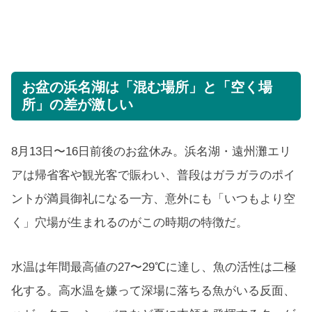
お盆の浜名湖は「混む場所」と「空く場
所」の差が激しい
8月13日〜16日前後のお盆休み。浜名湖・遠州灘エリ
アは帰省客や観光客で賑わい、普段はガラガラのポイ
ントが満員御礼になる一方、意外にも「いつもより空
く」穴場が生まれるのがこの時期の特徴だ。
水温は年間最高値の27〜29℃に達し、魚の活性は二極
化する。高水温を嫌って深場に落ちる魚がいる反面、