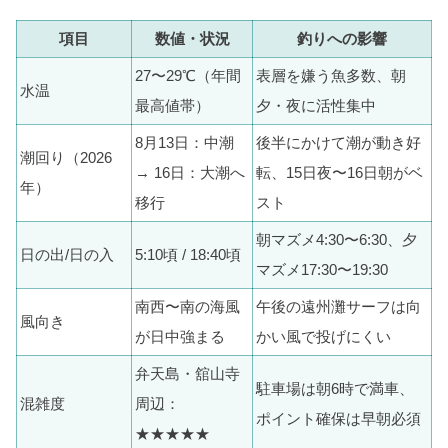
項目
数値・状況
釣りへの影響
27〜29℃（年間
表層を嫌う魚多数、朝
水温
最高値帯）
夕・夜に活性集中
8月13日：中潮
後半にかけて潮が動き好
潮回り（2026
→ 16日：大潮へ
転、15日夜〜16日朝がベ
年）
移行
スト
朝マズメ4:30〜6:30、夕
日の出/日の入
5:10頃 / 18:40頃
マズメ17:30〜19:30
南西〜南の海風
午後の遠州灘サーフは向
風向き
が日中強まる
かい風で投げにくい
弁天島・舘山寺
駐車場は朝6時で満車、
混雑度
周辺：
ポイント確保は早朝必須
★★★★★