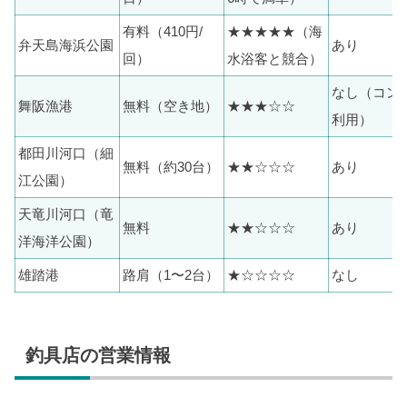
有料（410円/
★★★★★（海
弁天島海浜公園
あり
回）
水浴客と競合）
なし（コン
舞阪漁港
無料（空き地）
★★★☆☆
利用）
都田川河口（細
無料（約30台）
★★☆☆☆
あり
江公園）
天竜川河口（竜
無料
★★☆☆☆
あり
洋海洋公園）
雄踏港
路肩（1〜2台）
★☆☆☆☆
なし
釣具店の営業情報