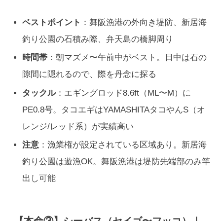
ベストポイント
：舞阪漁港の外向き堤防、新居海
釣り公園の石積み際、弁天島の橋脚周り
時間帯
：朝マズメ〜午前中がベスト。日中は石の
隙間に隠れるので、際を丹念に探る
タックル
：エギングロッド8.6ft（ML〜M）に
PE0.8号。タコエギはYAMASHITAタコやんS（オ
レンジ/レッド系）が実績高い
注意
：漁業権が設定されている区域あり。新居海
釣り公園は遊漁OK。舞阪漁港は堤防先端部のみ竿
出し可能
【本命③】シーバス（セイゴ〜フッコ）｜