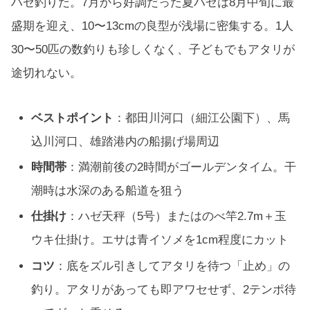
ハゼ釣りだ。7月から好調だった夏ハゼは8月中旬に最
盛期を迎え、10〜13cmの良型が浅場に密集する。1人
30〜50匹の数釣りも珍しくなく、子どもでもアタリが
途切れない。
ベストポイント
：都田川河口（細江公園下）、馬
込川河口、雄踏港内の船揚げ場周辺
時間帯
：満潮前後の2時間がゴールデンタイム。干
潮時は水深のある船道を狙う
仕掛け
：ハゼ天秤（5号）またはのべ竿2.7m＋玉
ウキ仕掛け。エサは青イソメを1cm程度にカット
コツ
：底をズル引きしてアタリを待つ「止め」の
釣り。アタリがあっても即アワセせず、2テンポ待