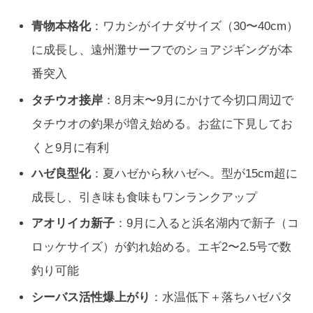
青物本格化
：ワカシがイナダサイズ（30〜40cm）
に成長し、遠州灘サーフでのショアジギングが本
番突入
タチウオ接岸
：8月末〜9月にかけて今切口周辺で
タチウオの釣果が増え始める。お盆に下見してお
くと9月に有利
ハゼ良型化
：夏ハゼから秋ハゼへ。型が15cm超に
成長し、引き味も食味もワンランクアップ
アオリイカ新子
：9月に入ると浜名湖内で新子（コ
ロッケサイズ）が釣れ始める。エギ2〜2.5号で数
釣り可能
シーバス活性爆上がり
：水温低下＋落ちハゼパタ