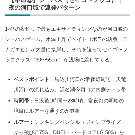
夜の河口域で連発パターン
お盆の夜釣りで最もエキサイティングなのが河口域の
シーバスゲーム。水温上昇でベイト（ボラの幼魚、テ
ナガエビ）が大量に接岸し、それを追ってセイゴ〜フ
ッコクラス（30〜55cm）が浅場に差してくる。
ベストポイント
：馬込川河口の常夜灯周辺、天竜
川河口の流れ込み、浜名湖今切口の内側テトラ帯
時間帯
：日没後1時間〜23時頃。常夜灯の明暗の
境目にルアーを通すのが鉄板
ルアー
：シンキングペンシル（ジャンプライズ・
ぶっ飛び君75S、DUEL・ハードコアLG 50S）を