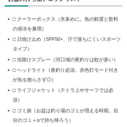
□ クーラーボックス（氷多めに。魚の鮮度と飲料
の保冷を兼用）
□ 日焼け止め（SPF50+、汗で落ちにくいスポーツ
タイプ）
□ 虫除けスプレー（河口域の夜釣りは蚊が多い）
□ ヘッドライト（夜釣り必須。赤色灯モード付き
が魚を散らさず◎）
□ ライフジャケット（テトラ上やサーフでは必
須）
□ ゴミ袋（お盆は釣り場のゴミが増える時期。自
分のゴミ＋αで持ち帰ろう）