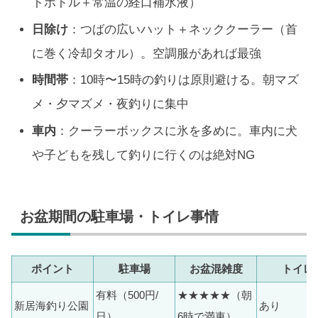
トボトル＋常温の経口補水液）
日除け
：つばの広いハット＋ネッククーラー（首
に巻く冷却タオル）。空調服があれば最強
時間帯
：10時〜15時の釣りは原則避ける。朝マズ
メ・夕マズメ・夜釣りに集中
車内
：クーラーボックスに氷を多めに。車内に犬
や子どもを残して釣りに行くのは絶対NG
お盆期間の駐車場・トイレ事情
ポイント
駐車場
お盆混雑度
トイレ
有料（500円/
★★★★★（朝
新居海釣り公園
あり
日）
6時で満車）