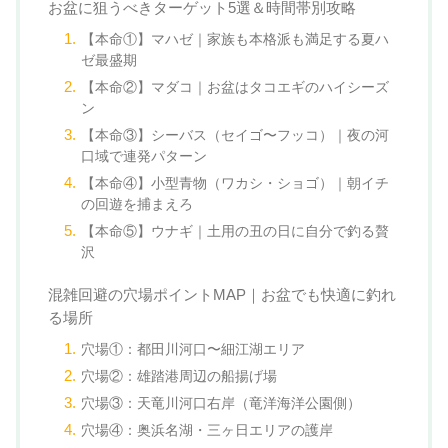
お盆に狙うべきターゲット5選＆時間帯別攻略
【本命①】マハゼ｜家族も本格派も満足する夏ハ
ゼ最盛期
【本命②】マダコ｜お盆はタコエギのハイシーズ
ン
【本命③】シーバス（セイゴ〜フッコ）｜夜の河
口域で連発パターン
【本命④】小型青物（ワカシ・ショゴ）｜朝イチ
の回遊を捕まえろ
【本命⑤】ウナギ｜土用の丑の日に自分で釣る贅
沢
混雑回避の穴場ポイントMAP｜お盆でも快適に釣れ
る場所
穴場①：都田川河口〜細江湖エリア
穴場②：雄踏港周辺の船揚げ場
穴場③：天竜川河口右岸（竜洋海洋公園側）
穴場④：奥浜名湖・三ヶ日エリアの護岸