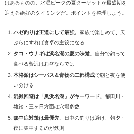
はあるものの、水温ピークの夏ターゲットが最盛期を
迎える絶好のタイミングだ。ポイントを整理しよう。
ハゼ釣りは王道にして最強
。家族で楽しめて、天
ぷらにすれば食卓の主役になる
タコ・ウナギは浜名湖の夏の味覚
。自分で釣って
食べる贅沢はお盆ならでは
本格派はシーバス＆青物の二部構成
で朝と夜を使
い分ける
混雑回避は「奥浜名湖」がキーワード
。都田川・
雄踏・三ヶ日方面は穴場多数
熱中症対策は最優先
。日中の釣りは避け、朝夕・
夜に集中するのが鉄則