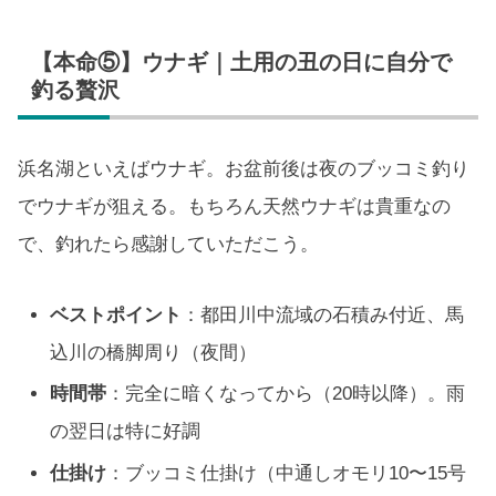
【本命⑤】ウナギ｜土用の丑の日に自分で
釣る贅沢
浜名湖といえばウナギ。お盆前後は夜のブッコミ釣り
でウナギが狙える。もちろん天然ウナギは貴重なの
で、釣れたら感謝していただこう。
ベストポイント
：都田川中流域の石積み付近、馬
込川の橋脚周り（夜間）
時間帯
：完全に暗くなってから（20時以降）。雨
の翌日は特に好調
仕掛け
：ブッコミ仕掛け（中通しオモリ10〜15号