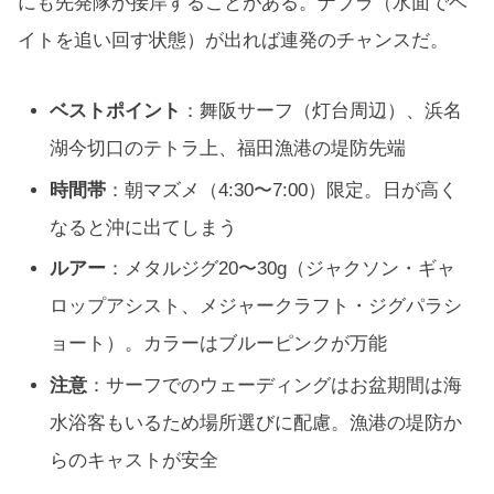
にも先発隊が接岸することがある。ナブラ（水面でベ
イトを追い回す状態）が出れば連発のチャンスだ。
ベストポイント
：舞阪サーフ（灯台周辺）、浜名
湖今切口のテトラ上、福田漁港の堤防先端
時間帯
：朝マズメ（4:30〜7:00）限定。日が高く
なると沖に出てしまう
ルアー
：メタルジグ20〜30g（ジャクソン・ギャ
ロップアシスト、メジャークラフト・ジグパラシ
ョート）。カラーはブルーピンクが万能
注意
：サーフでのウェーディングはお盆期間は海
水浴客もいるため場所選びに配慮。漁港の堤防か
らのキャストが安全