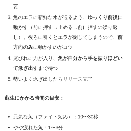
要
魚のエラに新鮮な水が通るよう、
ゆっくり前後に
動かす
（前に押す→止める→前に押すの繰り返
し）。後ろに引くとエラが閉じてしまうので、
前
方向のみ
に動かすのがコツ
尾びれに力が入り、
魚が自分から手を振りほどい
て泳ぎ出す
まで待つ
勢いよく泳ぎ出したらリリース完了
蘇生にかかる時間の目安：
元気な魚（ファイト短め）：10〜30秒
やや疲れた魚：1〜3分