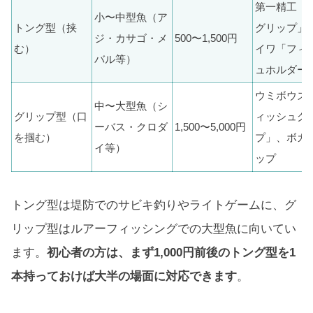
第一精工「
小〜中型魚（ア
トング型（挟
グリップ」
ジ・カサゴ・メ
500〜1,500円
む）
イワ「フィ
バル等）
ュホルダー
ウミボウズ
中〜大型魚（シ
グリップ型（口
ィッシュグ
ーバス・クロダ
1,500〜5,000円
を掴む）
プ」、ボガ
イ等）
ップ
トング型は堤防でのサビキ釣りやライトゲームに、グ
リップ型はルアーフィッシングでの大型魚に向いてい
ます。
初心者の方は、まず1,000円前後のトング型を1
本持っておけば大半の場面に対応できます
。