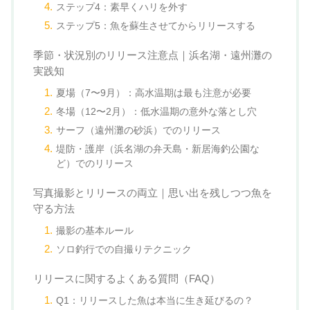
ステップ4：素早くハリを外す
ステップ5：魚を蘇生させてからリリースする
季節・状況別のリリース注意点｜浜名湖・遠州灘の
実践知
夏場（7〜9月）：高水温期は最も注意が必要
冬場（12〜2月）：低水温期の意外な落とし穴
サーフ（遠州灘の砂浜）でのリリース
堤防・護岸（浜名湖の弁天島・新居海釣公園な
ど）でのリリース
写真撮影とリリースの両立｜思い出を残しつつ魚を
守る方法
撮影の基本ルール
ソロ釣行での自撮りテクニック
リリースに関するよくある質問（FAQ）
Q1：リリースした魚は本当に生き延びるの？