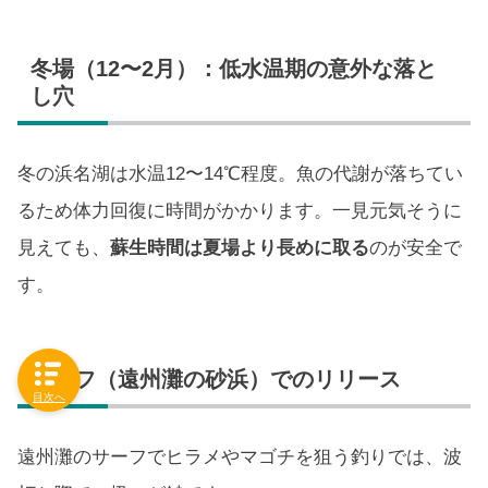
冬場（12〜2月）：低水温期の意外な落と
し穴
冬の浜名湖は水温12〜14℃程度。魚の代謝が落ちてい
るため体力回復に時間がかかります。一見元気そうに
見えても、
蘇生時間は夏場より長めに取る
のが安全で
す。
サーフ（遠州灘の砂浜）でのリリース
目次へ
遠州灘のサーフでヒラメやマゴチを狙う釣りでは、波