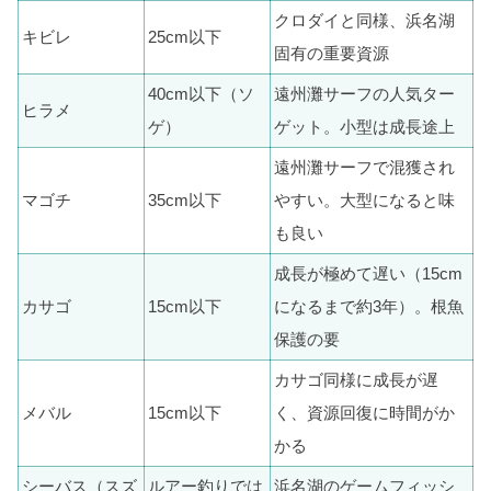
クロダイと同様、浜名湖
キビレ
25cm以下
固有の重要資源
40cm以下（ソ
遠州灘サーフの人気ター
ヒラメ
ゲ）
ゲット。小型は成長途上
遠州灘サーフで混獲され
マゴチ
35cm以下
やすい。大型になると味
も良い
成長が極めて遅い（15cm
カサゴ
15cm以下
になるまで約3年）。根魚
保護の要
カサゴ同様に成長が遅
メバル
15cm以下
く、資源回復に時間がか
かる
シーバス（スズ
ルアー釣りでは
浜名湖のゲームフィッシ