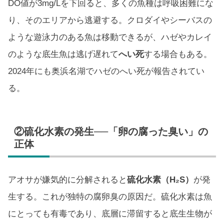
DO値が3mg/Lを下回ると、多くの魚種は呼吸困難にな
り、そのエリアから逃避する。クロダイやシーバスの
ような遊泳力のある魚は移動できるが、ハゼやカレイ
のような底生魚は逃げ遅れて
へい死
する場合もある。
2024年にも奥浜名湖でハゼのへい死が報告されてい
る。
②硫化水素の発生──「卵の腐った臭い」の
正体
アオサが嫌気的に分解されると
硫化水素（H₂S）
が発
生する。これが独特の腐卵臭の原因だ。硫化水素は魚
にとっても有毒であり、底層に滞留すると底生生物が