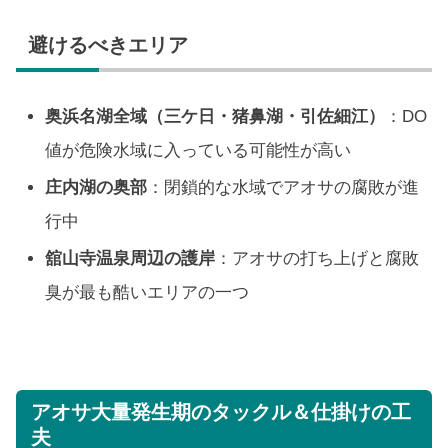
避けるべきエリア
奥浜名湖全域（三ケ日・猪鼻湖・引佐細江）
：DO
値が危険水域に入っている可能性が高い
庄内湖の奥部
：閉鎖的な水域でアオサの腐敗が進
行中
舘山寺温泉周辺の護岸
：アオサの打ち上げと腐敗
臭が最も酷いエリアの一つ
アオサ大量発生期のタックル＆仕掛けの工
夫