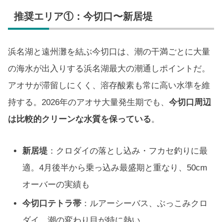
推奨エリア①：今切口〜新居堤
浜名湖と遠州灘を結ぶ今切口は、潮の干満ごとに大量
の海水が出入りする浜名湖最大の潮通しポイントだ。
アオサが滞留しにくく、溶存酸素も常に高い水準を維
持する。2026年のアオサ大量発生期でも、
今切口周辺
は比較的クリーンな水質を保っている
。
新居堤
：クロダイの落とし込み・フカセ釣りに最
適。4月後半から乗っ込み最盛期と重なり、50cm
オーバーの実績も
今切口テトラ帯
：ルアーシーバス、ぶっこみクロ
ダイ。潮の変わり目が特に熱い