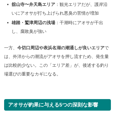
舘山寺〜弁天島エリア
：観光エリアだが、護岸沿
いにアオサが打ち上げられ悪臭の苦情が増加
雄踏・鷲津周辺の浅場
：干潮時にアオサが干出
し、腐敗臭が強い
一方、
今切口周辺や表浜名湖の潮通しが良いエリア
で
は、外洋からの潮流がアオサを押し流すため、発生量
は比較的少ない。この「エリア差」が、後述する釣り
場選びの重要なカギになる。
アオサが釣果に与える5つの深刻な影響