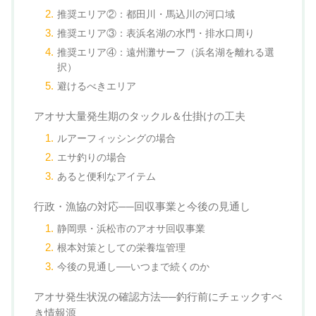
推奨エリア②：都田川・馬込川の河口域
推奨エリア③：表浜名湖の水門・排水口周り
推奨エリア④：遠州灘サーフ（浜名湖を離れる選
択）
避けるべきエリア
アオサ大量発生期のタックル＆仕掛けの工夫
ルアーフィッシングの場合
エサ釣りの場合
あると便利なアイテム
行政・漁協の対応──回収事業と今後の見通し
静岡県・浜松市のアオサ回収事業
根本対策としての栄養塩管理
今後の見通し──いつまで続くのか
アオサ発生状況の確認方法──釣行前にチェックすべ
き情報源