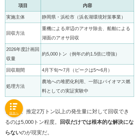
項目
内容
実施主体
静岡県・浜松市（浜名湖環境対策事業）
重機による岸辺のアオサ除去、船舶による
回収方法
湖面のアオサ回収
2026年度計画回
約5,000トン（例年の約1.5倍に増強）
収量
回収期間
4月下旬〜7月（ピークは5〜6月）
農地への堆肥化利用、一部はバイオマス燃
処理方法
料としての実証実験中
しかし、推定2万トン以上の発生量に対して回収でき
目次へ
るのは5,000トン程度。
回収だけでは根本的な解決にな
らない
のが現実だ。