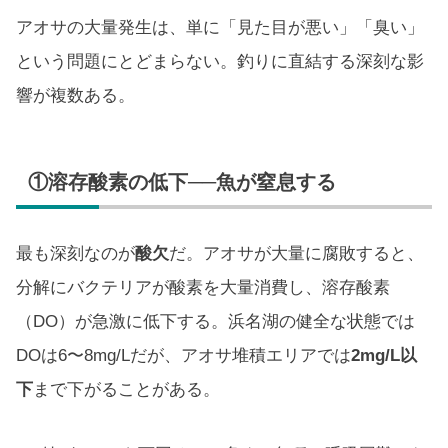
アオサの大量発生は、単に「見た目が悪い」「臭い」
という問題にとどまらない。釣りに直結する深刻な影
響が複数ある。
①溶存酸素の低下──魚が窒息する
最も深刻なのが
酸欠
だ。アオサが大量に腐敗すると、
分解にバクテリアが酸素を大量消費し、溶存酸素
（DO）が急激に低下する。浜名湖の健全な状態では
DOは6〜8mg/Lだが、アオサ堆積エリアでは
2mg/L以
下
まで下がることがある。