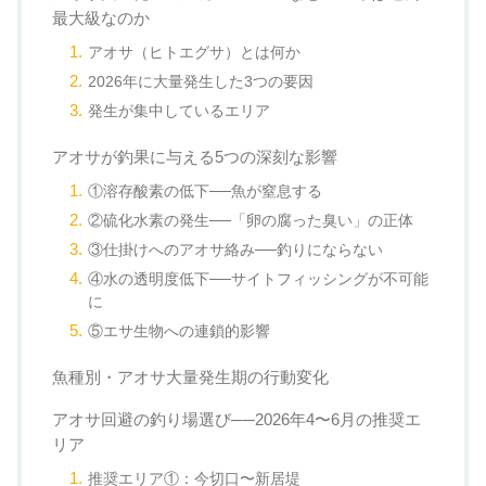
最大級なのか
アオサ（ヒトエグサ）とは何か
2026年に大量発生した3つの要因
発生が集中しているエリア
アオサが釣果に与える5つの深刻な影響
①溶存酸素の低下──魚が窒息する
②硫化水素の発生──「卵の腐った臭い」の正体
③仕掛けへのアオサ絡み──釣りにならない
④水の透明度低下──サイトフィッシングが不可能
に
⑤エサ生物への連鎖的影響
魚種別・アオサ大量発生期の行動変化
アオサ回避の釣り場選び──2026年4〜6月の推奨エ
リア
推奨エリア①：今切口〜新居堤