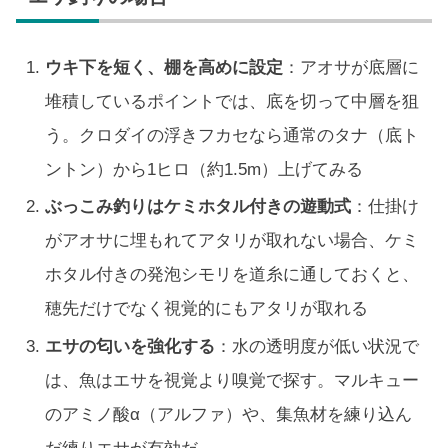
ウキ下を短く、棚を高めに設定
：アオサが底層に
堆積しているポイントでは、底を切って中層を狙
う。クロダイの浮きフカセなら通常のタナ（底ト
ントン）から1ヒロ（約1.5m）上げてみる
ぶっこみ釣りはケミホタル付きの遊動式
：仕掛け
がアオサに埋もれてアタリが取れない場合、ケミ
ホタル付きの発泡シモリを道糸に通しておくと、
穂先だけでなく視覚的にもアタリが取れる
エサの匂いを強化する
：水の透明度が低い状況で
は、魚はエサを視覚より嗅覚で探す。マルキュー
のアミノ酸α（アルファ）や、集魚材を練り込ん