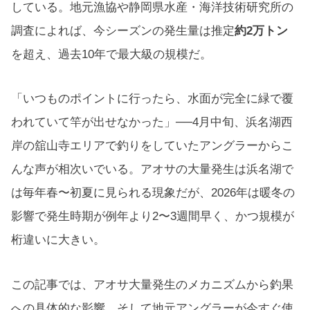
している。地元漁協や静岡県水産・海洋技術研究所の
調査によれば、今シーズンの発生量は推定
約2万トン
を超え、過去10年で最大級の規模だ。
「いつものポイントに行ったら、水面が完全に緑で覆
われていて竿が出せなかった」──4月中旬、浜名湖西
岸の舘山寺エリアで釣りをしていたアングラーからこ
んな声が相次いでいる。アオサの大量発生は浜名湖で
は毎年春〜初夏に見られる現象だが、2026年は暖冬の
影響で発生時期が例年より2〜3週間早く、かつ規模が
桁違いに大きい。
この記事では、アオサ大量発生のメカニズムから釣果
への具体的な影響、そして地元アングラーが今すぐ使