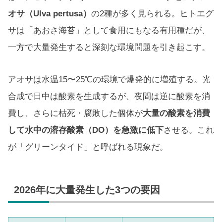
オサ（Ulva pertusa）
の2種が多く見られる。ヒトエグ
サは「あおさ海苔」として食用にもなる有用種だが、
一方で大量発生すると深刻な環境問題を引き起こす。
アオサは水温15〜25℃の環境で爆発的に増殖する。光
合成で日中は酸素を生成するが、夜間は逆に酸素を消
費し、さらに枯死・腐敗した個体が
大量の酸素を消費
して水中の溶存酸素（DO）を急激に低下
させる。これ
が「グリーンタイド」と呼ばれる現象だ。
2026年に大量発生した3つの要因