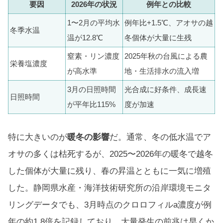
要因
2026年の状況
例年との比較
1〜2月の平均水
例年比+1.5℃、アオサの越
冬季水温
温が12.8℃
冬個体が大量に生残
窒素・リン濃度
2025年秋の台風による農
栄養塩濃度
が高水準
地・生活排水の流入増
3月の日照時間
光合成に好条件、成長速
日照時間
が平年比115%
度が加速
特に大きいのが
暖冬の影響
だ。通常、冬の低水温でア
オサの多くは枯死するが、2025〜2026年の暖冬で越冬
した個体が大量に残り、春の昇温とともに一気に増殖
した。静岡県水産・海洋技術研究所の沿岸環境モニタ
リングデータでも、3月時点のクロロフィルa濃度が例
年の約1.8倍を記録しており、大量発生の前兆は早くか