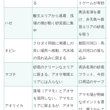
る
トゲームが有効
奥浜名湖を避
酸欠エリアから逃避、浅
け、弁天島〜新
ハゼ
場の潮が動く砂泥底に集
居エリアの砂底
中
を狙う
クロダイ同様に潮通しの
都田川河口・馬
キビレ
良い場所へ移動。汽水域
込川河口の落ち
の流れ込みに固まる
込み
砂底のクリーンなエリア
表浜名湖の砂底
マゴチ
に留まる。アオサ堆積エ
フラット、今切
リアには入らない
口周辺のサーフ
藻場（アマモ）とアオサ
アマモ場が明確
を混同しない。アマモエ
なポイントを選
アオリイカ
リアに留まるが、アオサ
び、潮上からエ