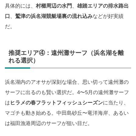
具体的には、
村櫛周辺の水門
、
雄踏エリアの排水路出
口
、
鷲津の浜名湖競艇場裏の流れ込み
などが好実績
だ。
推奨エリア④：遠州灘サーフ（浜名湖を離
れる選択）
浜名湖内のアオサが深刻な場合、思い切って遠州灘の
サーフに出るのも賢い選択だ。4〜5月の遠州灘サーフ
は
ヒラメの春フラットフィッシュシーズン
に当たり、
マゴチも動き始める。中田島砂丘〜竜洋海岸、あるい
は福田漁港周辺のサーフが狙い目だ。