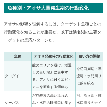
魚種別・アオサ大量発生期の行動変化
アオサの影響を理解するには、ターゲット魚種ごとの
行動変化を知ることが重要だ。以下は浜名湖の主要タ
ーゲットの反応パターンだ。
魚種
アオサ発生時の行動変化
狙い方の調整
酸欠エリアを避け、潮通
今切口周辺・導
しの良い場所に集中す
クロダイ
流堤・水門周り
る。アオサに付くエビ・
に的を絞る
カニを捕食する個体も
溶存酸素の高い流れ込
河川流入部・排
シーバス
み・水門の吐出口に集ま
水口周りのナイ