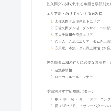
佐久間ダム湖で釣れる魚種と季節別カ
エリア別・釣りポイント徹底攻略
①佐久間ダム堤体直下エリア
②佐久間ダム湖・ダムサイト〜中部
③大千瀬川合流点エリア
④大入川合流点エリア（ダム湖上流
⑤天竜川本流・ダム湖上流端（水窪
佐久間ダム湖の釣りに必要な遊漁券・
遊漁券情報
ローカルルール・マナー
季節別おすすめ攻略パターン
春（3月下旬〜5月）：スポーニン
夏（6月〜8月）：サマーパターン