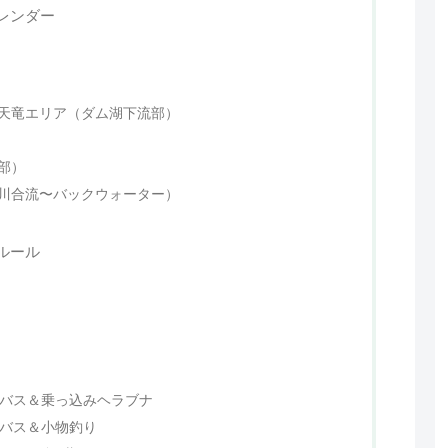
レンダー
天竜エリア（ダム湖下流部）
部）
川合流〜バックウォーター）
ルール
グバス＆乗っ込みヘラブナ
のバス＆小物釣り