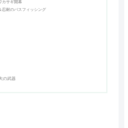
ワカサギ開幕
期＆忍耐のバスフィッシング
大の武器