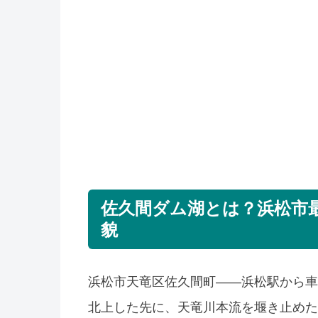
佐久間ダム湖とは？浜松市
貌
浜松市天竜区佐久間町——浜松駅から車で
北上した先に、天竜川本流を堰き止めた