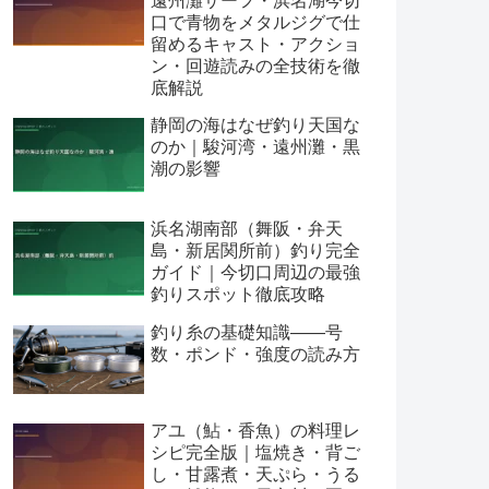
遠州灘サーフ・浜名湖今切
口で青物をメタルジグで仕
留めるキャスト・アクショ
ン・回遊読みの全技術を徹
底解説
静岡の海はなぜ釣り天国な
のか｜駿河湾・遠州灘・黒
潮の影響
浜名湖南部（舞阪・弁天
島・新居関所前）釣り完全
ガイド｜今切口周辺の最強
釣りスポット徹底攻略
釣り糸の基礎知識——号
数・ポンド・強度の読み方
アユ（鮎・香魚）の料理レ
シピ完全版｜塩焼き・背ご
し・甘露煮・天ぷら・うる