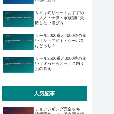
サビキ釣りセットおすすめ
｜大人・子供・家族別に失
敗しない選び方
リール3000番と4000番の違
い｜ショアジギ・シーバス
はどっち？
リール2500番と3000番の違
い｜迷ったらどっち？釣り
別の答え
人気記事
ショアジギング完全攻略｜