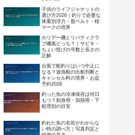
子供のライフジャケットの
選び方2026｜釣りで必要な
体重別浮力・股ベルト・桜
マークの境界
ホリデー磯とリバティクラ
ブ磯風どっち？｜サビキ・
ちょい投げの号数と長さの
正解
台風で船釣りはいつ中止に
なる？遊漁船の出船判断と
キャンセル料の境界・お盆
予約2026
釣った魚の冷凍保存は何日
もつ？刺身用・加熱用・下
処理別の目安
釣れた魚の名前がわからな
い時の調べ方｜写真判定と
特徴の見方