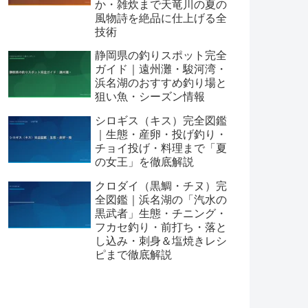
か・雑炊まで天竜川の夏の
風物詩を絶品に仕上げる全
技術
静岡県の釣りスポット完全
ガイド｜遠州灘・駿河湾・
浜名湖のおすすめ釣り場と
狙い魚・シーズン情報
シロギス（キス）完全図鑑
｜生態・産卵・投げ釣り・
チョイ投げ・料理まで「夏
の女王」を徹底解説
クロダイ（黒鯛・チヌ）完
全図鑑｜浜名湖の「汽水の
黒武者」生態・チニング・
フカセ釣り・前打ち・落と
し込み・刺身＆塩焼きレシ
ピまで徹底解説