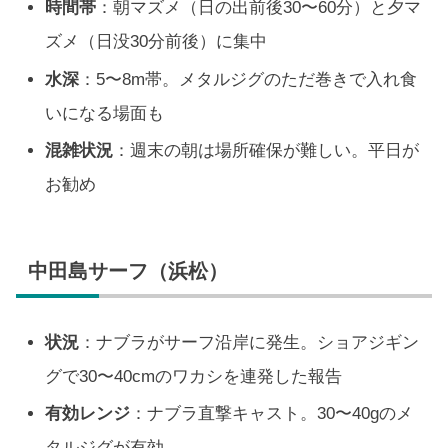
時間帯
：朝マズメ（日の出前後30〜60分）と夕マ
ズメ（日没30分前後）に集中
水深
：5〜8m帯。メタルジグのただ巻きで入れ食
いになる場面も
混雑状況
：週末の朝は場所確保が難しい。平日が
お勧め
中田島サーフ（浜松）
状況
：ナブラがサーフ沿岸に発生。ショアジギン
グで30〜40cmのワカシを連発した報告
有効レンジ
：ナブラ直撃キャスト。30〜40gのメ
タルジグが有効