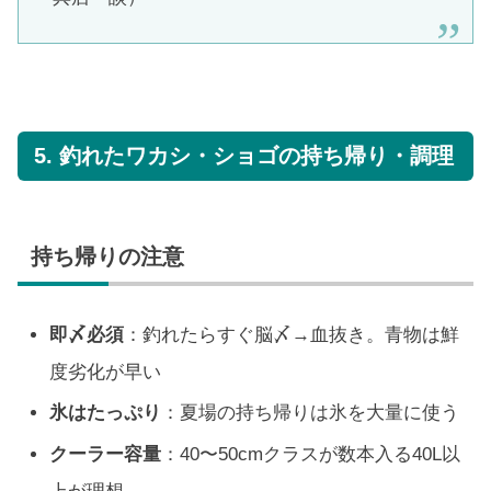
5. 釣れたワカシ・ショゴの持ち帰り・調理
持ち帰りの注意
即〆必須
：釣れたらすぐ脳〆→血抜き。青物は鮮
度劣化が早い
氷はたっぷり
：夏場の持ち帰りは氷を大量に使う
クーラー容量
：40〜50cmクラスが数本入る40L以