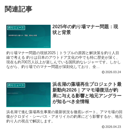
関連記事
2025年の釣り場マナー問題：現
釣りニュース
状と背景
釣り場マナー問題の現状2025｜トラブルの原因と解決策を釣り人目
線で考える 釣りは日本のアウトドア文化の中でも特に歴史が深く、
現在も約700万人以上が楽しんでいる国民的なレジャーです。しかし
ながら、釣り場でのマナー問題が深刻化しており、全...
2026.03.24
浜名湖の藻場再生プロジェクト最
釣りニュース
新動向2026｜アマモ場復活が釣
果に与える影響と地元アングラー
が知るべき全情報
浜名湖で進む藻場再生事業の最新状況を徹底レポート。アマモ場の回
復がクロダイ・シーバス・アオリイカの釣果にどう影響するか、地元
釣り人の視点で解説します。
2026.04.23