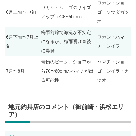
ワカシ・ショ
ワカシ・ショゴのサイズ
6月上旬〜中旬
ゴ・ソウダガツ
アップ（40〜50cm）
オ
梅雨前線で海況が不安定
6月下旬〜7月上
ワカシ・ハマ
になるが、梅雨明け直後
旬
チ・シイラ
に爆発
青物のピーク。ショアか
ハマチ・ショ
7月〜8月
ら70〜80cmのハマチが出
ゴ・シイラ・カ
る可能性
ツオ
地元釣具店のコメント（御前崎・浜松エリ
ア）