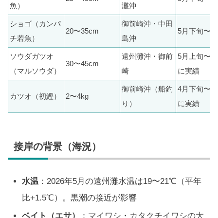
魚）
灘沖
ショゴ（カンパ
御前崎沖・中田
20〜35cm
5月下旬〜
チ若魚）
島沖
ソウダガツオ
遠州灘沖・御前
5月上旬〜
30〜45cm
（マルソウダ）
崎
に実績
御前崎沖（船釣
4月下旬〜
カツオ（初鰹）
2〜4kg
り）
に実績
接岸の背景（海況）
水温
：2026年5月の遠州灘水温は19〜21℃（平年
比+1.5℃）。黒潮の接近が影響
ベイト（エサ）
：マイワシ・カタクチイワシの大