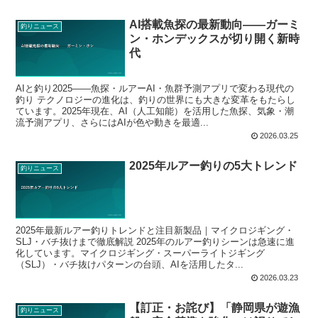
AI搭載魚探の最新動向——ガーミ
釣りニュース
ン・ホンデックスが切り開く新時
代
AIと釣り2025——魚探・ルアーAI・魚群予測アプリで変わる現代の
釣り テクノロジーの進化は、釣りの世界にも大きな変革をもたらし
ています。2025年現在、AI（人工知能）を活用した魚探、気象・潮
流予測アプリ、さらにはAIが色や動きを最適...
2026.03.25
2025年ルアー釣りの5大トレンド
釣りニュース
2025年最新ルアー釣りトレンドと注目新製品｜マイクロジギング・
SLJ・バチ抜けまで徹底解説 2025年のルアー釣りシーンは急速に進
化しています。マイクロジギング・スーパーライトジギング
（SLJ）・バチ抜けパターンの台頭、AIを活用したタ...
2026.03.23
【訂正・お詫び】「静岡県が遊漁
釣りニュース