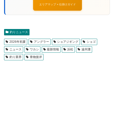
エリアマップ × 仕掛けガイド
釣りニュース
2026年初夏
アングラー
ショアジギング
ショゴ
ニュース
ワカシ
最新情報
浜松
遠州灘
釣り業界
青物接岸