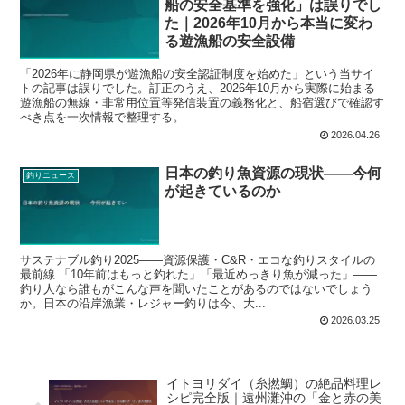
船の安全基準を強化」は誤りでし
た｜2026年10月から本当に変わ
る遊漁船の安全設備
「2026年に静岡県が遊漁船の安全認証制度を始めた」という当サイ
トの記事は誤りでした。訂正のうえ、2026年10月から実際に始まる
遊漁船の無線・非常用位置等発信装置の義務化と、船宿選びで確認す
べき点を一次情報で整理する。
2026.04.26
日本の釣り魚資源の現状——今何
釣りニュース
が起きているのか
サステナブル釣り2025——資源保護・C&R・エコな釣りスタイルの
最前線 「10年前はもっと釣れた」「最近めっきり魚が減った」——
釣り人なら誰もがこんな声を聞いたことがあるのではないでしょう
か。日本の沿岸漁業・レジャー釣りは今、大...
2026.03.25
イトヨリダイ（糸撚鯛）の絶品料理レ
シピ完全版｜遠州灘沖の「金と赤の美