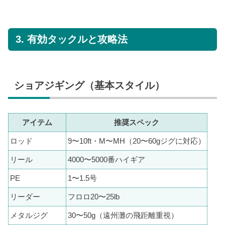
3. 有効タックルと攻略法
ショアジギング（基本スタイル）
アイテム
推奨スペック
ロッド
9〜10ft・M〜MH（20〜60gジグに対応）
リール
4000〜5000番ハイギア
PE
1〜1.5号
リーダー
フロロ20〜25lb
メタルジグ
30〜50g（遠州灘の飛距離重視）