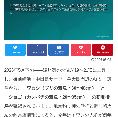
Twitter
Facebook
はてブ
Pocket
Pinterest
2026.05.08
2026年5月下旬——遠州灘の水温が19〜21℃に上昇
し、御前崎港・中田島サーフ・弁天島周辺の堤防・護
岸から、
「ワカシ（ブリの若魚・30〜40cm）」と
「ショゴ（カンパチの若魚・20〜35cm）」の初夏接
岸
が確認されています。地元釣り師のSNSと御前崎周
辺の釣具店情報によると、今年はイワシの大群が例年