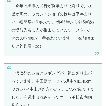
「今年は黒潮の蛇行が例年より北寄りで、水
温が高め。ワカシ・ショゴの接岸は平年より
2〜3週間早い印象です。朝4時半から御前崎港
の堤防先端に人が集まっています。メタルジ
グの30〜40gが一番売れています」（御前崎エ
リア釣具店・談）
「浜松発のショアジギングが一気に盛り上が
っています。中田島サーフで5月中旬に40cm
ワカシを4本上げた方がいて、SNSで広まりま
した。今週末は混みそうです」（浜松市内釣
具店・談）