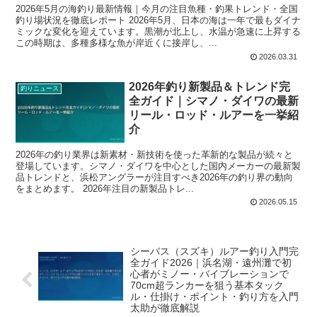
2026年5月の海釣り最新情報｜今月の注目魚種・釣果トレンド・全国
釣り場状況を徹底レポート 2026年5月、日本の海は一年で最もダイナ
ミックな変化を迎えています。黒潮が北上し、水温が急速に上昇する
この時期は、多種多様な魚が岸近くに接岸し、...
2026.03.31
2026年釣り新製品＆トレンド完
釣りニュース
全ガイド｜シマノ・ダイワの最新
リール・ロッド・ルアーを一挙紹
介
2026年の釣り業界は新素材・新技術を使った革新的な製品が続々と
登場しています。シマノ・ダイワを中心とした国内メーカーの最新製
品トレンドと、浜松アングラーが注目すべき2026年の釣り界の動向
をまとめます。 2026年注目の新製品トレ...
2026.05.15
シーバス（スズキ）ルアー釣り入門完
全ガイド2026｜浜名湖・遠州灘で初
心者がミノー・バイブレーションで
70cm超ランカーを狙う基本タック
ル・仕掛け・ポイント・釣り方を入門
太助が徹底解説