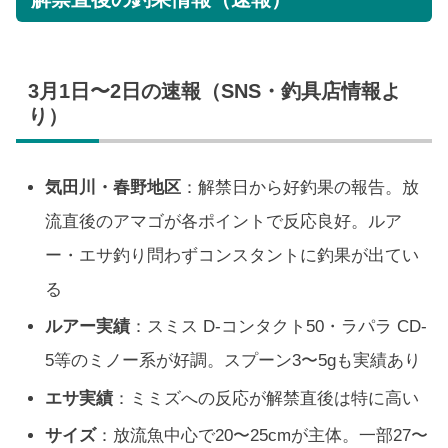
3月1日〜2日の速報（SNS・釣具店情報よ
り）
気田川・春野地区
：解禁日から好釣果の報告。放
流直後のアマゴが各ポイントで反応良好。ルア
ー・エサ釣り問わずコンスタントに釣果が出てい
る
ルアー実績
：スミス D-コンタクト50・ラパラ CD-
5等のミノー系が好調。スプーン3〜5gも実績あり
エサ実績
：ミミズへの反応が解禁直後は特に高い
サイズ
：放流魚中心で20〜25cmが主体。一部27〜