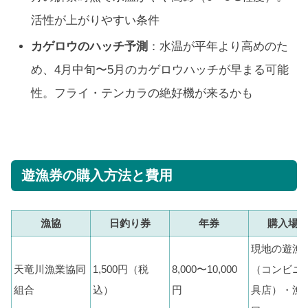
活性が上がりやすい条件
カゲロウのハッチ予測
：水温が平年より高めのた
め、4月中旬〜5月のカゲロウハッチが早まる可能
性。フライ・テンカラの絶好機が来るかも
遊漁券の購入方法と費用
漁協
日釣り券
年券
購入場
現地の遊漁
天竜川漁業協同
1,500円（税
8,000〜10,000
（コンビニ
組合
込）
円
具店）・漁