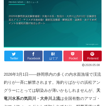
Twitter
Facebook
はてブ
Pocket
Pinterest
2026.05.08
2026年3月1日——静岡県内の多くの内水面漁場で渓流
釣りが一斉に解禁されます。海釣りばかりの浜松アン
グラーにとっては馴染みが薄いかもしれませんが、
天
竜川水系の気田川・大井川上流
は全国有数のアマゴ・