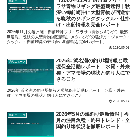
【2026年11月】遠州灘ブリ・ワ
釣りニュース
ラサ青物ジギング最盛期速報｜秋
深い御前崎沖に大型青物が回遊す
る晩秋のジギングタックル・仕掛
け・出船情報を完全レポート
2026年11月の遠州灘・御前崎沖ブリ・ワラサ（青物ジギング）最盛
期速報。晩秋の大型青物回遊情報、メタルジグの選び方・ジャーク・
タックル・御前崎発の乗り合い船情報を完全レポート。
2026.05.01
2026年 浜名湖の釣り場情報と環
釣りニュース
境保全活動レポート｜水質・外来
種・アマモ場の現状と釣り人にで
きること
2026年 浜名湖の釣り場情報と環境保全活動レポート｜水質・外来
種・アマモ場の現状と釣り人にできること
2026.05.14
2026年5月の海釣り最新情報｜今
釣りニュース
月の注目魚種・釣果トレンド・全
国釣り場状況を徹底レポート