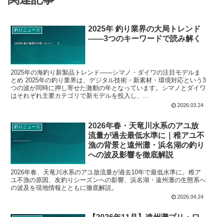
2025年 釣り業界の大局トレンド
釣りニュース
——3つのキーワードで読み解く
2025年の海釣り新製品トレンド——シマノ・ダイワの注目モデルま
とめ 2025年の釣り業界は、デジタル技術・新素材・環境対応という3
つの波が同時に押し寄せた激動の年となっています。シマノとダイワ
はそれぞれ主要カテゴリで新モデルを投入し、...
2026.03.24
2026年春・天竜川水系のアユ放
釣りニュース
流量が過去最低水準に｜稚アユ不
漁の背景と遠州灘・浜名湖の釣り
への波及影響を徹底解説
2026年春、天竜川水系のアユ放流量が過去10年で最低水準に。稚ア
ユ不漁の原因、友釣りシーズンへの影響、浜名湖・遠州灘の生態系へ
の波及を現地情報とともに徹底解説。
2026.04.24