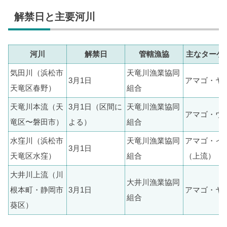
解禁日と主要河川
河川
解禁日
管轄漁協
主なターゲ
気田川（浜松市
天竜川漁業協同
3月1日
アマゴ・ヤ
天竜区春野）
組合
天竜川本流（天
3月1日（区間に
天竜川漁業協同
アマゴ・ウ
竜区〜磐田市）
よる）
組合
水窪川（浜松市
天竜川漁業協同
アマゴ・イ
3月1日
天竜区水窪）
組合
（上流）
大井川上流（川
大井川漁業協同
根本町・静岡市
3月1日
アマゴ・ヤ
組合
葵区）