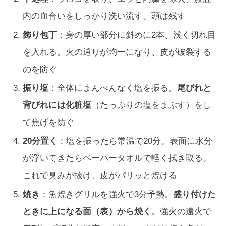
内の血合いをしっかり洗い流す。頭は残す
飾り包丁
：身の厚い部分に斜めに2本、浅く切れ目
を入れる。火の通りが均一になり、皮が破裂する
のを防ぐ
振り塩
：全体にまんべんなく塩を振る。
尾びれと
背びれには化粧塩
（たっぷりの塩をまぶす）をし
て焦げを防ぐ
20分置く
：塩を振ったら常温で20分。表面に水分
が浮いてきたらペーパータオルで軽く拭き取る。
これで臭みが抜け、皮がパリッと焼ける
焼き
：魚焼きグリルを強火で3分予熱。
盛り付けた
ときに上になる面（表）から焼く
。強火の遠火で