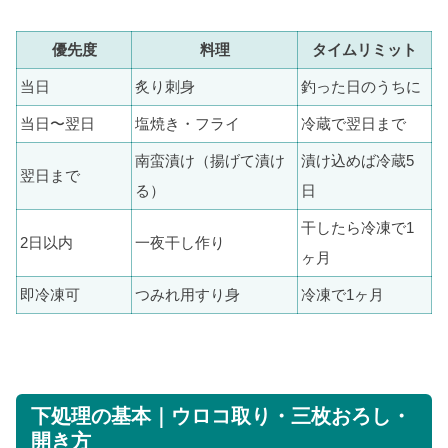
優先度
料理
タイムリミット
当日
炙り刺身
釣った日のうちに
当日〜翌日
塩焼き・フライ
冷蔵で翌日まで
南蛮漬け（揚げて漬け
漬け込めば冷蔵5
翌日まで
る）
日
干したら冷凍で1
2日以内
一夜干し作り
ヶ月
即冷凍可
つみれ用すり身
冷凍で1ヶ月
下処理の基本｜ウロコ取り・三枚おろし・
開き方