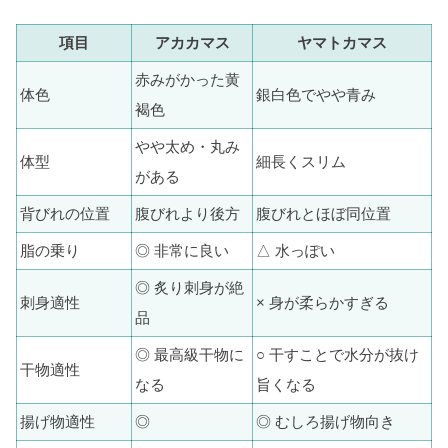
項目
アカカマス
ヤマトカマス
赤みがかった黄
体色
銀白色でやや青み
褐色
やや太め・丸み
体型
細長くスリム
がある
背びれの位置
腹びれより後方
腹びれとほぼ同位置
脂の乗り
◎ 非常に良い
△ 水っぽい
◎ 炙り刺身が絶
刺身適性
× 身が柔らかすぎる
品
◎ 最高級干物に
○ 干すことで水分が抜け
干物適性
なる
旨くなる
揚げ物適性
◎
◎ むしろ揚げ物向き