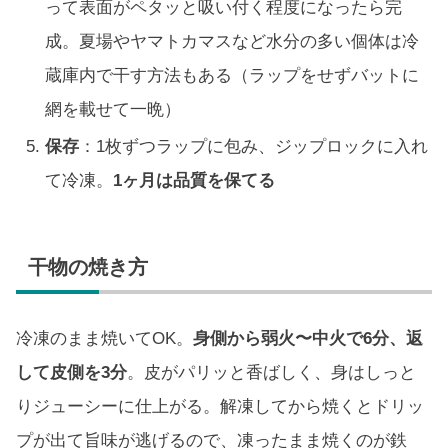
って表面がペタッと吸い付く程度になったら完
成。夏場やヤマトカマスなど水分の多い個体は冷
蔵庫内で干す方法もある（ラップをせずバットに
網を載せて一晩）
保存
：1枚ずつラップに包み、ジップロックに入れ
て冷凍。
1ヶ月は品質を保てる
干物の焼き方
冷凍のまま焼いてOK。
身側から弱火〜中火で6分、返
して皮側を3分
。皮がパリッと香ばしく、身はしっと
りジューシーに仕上がる。解凍してから焼くとドリッ
プが出て旨味が逃げるので、凍ったまま焼くのが鉄