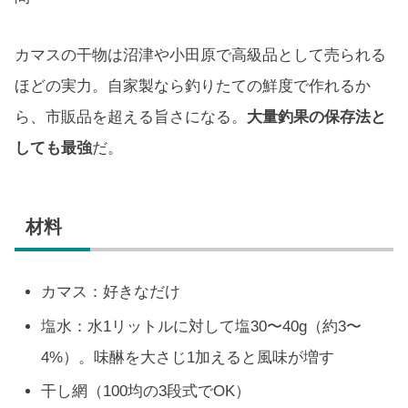
カマスの干物は沼津や小田原で高級品として売られる
ほどの実力。自家製なら釣りたての鮮度で作れるか
ら、市販品を超える旨さになる。
大量釣果の保存法と
しても最強
だ。
材料
カマス：好きなだけ
塩水：水1リットルに対して塩30〜40g（約3〜
4%）。味醂を大さじ1加えると風味が増す
干し網（100均の3段式でOK）