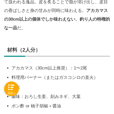
て扱われる逸品。皮を炙ることで脂が溶け出し、皮目
の香ばしさと身の甘みが同時に味わえる。
アカカマス
の30cm以上の個体でしか味わえない、釣り人の特権的
な一品
だ。
材料（2人分）
アカカマス（30cm以上推奨）：1〜2尾
料理用バーナー（またはガスコンロの直火）
氷水
目次へ
薬味：おろし生姜、刻みネギ、大葉
ポン酢 or 柚子胡椒＋醤油