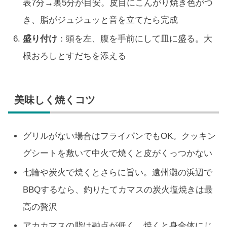
表7分→裏5分が目安。皮目にこんがり焼き色がつ
き、脂がジュジュッと音を立てたら完成
盛り付け
：頭を左、腹を手前にして皿に盛る。大
根おろしとすだちを添える
美味しく焼くコツ
グリルがない場合はフライパンでもOK。クッキン
グシートを敷いて中火で焼くと皮がくっつかない
七輪や炭火で焼くとさらに旨い。遠州灘の浜辺で
BBQするなら、釣りたてカマスの炭火塩焼きは最
高の贅沢
アカカマスの脂は融点が低く、焼くと身全体にじ