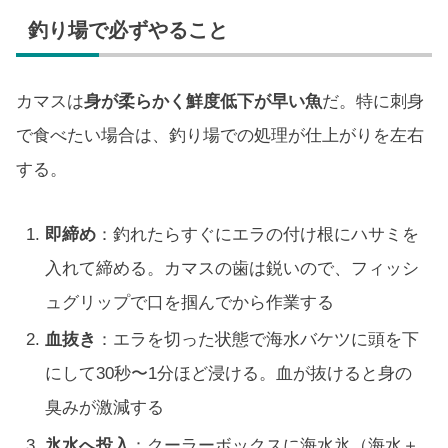
釣り場で必ずやること
カマスは
身が柔らかく鮮度低下が早い魚
だ。特に刺身
で食べたい場合は、釣り場での処理が仕上がりを左右
する。
即締め
：釣れたらすぐにエラの付け根にハサミを
入れて締める。カマスの歯は鋭いので、フィッシ
ュグリップで口を掴んでから作業する
血抜き
：エラを切った状態で海水バケツに頭を下
にして30秒〜1分ほど浸ける。血が抜けると身の
臭みが激減する
氷水へ投入
：クーラーボックスに海水氷（海水＋