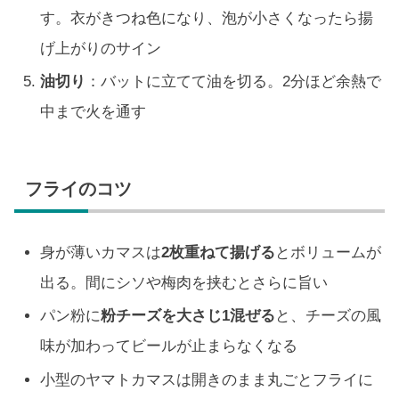
す。衣がきつね色になり、泡が小さくなったら揚
げ上がりのサイン
油切り
：バットに立てて油を切る。2分ほど余熱で
中まで火を通す
フライのコツ
身が薄いカマスは
2枚重ねて揚げる
とボリュームが
出る。間にシソや梅肉を挟むとさらに旨い
パン粉に
粉チーズを大さじ1混ぜる
と、チーズの風
味が加わってビールが止まらなくなる
小型のヤマトカマスは開きのまま丸ごとフライに