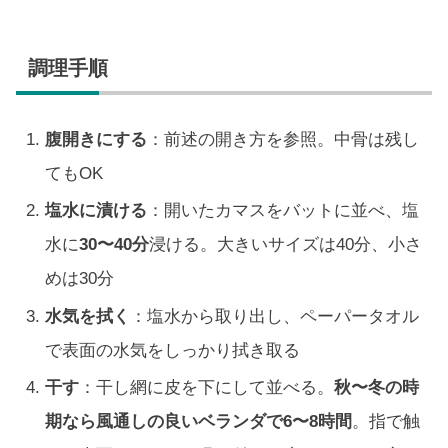
調理手順
腹開きにする
：前述の開き方を参照。中骨は残し
てもOK
塩水に漬ける
：開いたカマスをバットに並べ、塩
水に
30〜40分
浸ける。大きいサイズは40分、小さ
めは30分
水気を拭く
：塩水から取り出し、ペーパータオル
で表面の水気をしっかり拭き取る
干す
：干し網に皮を下にして並べる。
秋〜冬の時
期なら風通しの良いベランダで6〜8時間
。指で触