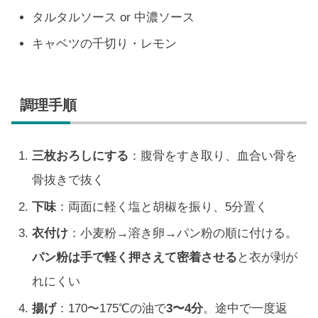
タルタルソース or 中濃ソース
キャベツの千切り・レモン
調理手順
三枚おろしにする
：腹骨をすき取り、血合い骨を
骨抜きで抜く
下味
：両面に軽く塩と胡椒を振り、5分置く
衣付け
：小麦粉→溶き卵→パン粉の順に付ける。
パン粉は手で軽く押さえて密着させる
と衣が剥が
れにくい
揚げ
：170〜175℃の油で
3〜4分
。途中で一度返