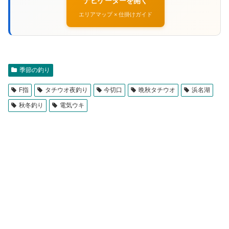
ナビゲーターを開く
エリアマップ × 仕掛けガイド
季節の釣り
F指
タチウオ夜釣り
今切口
晩秋タチウオ
浜名湖
秋冬釣り
電気ウキ