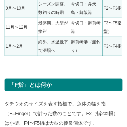
シーズン開幕、
今切口・弁天
9月〜10月
F2〜F3指
数釣りの時期
島・舞阪港
最盛期、大型が
今切口・御前崎
F3〜F5指（
11月〜12月
接岸
港
型）
終盤、水温低下
御前崎港（船釣
1月〜2月
F3〜F4指
で深場へ
り）
「F指」とは何か
タチウオのサイズを表す指標で、魚体の幅を指
（F=Finger）で計った数のことです。F2（指2本幅）
は小型、F4〜F5指は大型の優良個体です。