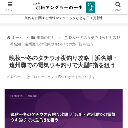
メニュー
検索
魚釣りに関する情報やテクニックなどを日々更新中
ホーム
季節の釣り
晩秋〜冬のタチウオ夜釣り攻略
｜浜名湖・遠州灘での電気ウキ釣りで大型F指を狙う
晩秋〜冬のタチウオ夜釣り攻略｜浜名湖・
遠州灘での電気ウキ釣りで大型F指を狙う
※本ページにはプロモーション（広告）が含まれています。