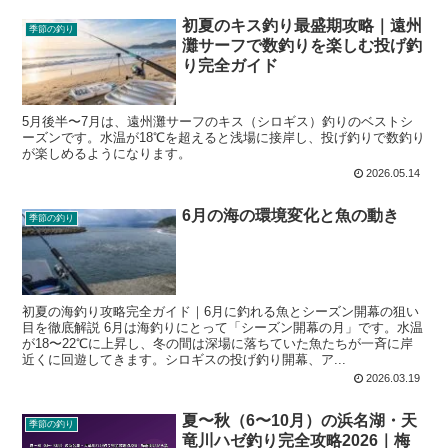
初夏のキス釣り最盛期攻略｜遠州
季節の釣り
灘サーフで数釣りを楽しむ投げ釣
り完全ガイド
5月後半〜7月は、遠州灘サーフのキス（シロギス）釣りのベストシ
ーズンです。水温が18℃を超えると浅場に接岸し、投げ釣りで数釣り
が楽しめるようになります。
2026.05.14
6月の海の環境変化と魚の動き
季節の釣り
初夏の海釣り攻略完全ガイド｜6月に釣れる魚とシーズン開幕の狙い
目を徹底解説 6月は海釣りにとって「シーズン開幕の月」です。水温
が18〜22℃に上昇し、冬の間は深場に落ちていた魚たちが一斉に岸
近くに回遊してきます。シロギスの投げ釣り開幕、ア...
2026.03.19
夏〜秋（6〜10月）の浜名湖・天
季節の釣り
竜川ハゼ釣り完全攻略2026｜梅