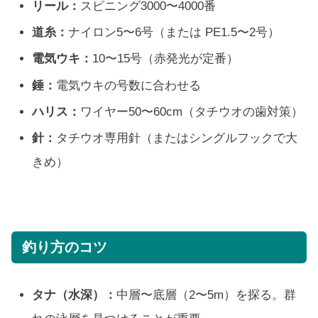
リール：
スピニング3000〜4000番
道糸：
ナイロン5〜6号（または PE1.5〜2号）
電気ウキ：
10〜15号（赤発光が定番）
錘：
電気ウキの号数に合わせる
ハリス：
ワイヤー50〜60cm（タチウオの歯対策）
針：
タチウオ専用針（またはシングルフックで大
きめ）
釣り方のコツ
タナ（水深）：
中層〜底層（2〜5m）を探る。群