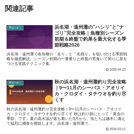
関連記事
浜名湖・遠州灘の”ハシリ”と”ナ
季節の釣り
ゴリ”完全攻略｜魚種別シーズン
初期＆終盤で釣果を最大化する季
節戦略2026
浜名湖・遠州灘で各魚種の「走り」と「名残り」を狙い分ける季節戦
略を徹底解説。シーズン初期の一番乗りと終盤の荒食いで周りに差を
つける実践テクニック集。
2026.04.23
秋の浜名湖・遠州灘釣り完全攻略
季節の釣り
｜9〜11月のシーバス・アオリイ
カ・クロダイ・タチウオを釣り尽
くす
秋の浜名湖・遠州灘釣り完全攻略｜9〜11月のシーバス・アオリイ
カ・クロダイ・タチウオを釣り尽くす 秋は釣り師にとって「黄金の
季節」です。夏の高水温が落ち着いた9月から、魚たちは越冬に備え
て猛烈に捕食を開始します。浜名湖・遠州灘で...
2026.03.11