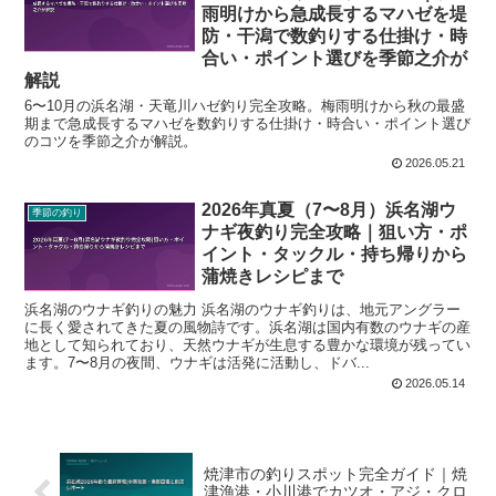
雨明けから急成長するマハゼを堤
防・干潟で数釣りする仕掛け・時
合い・ポイント選びを季節之介が
解説
6〜10月の浜名湖・天竜川ハゼ釣り完全攻略。梅雨明けから秋の最盛
期まで急成長するマハゼを数釣りする仕掛け・時合い・ポイント選び
のコツを季節之介が解説。
2026.05.21
2026年真夏（7〜8月）浜名湖ウ
季節の釣り
ナギ夜釣り完全攻略｜狙い方・ポ
イント・タックル・持ち帰りから
蒲焼きレシピまで
浜名湖のウナギ釣りの魅力 浜名湖のウナギ釣りは、地元アングラー
に長く愛されてきた夏の風物詩です。浜名湖は国内有数のウナギの産
地として知られており、天然ウナギが生息する豊かな環境が残ってい
ます。7〜8月の夜間、ウナギは活発に活動し、ドバ...
2026.05.14
焼津市の釣りスポット完全ガイド｜焼
津漁港・小川港でカツオ・アジ・クロ