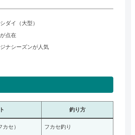
イシダイ（大型）
磯が点在
メジナシーズンが人気
ト
釣り方
フカセ）
フカセ釣り