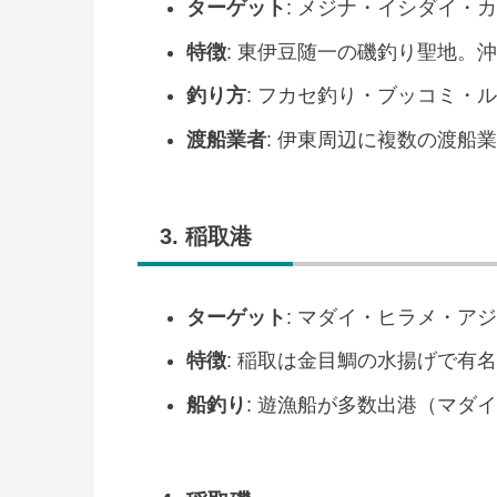
ターゲット
: メジナ・イシダイ・
特徴
: 東伊豆随一の磯釣り聖地。
釣り方
: フカセ釣り・ブッコミ・
渡船業者
: 伊東周辺に複数の渡船
3. 稲取港
ターゲット
: マダイ・ヒラメ・ア
特徴
: 稲取は金目鯛の水揚げで有
船釣り
: 遊漁船が多数出港（マダ