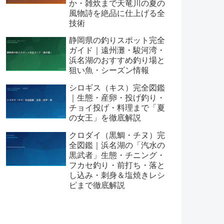
か・雑炊まで天竜川の夏の
風物詩を絶品に仕上げる全
技術
静岡県の釣りスポット完全
ガイド｜遠州灘・駿河湾・
浜名湖のおすすめ釣り場と
狙い魚・シーズン情報
シロギス（キス）完全図鑑
｜生態・産卵・投げ釣り・
チョイ投げ・料理まで「夏
の女王」を徹底解説
クロダイ（黒鯛・チヌ）完
全図鑑｜浜名湖の「汽水の
黒武者」生態・チニング・
フカセ釣り・前打ち・落と
し込み・刺身＆塩焼きレシ
ピまで徹底解説