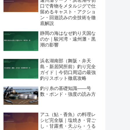
遠州灘サーフ・浜名湖今切
口で青物をメタルジグで仕
留めるキャスト・アクショ
ン・回遊読みの全技術を徹
底解説
静岡の海はなぜ釣り天国な
のか｜駿河湾・遠州灘・黒
潮の影響
浜名湖南部（舞阪・弁天
島・新居関所前）釣り完全
ガイド｜今切口周辺の最強
釣りスポット徹底攻略
釣り糸の基礎知識——号
数・ポンド・強度の読み方
アユ（鮎・香魚）の料理レ
シピ完全版｜塩焼き・背ご
し・甘露煮・天ぷら・うる