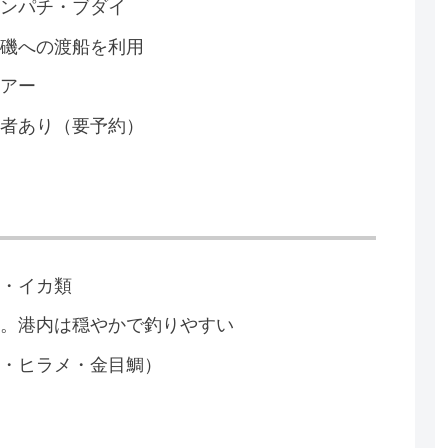
カンパチ・ブダイ
沖磯への渡船を利用
ルアー
業者あり（要予約）
ジ・イカ類
名。港内は穏やかで釣りやすい
イ・ヒラメ・金目鯛）