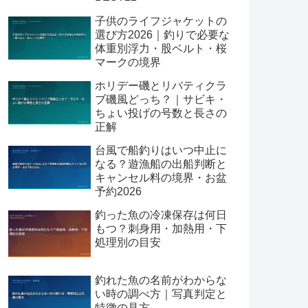
子供のライフジャケットの
選び方2026｜釣りで必要な
体重別浮力・股ベルト・桜
マークの境界
ホリデー磯とリバティクラ
ブ磯風どっち？｜サビキ・
ちょい投げの号数と長さの
正解
台風で船釣りはいつ中止に
なる？遊漁船の出船判断と
キャンセル料の境界・お盆
予約2026
釣った魚の冷凍保存は何日
もつ？刺身用・加熱用・下
処理別の目安
釣れた魚の名前がわからな
い時の調べ方｜写真判定と
特徴の見方