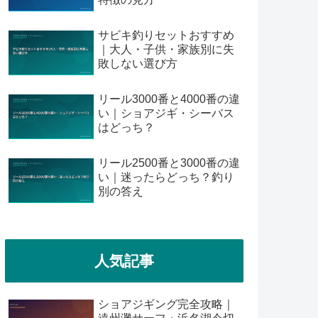
サビキ釣りセットおすすめ
｜大人・子供・家族別に失
敗しない選び方
リール3000番と4000番の違
い｜ショアジギ・シーバス
はどっち？
リール2500番と3000番の違
い｜迷ったらどっち？釣り
別の答え
人気記事
ショアジギング完全攻略｜