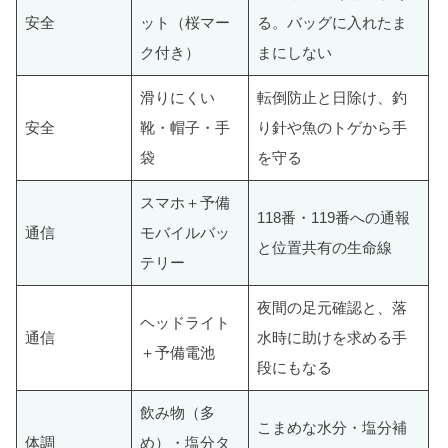
安全
ット（桜マー
る。バッグに入れたま
ク付き）
まにしない
滑りにくい
転倒防止と日除け、釣
安全
靴・帽子・手
り針や魚のトゲから手
袋
を守る
スマホ＋予備
118番・119番への通報
通信
モバイルバッ
と位置共有の生命線
テリー
夜間の足元確認と、落
ヘッドライト
通信
水時に助けを求める手
＋予備電池
段にもなる
飲み物（多
こまめな水分・塩分補
体調
め）・塩分タ