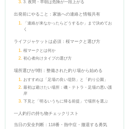
3. 夜間・早朝は危険が一段上がる
出発前にやること：家族への連絡と情報共有
「連絡が来なかったらどうするか」まで決めてお
く
ライフジャケットは必須：桜マークと選び方
桜マークとは何か
初心者向けタイプの選び方
場所選びが9割：整備された釣り場から始める
おすすめは「足場の良い堤防」と「釣り公園」
最初は避けたい場所：磯・テトラ・足場の悪い護
岸
下見と「明るいうちに帰る前提」で場所を選ぶ
一人釣行の持ち物チェックリスト
当日の安全判断：118番・熱中症・撤退する勇気