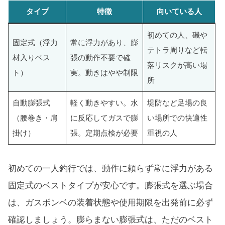
タイプ
特徴
向いている人
初めての人、磯や
固定式（浮力
常に浮力があり、膨
テトラ周りなど転
材入りベス
張の動作不要で確
落リスクが高い場
ト）
実。動きはやや制限
所
自動膨張式
軽く動きやすい。水
堤防など足場の良
（腰巻き・肩
に反応してガスで膨
い場所での快適性
掛け）
張。定期点検が必要
重視の人
初めての一人釣行では、動作に頼らず常に浮力がある
固定式のベストタイプが安心です。膨張式を選ぶ場合
は、ガスボンベの装着状態や使用期限を出発前に必ず
確認しましょう。膨らまない膨張式は、ただのベスト