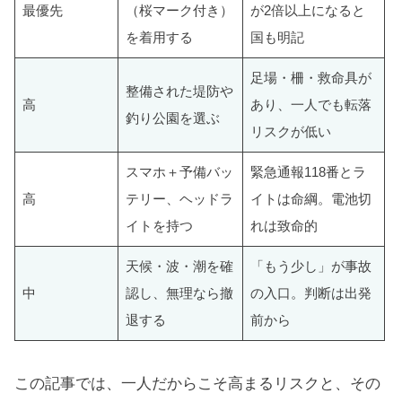
最優先
（桜マーク付き）
が2倍以上になると
を着用する
国も明記
足場・柵・救命具が
整備された堤防や
高
あり、一人でも転落
釣り公園を選ぶ
リスクが低い
スマホ＋予備バッ
緊急通報118番とラ
高
テリー、ヘッドラ
イトは命綱。電池切
イトを持つ
れは致命的
天候・波・潮を確
「もう少し」が事故
中
認し、無理なら撤
の入口。判断は出発
退する
前から
この記事では、一人だからこそ高まるリスクと、その