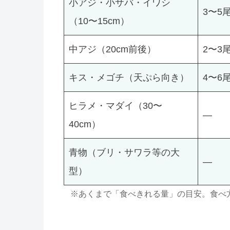
小アジ・小サバ・イワシ
3〜5
（10〜15cm）
中アジ（20cm前後）
2〜3
キス・メゴチ（天ぷら向き）
4〜6
ヒラメ・マダイ（30〜
―
40cm）
青物（ブリ・サワラ等の大
―
型）
※あくまで「食べきれる量」の目安。食べ