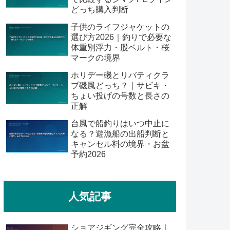
どっち購入判断
子供のライフジャケットの
選び方2026｜釣りで必要な
体重別浮力・股ベルト・桜
マークの境界
ホリデー磯とリバティクラ
ブ磯風どっち？｜サビキ・
ちょい投げの号数と長さの
正解
台風で船釣りはいつ中止に
なる？遊漁船の出船判断と
キャンセル料の境界・お盆
予約2026
人気記事
ショアジギング完全攻略｜