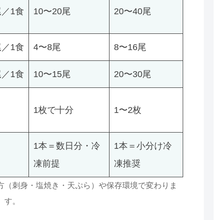
尾／1食
10〜20尾
20〜40尾
尾／1食
4〜8尾
8〜16尾
尾／1食
10〜15尾
20〜30尾
1枚で十分
1〜2枚
1本＝数日分・冷
1本＝小分け冷
凍前提
凍推奨
方（刺身・塩焼き・天ぷら）や保存環境で変わりま
す。