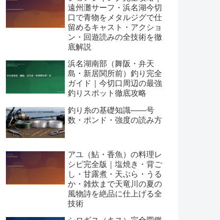
遠州灘サーフ・浜名湖今切
口で青物をメタルジグで仕
留めるキャスト・アクショ
ン・回遊読みの全技術を徹
底解説
浜名湖南部（舞阪・弁天
島・新居関所前）釣り完全
ガイド｜今切口周辺の最強
釣りスポット徹底攻略
釣り糸の基礎知識——号
数・ポンド・強度の読み方
アユ（鮎・香魚）の料理レ
シピ完全版｜塩焼き・背ご
し・甘露煮・天ぷら・うる
か・雑炊まで天竜川の夏の
風物詩を絶品に仕上げる全
技術