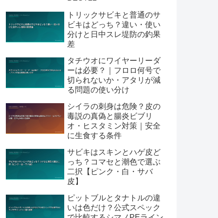
トリックサビキと普通のサ
ビキはどっち？違い・使い
分けと日中スレ堤防の釣果
差
タチウオにワイヤーリーダ
ーは必要？｜フロロ何号で
切られないか・アタリが減
る問題の使い分け
シイラの刺身は危険？皮の
毒説の真偽と腸炎ビブリ
オ・ヒスタミン対策｜安全
に生食する条件
サビキはスキンとハゲ皮ど
っち？コマセと潮色で選ぶ
二択【ピンク・白・サバ
皮】
ピットブルとタナトルの違
いは色だけ？公式スペック
で比較するシマノPEライン