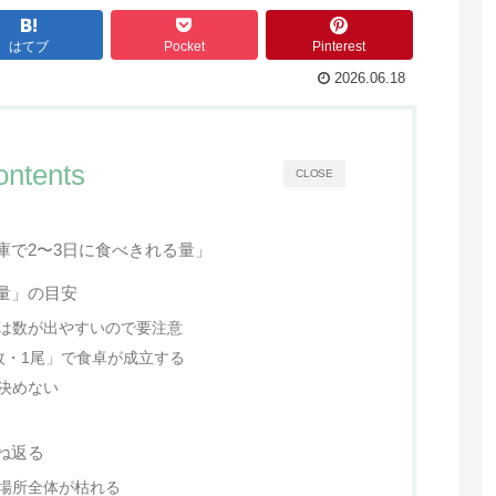
はてブ
Pocket
Pinterest
2026.06.18
ontents
CLOSE
庫で2〜3日に食べきれる量」
量」の目安
は数が出やすいので要注意
枚・1尾」で食卓が成立する
決めない
ね返る
場所全体が枯れる