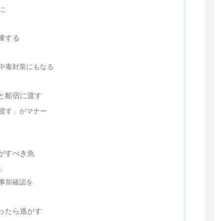
に
凍する
中毒対策にもなる
と船宿に渡す
渡す」がマナー
がすべき魚
」
事前確認を
ったら逃がす