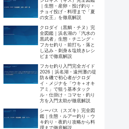
シロギス（キス）完全図鑑
｜生態・産卵・投げ釣り・
チョイ投げ・料理まで「夏
の女王」を徹底解説
クロダイ（黒鯛・チヌ）完
全図鑑｜浜名湖の「汽水の
黒武者」生態・チニング・
フカセ釣り・前打ち・落と
し込み・刺身＆塩焼きレシ
ピまで徹底解説
フカセ釣り入門完全ガイド
2026｜浜名湖・遠州灘の堤
防＆磯で初心者がクロダ
イ・メジナを「ウキ＋オキ
アミ」で狙う基本タック
ル・仕掛け・コマセ・釣り
方を入門太助が徹底解説
シーバス（スズキ）完全図
鑑｜生態・ルアー釣り・ウ
キ釣り・夜釣り攻略から料
理まで徹底解説