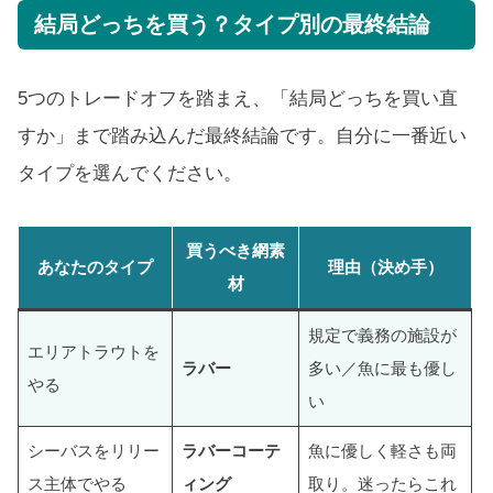
結局どっちを買う？タイプ別の最終結論
5つのトレードオフを踏まえ、「結局どっちを買い直
すか」まで踏み込んだ最終結論です。自分に一番近い
タイプを選んでください。
買うべき網素
あなたのタイプ
理由（決め手）
材
規定で義務の施設が
エリアトラウトを
ラバー
多い／魚に最も優し
やる
い
シーバスをリリー
ラバーコーテ
魚に優しく軽さも両
ス主体でやる
ィング
取り。迷ったらこれ