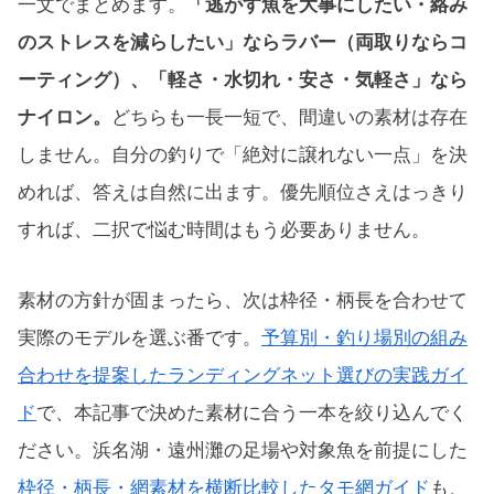
一文でまとめます。
「逃がす魚を大事にしたい・絡み
のストレスを減らしたい」ならラバー（両取りならコ
ーティング）、「軽さ・水切れ・安さ・気軽さ」なら
ナイロン。
どちらも一長一短で、間違いの素材は存在
しません。自分の釣りで「絶対に譲れない一点」を決
めれば、答えは自然に出ます。優先順位さえはっきり
すれば、二択で悩む時間はもう必要ありません。
素材の方針が固まったら、次は枠径・柄長を合わせて
実際のモデルを選ぶ番です。
予算別・釣り場別の組み
合わせを提案したランディングネット選びの実践ガイ
ド
で、本記事で決めた素材に合う一本を絞り込んでく
ださい。浜名湖・遠州灘の足場や対象魚を前提にした
枠径・柄長・網素材を横断比較したタモ網ガイド
も、