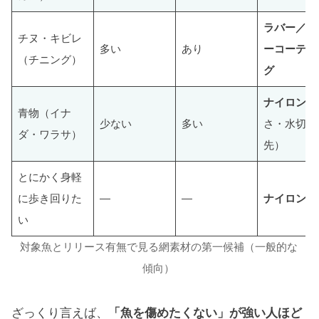
ラバー／ラ
チヌ・キビレ
多い
あり
ーコーティ
（チニング）
グ
ナイロン
（
青物（イナ
少ない
多い
さ・水切れ
ダ・ワラサ）
先）
とにかく身軽
に歩き回りた
—
—
ナイロン
い
対象魚とリリース有無で見る網素材の第一候補（一般的な
傾向）
ざっくり言えば、
「魚を傷めたくない」が強い人ほど