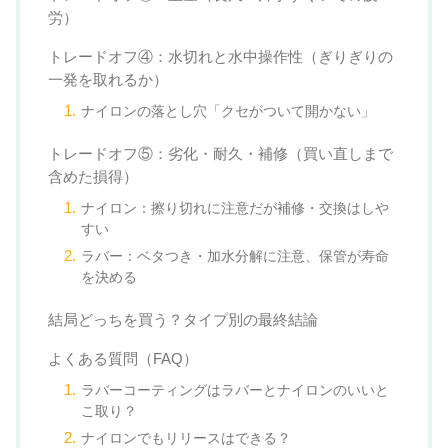
労）
トレードオフ④：水切れと水中操作性（ぎりぎりの
一発を取れるか）
ナイロンの落とし穴「クセがついて開かない」
トレードオフ⑤：劣化・耐久・補修（買い直しまで
含めた損得）
ナイロン：擦り切れに注意だが補修・交換はしや
すい
ラバー：ベタつき・加水分解に注意、保管が寿命
を決める
結局どっちを買う？タイプ別の最終結論
よくある質問（FAQ）
ラバーコーティングはラバーとナイロンのいいと
こ取り？
ナイロンでもリリースはできる？