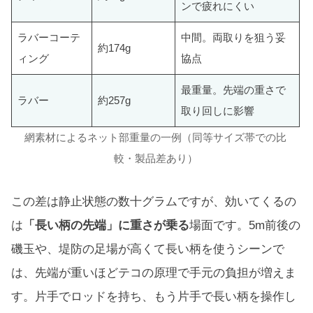
ンで疲れにくい
ラバーコーテ
中間。両取りを狙う妥
約174g
ィング
協点
最重量。先端の重さで
ラバー
約257g
取り回しに影響
網素材によるネット部重量の一例（同等サイズ帯での比
較・製品差あり）
この差は静止状態の数十グラムですが、効いてくるの
は
「長い柄の先端」に重さが乗る
場面です。5m前後の
磯玉や、堤防の足場が高くて長い柄を使うシーンで
は、先端が重いほどテコの原理で手元の負担が増えま
す。片手でロッドを持ち、もう片手で長い柄を操作し