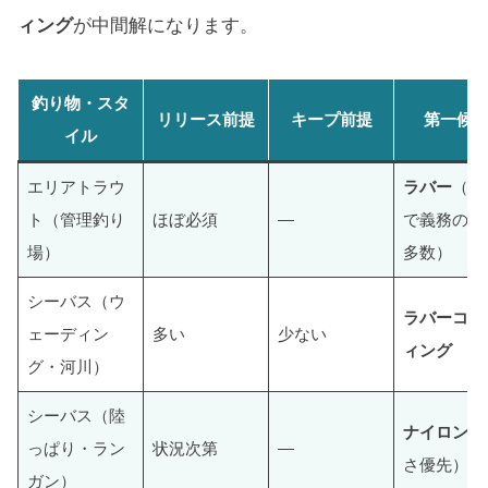
ィング
が中間解になります。
釣り物・スタ
リリース前提
キープ前提
第一候
イル
エリアトラウ
ラバー
（規
ト（管理釣り
ほぼ必須
—
で義務の場
場）
多数）
シーバス（ウ
ラバーコー
ェーディン
多い
少ない
ィング
グ・河川）
シーバス（陸
ナイロン
（
っぱり・ラン
状況次第
—
さ優先）
ガン）