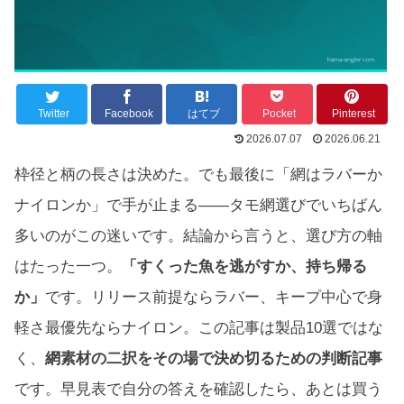
Twitter
Facebook
はてブ
Pocket
Pinterest
2026.07.07
2026.06.21
枠径と柄の長さは決めた。でも最後に「網はラバーか
ナイロンか」で手が止まる——タモ網選びでいちばん
多いのがこの迷いです。結論から言うと、選び方の軸
はたった一つ。
「すくった魚を逃がすか、持ち帰る
か」
です。リリース前提ならラバー、キープ中心で身
軽さ最優先ならナイロン。この記事は製品10選ではな
く、
網素材の二択をその場で決め切るための判断記事
です。早見表で自分の答えを確認したら、あとは買う