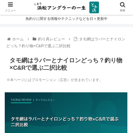
メニュー
検索
魚釣りに関する情報やテクニックなどを日々更新中
ホーム
釣り具レビュー
タモ網はラバーとナイロン
どっち？釣り物×C&Rで選ぶ二択比較
タモ網はラバーとナイロンどっち？釣り物
×C&Rで選ぶ二択比較
※本ページにはプロモーション（広告）が含まれています。