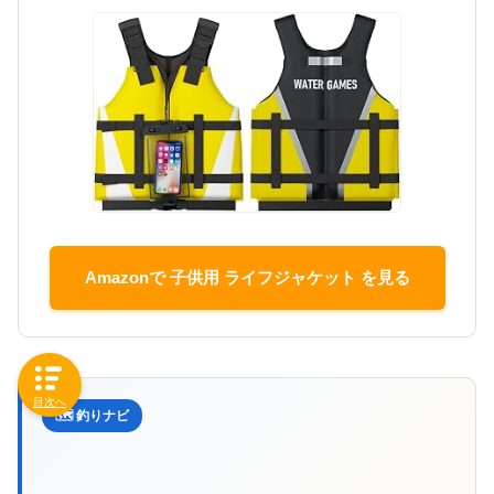
Amazonで 子供用 ライフジャケット を見る
目次へ
🗺️ 釣りナビ