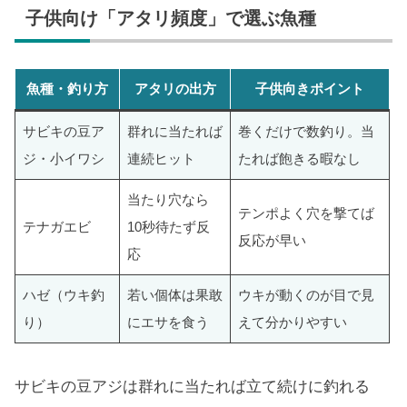
子供向け「アタリ頻度」で選ぶ魚種
魚種・釣り方
アタリの出方
子供向きポイント
サビキの豆ア
群れに当たれば
巻くだけで数釣り。当
ジ・小イワシ
連続ヒット
たれば飽きる暇なし
当たり穴なら
テンポよく穴を撃てば
テナガエビ
10秒待たず反
反応が早い
応
ハゼ（ウキ釣
若い個体は果敢
ウキが動くのが目で見
り）
にエサを食う
えて分かりやすい
サビキの豆アジは群れに当たれば立て続けに釣れる