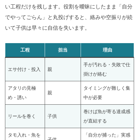
い工程だけを残します。役割を曖昧にしたまま「自分
でやってごらん」と丸投げすると、絡みや空振りが続
いて子供は早々に自信を失います。
工程
担当
理由
手が汚れる・失敗で仕
エサ付け・投入
親
掛けが絡む
アタリの見極
タイミングが難しく集
親
め・誘い
中が必要
巻けば魚が寄る達成感
リールを巻く
子供
が直結する
タモ入れ・魚を
「自分が捕った」実感
子供