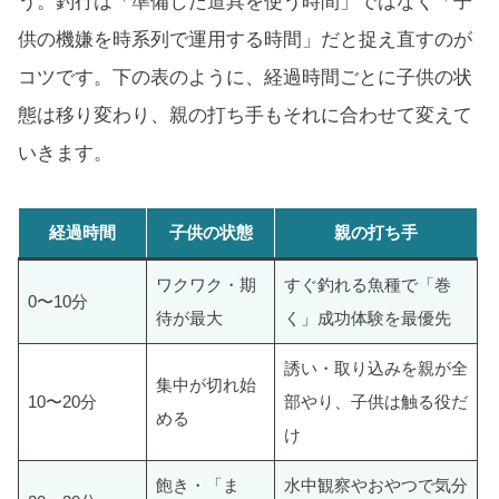
う。釣行は「準備した道具を使う時間」ではなく「子
供の機嫌を時系列で運用する時間」だと捉え直すのが
コツです。下の表のように、経過時間ごとに子供の状
態は移り変わり、親の打ち手もそれに合わせて変えて
いきます。
経過時間
子供の状態
親の打ち手
ワクワク・期
すぐ釣れる魚種で「巻
0〜10分
待が最大
く」成功体験を最優先
誘い・取り込みを親が全
集中が切れ始
10〜20分
部やり、子供は触る役だ
める
け
飽き・「ま
水中観察やおやつで気分