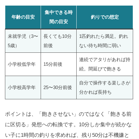
集中できる時
年齢の目安
釣りでの想定
間の目安
未就学児（3〜
長くても10分
1匹釣れたら満足。釣れ
5歳）
前後
ない待ち時間に弱い
連続でアタリがあれば持
小学校低学年
15分前後
続。間延びで飽きる
自分で操作する楽しさが
小学校高学年
25〜30分前後
分かれば長持ち
ポイントは、「飽きさせない」のではなく「飽きる前
に区切る」発想への転換です。10分しか集中が続かな
い子に1時間の釣りを求めれば、残り50分は不機嫌と