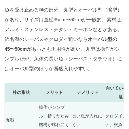
魚を受け止める枠の部分。丸型とオーバル型（涙型）
があり、サイズは直径35cm〜60cmが一般的。素材は
アルミ・ステンレス・チタン・カーボンなどがある。
浜名湖のシーバスやクロダイ狙いなら
オーバル型の
45〜50cm
がもっとも汎用性が高い。丸型は操作がシ
ンプルだが、魚体の長い魚（シーバス・タチウオ）に
はオーバル型のほうが断然入れやすい。
向いている
枠の形状
メリット
デメリット
魚
操作がシンプ
ル、折りたたみ
長い魚が入れに
クロダイ、
丸型
機構が壊れにく
くい
ナ、根魚