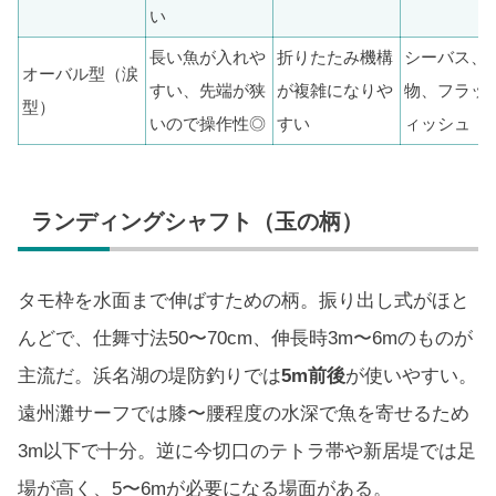
い
長い魚が入れや
折りたたみ機構
シーバス、
オーバル型（涙
すい、先端が狭
が複雑になりや
物、フラッ
型）
いので操作性◎
すい
ィッシュ
ランディングシャフト（玉の柄）
タモ枠を水面まで伸ばすための柄。振り出し式がほと
んどで、仕舞寸法50〜70cm、伸長時3m〜6mのものが
主流だ。浜名湖の堤防釣りでは
5m前後
が使いやすい。
遠州灘サーフでは膝〜腰程度の水深で魚を寄せるため
3m以下で十分。逆に今切口のテトラ帯や新居堤では足
場が高く、5〜6mが必要になる場面がある。