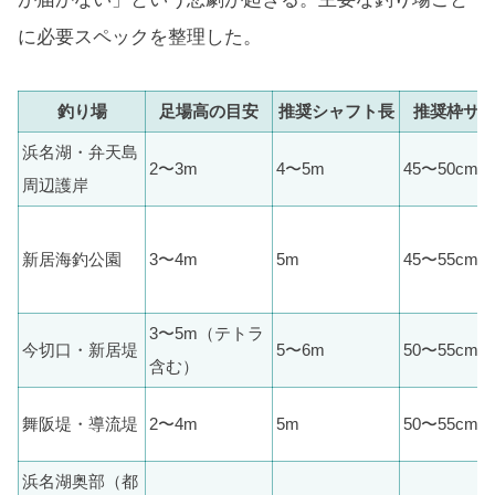
に必要スペックを整理した。
釣り場
足場高の目安
推奨シャフト長
推奨枠サ
浜名湖・弁天島
2〜3m
4〜5m
45〜50cm
周辺護岸
新居海釣公園
3〜4m
5m
45〜55cm
3〜5m（テトラ
今切口・新居堤
5〜6m
50〜55cm
含む）
舞阪堤・導流堤
2〜4m
5m
50〜55cm
浜名湖奥部（都