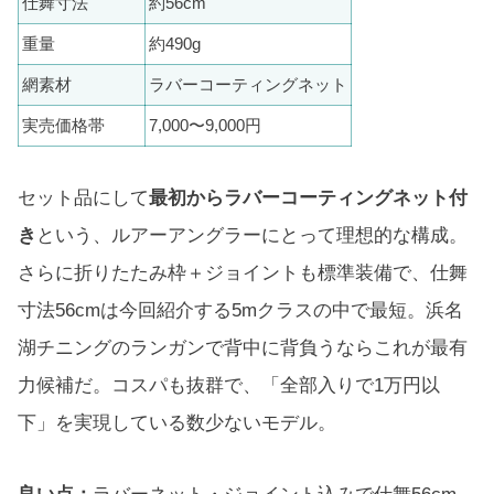
仕舞寸法
約56cm
重量
約490g
網素材
ラバーコーティングネット
実売価格帯
7,000〜9,000円
セット品にして
最初からラバーコーティングネット付
き
という、ルアーアングラーにとって理想的な構成。
さらに折りたたみ枠＋ジョイントも標準装備で、仕舞
寸法56cmは今回紹介する5mクラスの中で最短。浜名
湖チニングのランガンで背中に背負うならこれが最有
力候補だ。コスパも抜群で、「全部入りで1万円以
下」を実現している数少ないモデル。