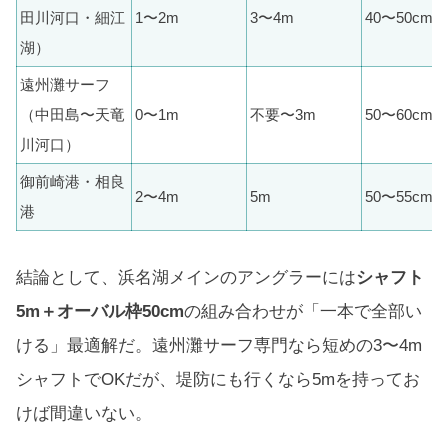
田川河口・細江
1〜2m
3〜4m
40〜50cm
湖）
遠州灘サーフ
（中田島〜天竜
0〜1m
不要〜3m
50〜60cm
川河口）
御前崎港・相良
2〜4m
5m
50〜55cm
港
結論として、浜名湖メインのアングラーには
シャフト
5m＋オーバル枠50cm
の組み合わせが「一本で全部い
ける」最適解だ。遠州灘サーフ専門なら短めの3〜4m
シャフトでOKだが、堤防にも行くなら5mを持ってお
けば間違いない。