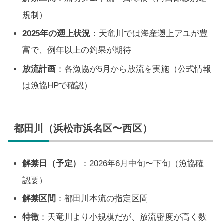
規制）
2025年の遡上状況
：天竜川では海産遡上アユが豊
富で、例年以上の釣果が期待
放流計画
：各漁協が5月から放流を実施（公式情報
は漁協HPで確認）
都田川（浜松市浜名区〜西区）
解禁日（予定）
：2026年6月中旬〜下旬（漁協確
認要）
解禁区間
：都田川本流の指定区間
特徴
：天竜川より小規模だが、放流密度が高く数