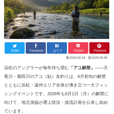
Twitter
Facebook
はてブ
Pocket
Pinterest
2026.06.19
2026.05.08
浜松のアングラーが毎年待ち望む
「アユ解禁」
——天
竜川・都田川のアユ（鮎）友釣りは、6月初旬の解禁
とともに浜松・遠州エリア全体が沸き立つ一大フィッ
シングイベントです。2026年も6月1日（月）の解禁に
向けて、地元漁協が遡上状況・放流計画を公表し始め
ています。