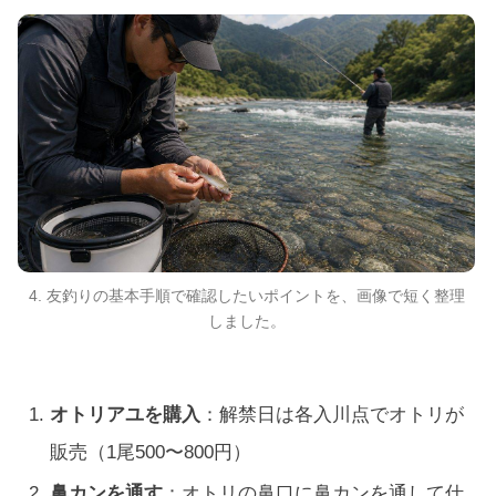
4. 友釣りの基本手順で確認したいポイントを、画像で短く整理
しました。
オトリアユを購入
：解禁日は各入川点でオトリが
販売（1尾500〜800円）
鼻カンを通す
：オトリの鼻口に鼻カンを通して仕