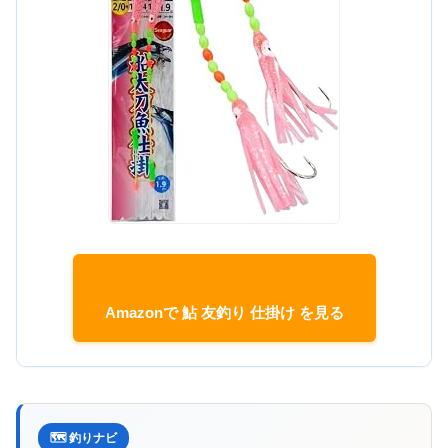
Amazonで 鮎 友釣り 仕掛け を見る
🗺️ 釣りナビ