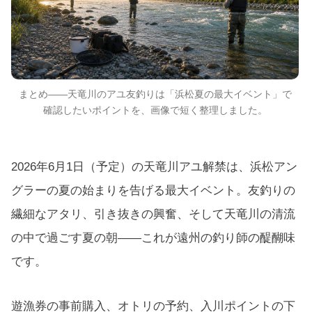
まとめ——天竜川のアユ友釣りは「浜松夏の最大イベント」で
確認したいポイントを、画像で短く整理しました。
2026年6月1日（予定）の天竜川アユ解禁は、浜松アン
グラーの夏の始まりを告げる最大イベント。友釣りの
繊細なアタリ、引き抜きの興奮、そして天竜川の清流
の中で過ごす夏の朝——これが遠州の釣り師の醍醐味
です。
遊漁券の事前購入、オトリの予約、入川ポイントの下