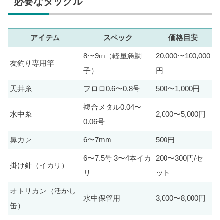
必要なタックル
アイテム
スペック
価格目安
8〜9m（軽量急調
20,000〜100,000
友釣り専用竿
子）
円
天井糸
フロロ0.6〜0.8号
500〜1,000円
複合メタル0.04〜
水中糸
2,000〜5,000円
0.06号
鼻カン
6〜7mm
500円
6〜7.5号 3〜4本イカ
200〜300円/セ
掛け針（イカリ）
リ
ット
オトリカン（活かし
水中保管用
3,000〜8,000円
缶）