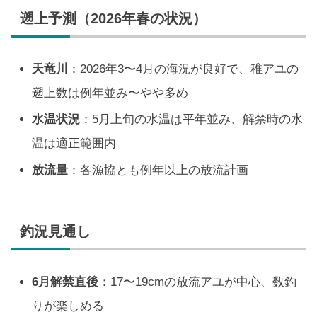
遡上予測（2026年春の状況）
天竜川
：2026年3〜4月の海況が良好で、稚アユの
遡上数は例年並み〜やや多め
水温状況
：5月上旬の水温は平年並み、解禁時の水
温は適正範囲内
放流量
：各漁協とも例年以上の放流計画
釣況見通し
6月解禁直後
：17〜19cmの放流アユが中心、数釣
りが楽しめる