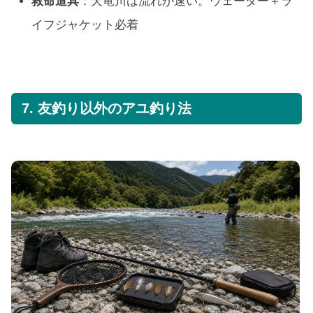
救命道具
：天竜川は流れが速い。ウェーダー＋ラ
イフジャケット必着
7. 友釣り以外のアユ釣り法