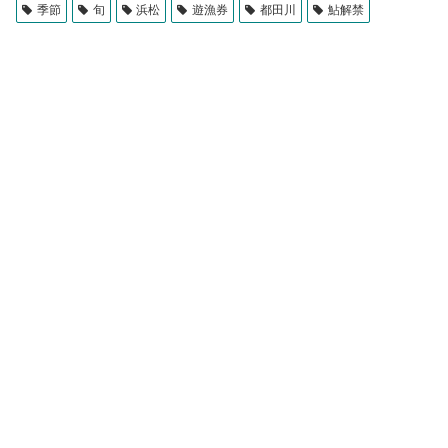
季節
旬
浜松
遊漁券
都田川
鮎解禁