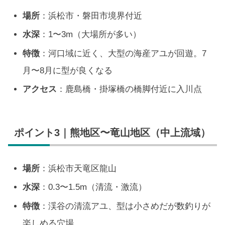
場所
：浜松市・磐田市境界付近
水深
：1〜3m（大場所が多い）
特徴
：河口域に近く、大型の海産アユが回遊。7
月〜8月に型が良くなる
アクセス
：鹿島橋・掛塚橋の橋脚付近に入川点
ポイント3｜熊地区〜竜山地区（中上流域）
場所
：浜松市天竜区龍山
水深
：0.3〜1.5m（清流・激流）
特徴
：渓谷の清流アユ、型は小さめだが数釣りが
楽しめる穴場