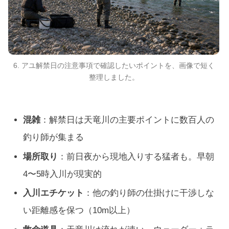
6. アユ解禁日の注意事項で確認したいポイントを、画像で短く
整理しました。
混雑
：解禁日は天竜川の主要ポイントに数百人の
釣り師が集まる
場所取り
：前日夜から現地入りする猛者も。早朝
4〜5時入川が現実的
入川エチケット
：他の釣り師の仕掛けに干渉しな
い距離感を保つ（10m以上）