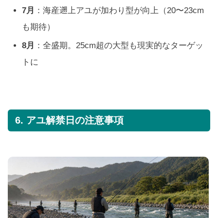
7月
：海産遡上アユが加わり型が向上（20〜23cm
も期待）
8月
：全盛期。25cm超の大型も現実的なターゲッ
トに
6. アユ解禁日の注意事項