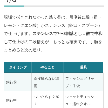
げる
現場で拭ききれなかった残り香は、帰宅後に酸（酢・
レモン・クエン酸）かステンレス（蛇口・スプーン）
で仕上げます。
ステンレスで7〜8割落とし→酸で中和
して仕上げ
の二段構えが、もっとも確実です。手順を
まとめると次の通り。
タイミング
やること
道具
直接触らない準
フィッシュグリッ
釣行前
備
プ・手袋
ついたらすぐ拭
ウェットティッシ
釣行中
く
ュ・濡れタオル