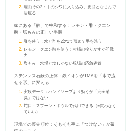
理由その2：手のシワに入り込み、皮脂となじんで
居座る
家にある「酸」で中和する：レモン・酢・クエン
酸・塩もみの正しい手順
酢を使う：水と酢を2対1で薄めて手を洗う
レモン・クエン酸を使う：柑橘の搾りかすが即戦
力
塩もみ：水場と塩しかない現場の応急処置
ステンレス石鹸の正体：鉄イオンがTMAを「水で流
せる形」に変える
実験データ：ハンドソープより効くが「完全消
臭」ではない
蛇口・スプーン・ボウルで代用できる（=買わなく
ていい）
現場での優先順位：そもそも手に「つけない」が最
強のコスパ