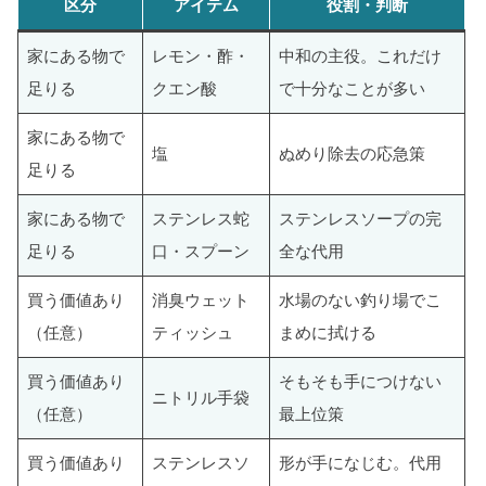
区分
アイテム
役割・判断
家にある物で
レモン・酢・
中和の主役。これだけ
足りる
クエン酸
で十分なことが多い
家にある物で
塩
ぬめり除去の応急策
足りる
家にある物で
ステンレス蛇
ステンレスソープの完
足りる
口・スプーン
全な代用
買う価値あり
消臭ウェット
水場のない釣り場でこ
（任意）
ティッシュ
まめに拭ける
買う価値あり
そもそも手につけない
ニトリル手袋
（任意）
最上位策
買う価値あり
ステンレスソ
形が手になじむ。代用