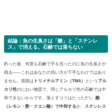
結論：魚の生臭さは「酸」と「ステンレ
ス」で消える。石鹸では落ちない
釣った後、何度も石鹸で手を洗ったのに魚の生臭さが
残る——これはあなたの洗い方が下手なわけではあり
ません。原因は
トリメチルアミン（TMA）
という
アル
カリ性
のにおい物質で、同じアルカリ性の石鹸では中
和できないからです。落とすコツはたった2つ。
酸
（レモン・酢・クエン酸）で中和する
か、
ステンレス