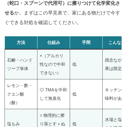
（蛇口・スプーンで代用可）に擦りつけて化学変化さ
せる
か。まずはこの早見表で、家にある物だけで今す
ぐできる対処を確認してください。
方法
仕組み
手間
こんな人
×（アルカリ
石鹸・ハンド
残念ながら
性なので中和
低
ソープ単体
果は限定的
できない）
レモン・酢・
◎ TMAを中和
キッチンに
クエン酸
低
して無臭化
味料がある
（酸）
○ 物理的に擦
水場と塩だ
塩もみ
り落とす＋ぬ
低