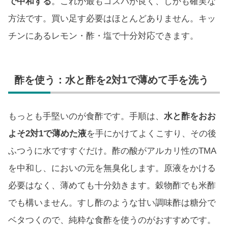
で中和する
。これが最もコスパが良く、しかも確実な
方法です。買い足す必要はほとんどありません。キッ
チンにあるレモン・酢・塩で十分対応できます。
酢を使う：水と酢を2対1で薄めて手を洗う
もっとも手堅いのが食酢です。手順は、
水と酢をおお
よそ2対1で薄めた液
を手にかけてよくこすり、その後
ふつうに水ですすぐだけ。酢の酸がアルカリ性のTMA
を中和し、においの元を無臭化します。原液をかける
必要はなく、薄めても十分効きます。穀物酢でも米酢
でも構いません。すし酢のような甘い調味酢は糖分で
ベタつくので、純粋な食酢を使うのがおすすめです。