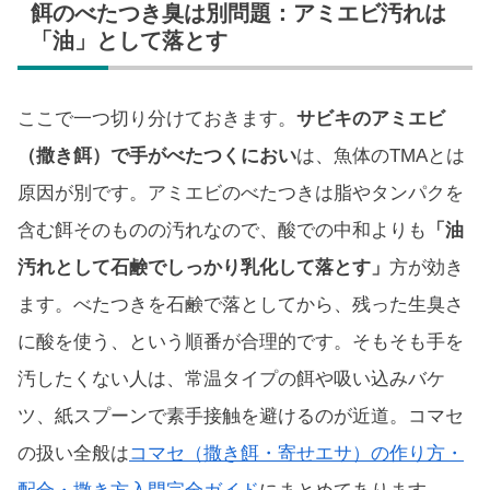
餌のべたつき臭は別問題：アミエビ汚れは
「油」として落とす
ここで一つ切り分けておきます。
サビキのアミエビ
（撒き餌）で手がべたつくにおい
は、魚体のTMAとは
原因が別です。アミエビのべたつきは脂やタンパクを
含む餌そのものの汚れなので、酸での中和よりも
「油
汚れとして石鹸でしっかり乳化して落とす」
方が効き
ます。べたつきを石鹸で落としてから、残った生臭さ
に酸を使う、という順番が合理的です。そもそも手を
汚したくない人は、常温タイプの餌や吸い込みバケ
ツ、紙スプーンで素手接触を避けるのが近道。コマセ
の扱い全般は
コマセ（撒き餌・寄せエサ）の作り方・