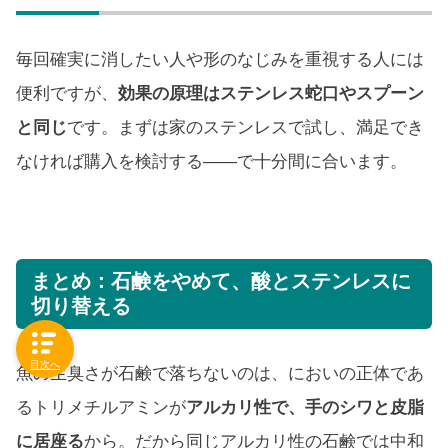
毎回確実に消したい人や形のなじみを重視する人には
便利ですが、
効果の原理はステンレス蛇口やスプーン
と同じ
です。まずは家のステンレスで試し、満足でき
なければ購入を検討する——で十分間に合います。
まとめ：石鹸をやめて、酸とステンレスに
切り替える
目次へ
魚の生臭さが石鹸で落ちないのは、においの正体であ
るトリメチルアミンが
アルカリ性で、手のシワと皮脂
に居座る
から。だから同じアルカリ性の石鹸では中和