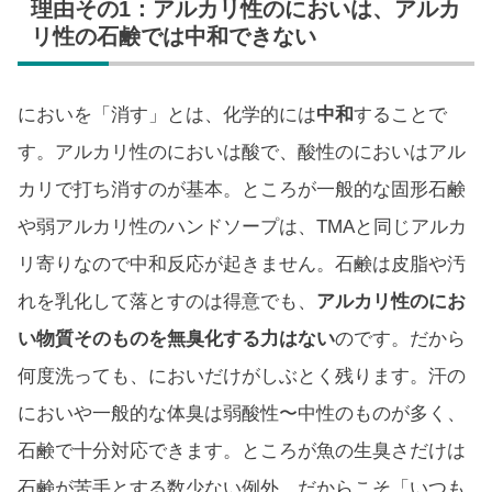
理由その1：アルカリ性のにおいは、アルカ
リ性の石鹸では中和できない
においを「消す」とは、化学的には
中和
することで
す。アルカリ性のにおいは酸で、酸性のにおいはアル
カリで打ち消すのが基本。ところが一般的な固形石鹸
や弱アルカリ性のハンドソープは、TMAと同じアルカ
リ寄りなので中和反応が起きません。石鹸は皮脂や汚
れを乳化して落とすのは得意でも、
アルカリ性のにお
い物質そのものを無臭化する力はない
のです。だから
何度洗っても、においだけがしぶとく残ります。汗の
においや一般的な体臭は弱酸性〜中性のものが多く、
石鹸で十分対応できます。ところが魚の生臭さだけは
石鹸が苦手とする数少ない例外。だからこそ「いつも