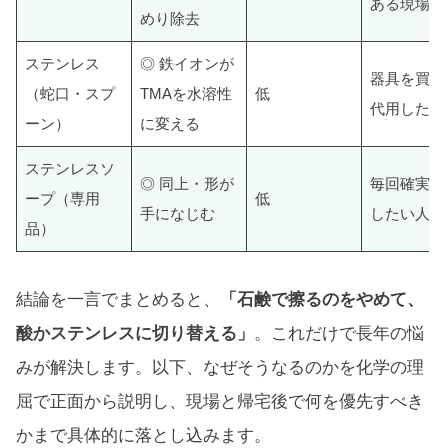
ある現場
めり除去
ステンレス
◎ 鉄イオンが
器具を買わ
（蛇口・スプ
TMAを水溶性
低
代用したい
ーン）
に変える
ステンレスソ
◎ 同上・形が
毎回確実に
ープ（専用
低
手になじむ
したい人
品）
結論を一言でまとめると、
「石鹸で擦るのをやめて、
酸かステンレスに切り替える」
。これだけで長年の悩
みが解決します。以下、なぜそうなるのかを化学の理
屈で正面から説明し、現場と帰宅後で何を優先すべき
かまで具体的に落とし込みます。