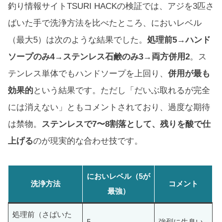
釣り情報サイトTSURI HACKの検証では、アジを3匹さ
ばいた手で洗浄方法を比べたところ、においレベル
（最大5）は次のような結果でした。
処理前5→ハンド
ソープのみ4→ステンレス石鹸のみ3→両方併用2
。ス
テンレス単体でもハンドソープを上回り、
併用が最も
効果的
という結果です。ただし「だいぶ取れるが完全
には消えない」ともコメントされており、過度な期待
は禁物。
ステンレスで7〜8割落として、残りを酸で仕
上げる
のが現実的な合わせ技です。
においレベル（5が
洗浄方法
コメント
最強）
処理前（さばいた
5
強烈に生臭い