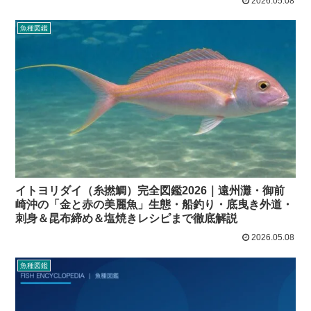
2026.05.08
魚種図鑑
イトヨリダイ（糸撚鯛）完全図鑑2026｜遠州灘・御前
崎沖の「金と赤の美麗魚」生態・船釣り・底曳き外道・
刺身＆昆布締め＆塩焼きレシピまで徹底解説
2026.05.08
魚種図鑑