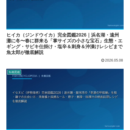
ヒイカ（ジンドウイカ）完全図鑑2026｜浜名湖・遠州
灘に冬〜春に群来る「掌サイズの小さな宝石」生態・エ
ギング・サビキ仕掛け・塩辛＆刺身＆沖漬けレシピまで
魚太郎が徹底解説
2026.05.08
魚種図鑑