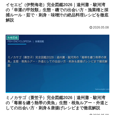
イセエビ（伊勢海老）完全図鑑2026｜遠州灘・駿河湾
の「幸運の甲殻類」生態・磯での出会い方・漁業権と採
捕ルール・茹で・刺身・味噌汁の絶品料理レシピを徹底
解説
2026.05.08
魚種図鑑
ミノカサゴ（蓑笠子）完全図鑑2026｜遠州灘・駿河湾
の「毒棘を纏う熱帯の美魚」生態・根魚ルアー・外道と
しての出会い方・刺身＆唐揚げレシピまで徹底解説