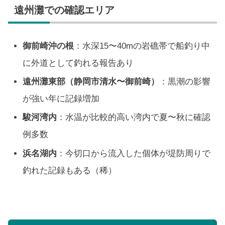
遠州灘での確認エリア
御前崎沖の根
：水深15〜40mの岩礁帯で船釣り中
に外道として釣れる報告あり
遠州灘東部（静岡市清水〜御前崎）
：黒潮の影響
が強い年に記録増加
駿河湾内
：水温が比較的高い湾内で夏〜秋に確認
例多数
浜名湖内
：今切口から流入した個体が堤防周りで
釣れた記録もある（稀）