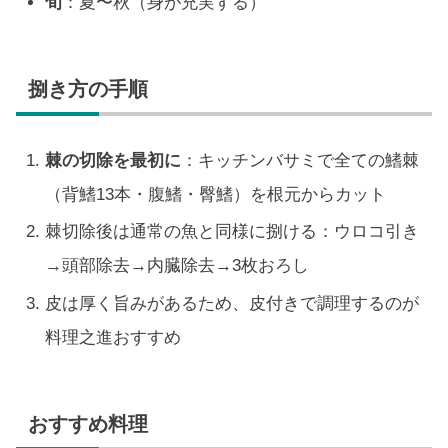
旬
：夏〜秋（身が充実する）
捌き方の手順
棘の切除を最初に
：キッチンバサミで全ての鰭棘
（背鰭13本・腹鰭・臀鰭）を根元からカット
棘切除後は通常の魚と同様に捌ける：ウロコ引き
→頭部除去→内臓除去→3枚おろし
皮は厚く旨みがあるため、皮付きで調理するのが
料理之進おすすめ
おすすめ料理