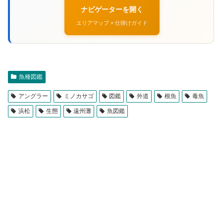
ナビゲーターを開く
エリアマップ × 仕掛けガイド
魚種図鑑
アングラー
ミノカサゴ
図鑑
外道
根魚
毒魚
浜松
生態
遠州灘
魚図鑑