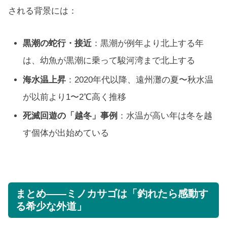
される背景には：
黒潮の蛇行・接近
：黒潮が例年より北上する年
は、幼魚が黒潮に乗って駿河湾まで北上する
海水温上昇
：2020年代以降、遠州灘の夏〜秋水温
が以前より1〜2℃高く推移
死滅回遊の「越冬」事例
：水温が高い年は冬を越
す個体が出始めている
まとめ——ミノカサゴは「釣れたら感動す
る希少な外道」