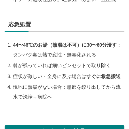
応急処置
44〜46℃のお湯（熱湯は不可）に30〜60分浸す
：
タンパク毒は熱で変性・無毒化される
棘が残っていれば細いピンセットで取り除く
症状が激しい・全身に及ぶ場合は
すぐに救急搬送
現地に熱湯がない場合：患部を絞り出してから流
水で洗浄→病院へ