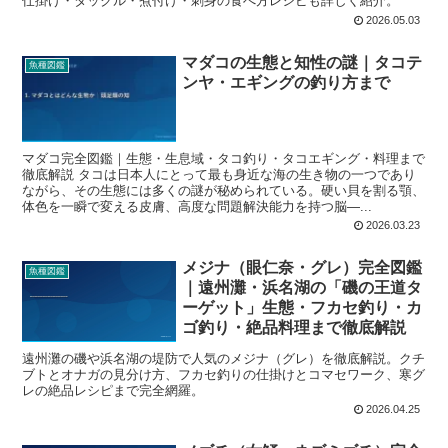
仕掛け・タックル・煮付け・刺身の食べ方レシピも詳しく紹介。
2026.05.03
マダコの生態と知性の謎｜タコテ
魚種図鑑
ンヤ・エギングの釣り方まで
マダコ完全図鑑｜生態・生息域・タコ釣り・タコエギング・料理まで
徹底解説 タコは日本人にとって最も身近な海の生き物の一つであり
ながら、その生態には多くの謎が秘められている。硬い貝を割る顎、
体色を一瞬で変える皮膚、高度な問題解決能力を持つ脳—...
2026.03.23
メジナ（眼仁奈・グレ）完全図鑑
魚種図鑑
｜遠州灘・浜名湖の「磯の王道タ
ーゲット」生態・フカセ釣り・カ
ゴ釣り・絶品料理まで徹底解説
遠州灘の磯や浜名湖の堤防で人気のメジナ（グレ）を徹底解説。クチ
ブトとオナガの見分け方、フカセ釣りの仕掛けとコマセワーク、寒グ
レの絶品レシピまで完全網羅。
2026.04.25