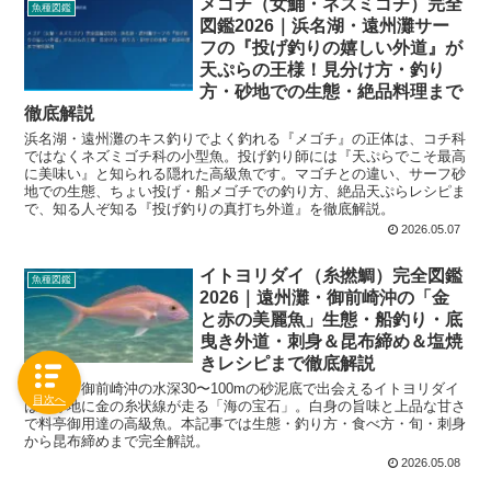
メゴチ（女鯒・ネズミゴチ）完全
魚種図鑑
図鑑2026｜浜名湖・遠州灘サー
フの『投げ釣りの嬉しい外道』が
天ぷらの王様！見分け方・釣り
方・砂地での生態・絶品料理まで
徹底解説
浜名湖・遠州灘のキス釣りでよく釣れる『メゴチ』の正体は、コチ科
ではなくネズミゴチ科の小型魚。投げ釣り師には『天ぷらでこそ最高
に美味い』と知られる隠れた高級魚です。マゴチとの違い、サーフ砂
地での生態、ちょい投げ・船メゴチでの釣り方、絶品天ぷらレシピま
で、知る人ぞ知る『投げ釣りの真打ち外道』を徹底解説。
2026.05.07
イトヨリダイ（糸撚鯛）完全図鑑
魚種図鑑
2026｜遠州灘・御前崎沖の「金
と赤の美麗魚」生態・船釣り・底
曳き外道・刺身＆昆布締め＆塩焼
きレシピまで徹底解説
遠州灘・御前崎沖の水深30〜100mの砂泥底で出会えるイトヨリダイ
目次へ
は、赤地に金の糸状線が走る「海の宝石」。白身の旨味と上品な甘さ
で料亭御用達の高級魚。本記事では生態・釣り方・食べ方・旬・刺身
から昆布締めまで完全解説。
2026.05.08