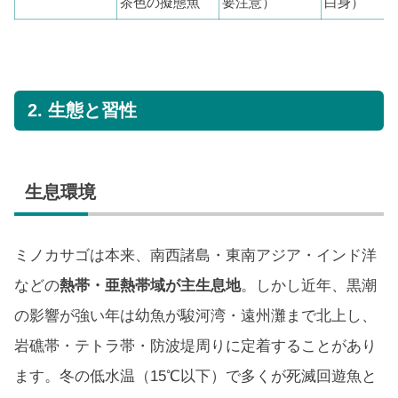
茶色の擬態魚
要注意）
白身）
2. 生態と習性
生息環境
ミノカサゴは本来、南西諸島・東南アジア・インド洋
などの
熱帯・亜熱帯域が主生息地
。しかし近年、黒潮
の影響が強い年は幼魚が駿河湾・遠州灘まで北上し、
岩礁帯・テトラ帯・防波堤周りに定着することがあり
ます。冬の低水温（15℃以下）で多くが死滅回遊魚と