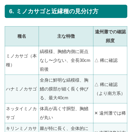
6. ミノカサゴと近縁種の見分け方
遠州灘での確認
種名
主な特徴
頻度
縞模様、胸鰭内側に斑点
ミノカサゴ（本
なし〜少ない、全長30cm
△ 稀に確認
種）
前後
全身に鮮明な縞模様、胸
△ 稀に確認
ハナミノカサゴ
鰭の膜部が細く長く伸び
（より南方系）
る、最大40cm
ネッタイミノカ
体高が高く寸胴型、胸鰭
✕ 遠州灘では稀
サゴ
が丸い
キリンミノカサ
棘が特に長く、全体的に