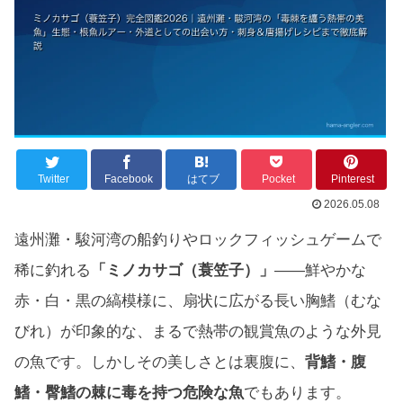
Twitter
Facebook
はてブ
Pocket
Pinterest
2026.05.08
遠州灘・駿河湾の船釣りやロックフィッシュゲームで
稀に釣れる
「ミノカサゴ（蓑笠子）」
——鮮やかな
赤・白・黒の縞模様に、扇状に広がる長い胸鰭（むな
びれ）が印象的な、まるで熱帯の観賞魚のような外見
の魚です。しかしその美しさとは裏腹に、
背鰭・腹
鰭・臀鰭の棘に毒を持つ危険な魚
でもあります。