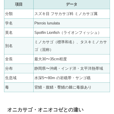
項目
データ
分類
スズキ目 フサカサゴ科 ミノカサゴ属
学名
Pterois lunulata
英名
Spotfin Lionfish（ライオンフィッシュ）
ミノカサゴ（標準和名）、タスキミノカサ
別名
ゴ（混称）
全長
最大30〜35cm程度
分布
静岡県〜沖縄・インド洋・太平洋熱帯域
生息域
水深5〜80m の岩礁帯・サンゴ礁
毒
背鰭・腹鰭・臀鰭の棘に毒腺あり
オニカサゴ・オニオコゼとの違い