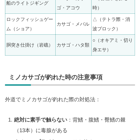
船のライトジギング
ゴ・アコウ
時）
ロックフィッシュゲー
△（テトラ際・消
カサゴ・メバル
ム（ショア）
波ブロック）
○（オキアミ・切り
胴突き仕掛け（岩礁）
カサゴ・ハタ類
身エサ）
ミノカサゴが釣れた時の注意事項
外道でミノカサゴが釣れた際の対処法：
絶対に素手で触らない
：背鰭・腹鰭・臀鰭の棘
（13本）に毒腺がある