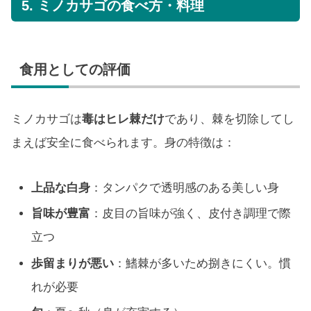
5. ミノカサゴの食べ方・料理
食用としての評価
ミノカサゴは
毒はヒレ棘だけ
であり、棘を切除してし
まえば安全に食べられます。身の特徴は：
上品な白身
：タンパクで透明感のある美しい身
旨味が豊富
：皮目の旨味が強く、皮付き調理で際
立つ
歩留まりが悪い
：鰭棘が多いため捌きにくい。慣
れが必要