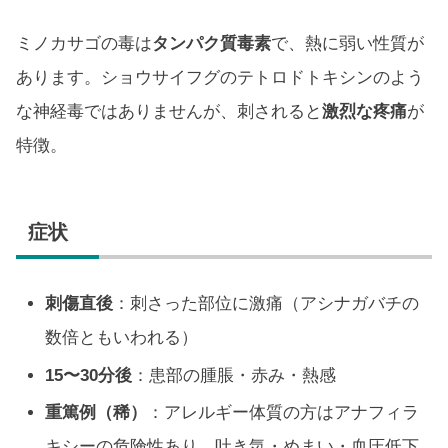
ミノカサゴの毒は
タンパク質毒素
で、熱に弱い性質が
あります。ショウサイフグのテトロドトキシンのよう
な神経毒ではありませんが、刺されると
激烈な疼痛
が
特徴。
症状
刺傷直後
：刺さった部位に激痛（アシナガバチの
数倍ともいわれる）
15〜30分後
：患部の腫脹・赤み・熱感
重篤例（稀）
：アレルギー体質の方はアナフィラ
キシーの危険性あり。吐き気・めまい・血圧低下