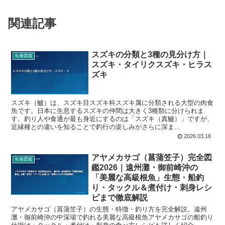
関連記事
スズキの分類と3種の見分け方｜
魚種図鑑
スズキ・タイリクスズキ・ヒラス
ズキ
スズキ（鱸）は、スズキ目スズキ科スズキ属に分類される大型の肉食
魚です。日本に生息するスズキの仲間は大きく3種類に分けられま
す。釣り人や食通が最も身近にするのは「スズキ（真鱸）」ですが、
近縁種との違いを知ることで釣行の楽しみがさらに深ま...
2026.03.18
アヤメカサゴ（菖蒲笠子）完全図
魚種図鑑
鑑2026｜遠州灘・御前崎沖の
「美麗な高級根魚」生態・船釣
り・タックル＆煮付け・刺身レシ
ピまで徹底解説
アヤメカサゴ（菖蒲笠子）の生態・特徴・釣り方を完全解説。遠州
灘・御前崎沖の中深場で釣れる美麗な高級根魚アヤメカサゴの船釣り