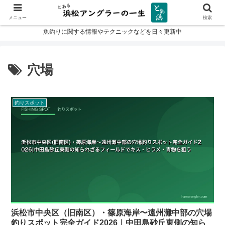
メニュー
検索
魚釣りに関する情報やテクニックなどを日々更新中
穴場
釣りスポット
浜松市中央区（旧南区）・篠原海岸〜遠州灘中部の穴場
釣りスポット完全ガイド2026｜中田島砂丘東側の知ら