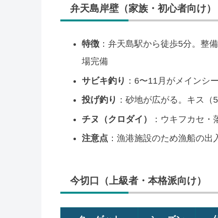
弁天島岸壁（家族・初心者向け）
特徴
：弁天島駅から徒歩5分。整
場完備
サビキ釣り
：6〜11月がメインシ
投げ釣り
：砂地が広がる。キス（5
チヌ（クロダイ）
：ウキフカセ・
注意点
：漁港施設のため漁船の出
今切口（上級者・本格派向け）