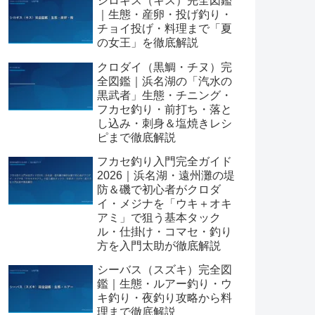
シロギス（キス）完全図鑑
｜生態・産卵・投げ釣り・
チョイ投げ・料理まで「夏
の女王」を徹底解説
クロダイ（黒鯛・チヌ）完
全図鑑｜浜名湖の「汽水の
黒武者」生態・チニング・
フカセ釣り・前打ち・落と
し込み・刺身＆塩焼きレシ
ピまで徹底解説
フカセ釣り入門完全ガイド
2026｜浜名湖・遠州灘の堤
防＆磯で初心者がクロダ
イ・メジナを「ウキ＋オキ
アミ」で狙う基本タック
ル・仕掛け・コマセ・釣り
方を入門太助が徹底解説
シーバス（スズキ）完全図
鑑｜生態・ルアー釣り・ウ
キ釣り・夜釣り攻略から料
理まで徹底解説