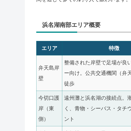
浜名湖南部エリア概要
エリア
特徴
整備された岸壁で足場が良
弁天島岸
ー向け。公共交通機関（弁
壁
徒歩
今切口護
遠州灘と浜名湖の接続点。
岸（東
く、青物・シーバス・タチ
側）
ント