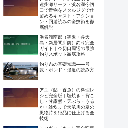
遠州灘サーフ・浜名湖今切
口で青物をメタルジグで仕
留めるキャスト・アクショ
ン・回遊読みの全技術を徹
底解説
浜名湖南部（舞阪・弁天
島・新居関所前）釣り完全
ガイド｜今切口周辺の最強
釣りスポット徹底攻略
釣り糸の基礎知識——号
数・ポンド・強度の読み方
アユ（鮎・香魚）の料理レ
シピ完全版｜塩焼き・背ご
し・甘露煮・天ぷら・うる
か・雑炊まで天竜川の夏の
風物詩を絶品に仕上げる全
技術