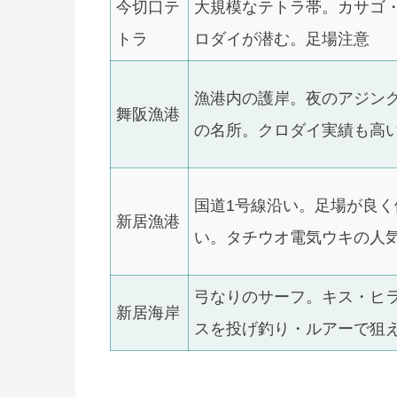
今切口テ
大規模なテトラ帯。カサゴ
トラ
ロダイが潜む。足場注意
漁港内の護岸。夜のアジン
舞阪漁港
の名所。クロダイ実績も高
国道1号線沿い。足場が良く
新居漁港
い。タチウオ電気ウキの人
弓なりのサーフ。キス・ヒ
新居海岸
スを投げ釣り・ルアーで狙