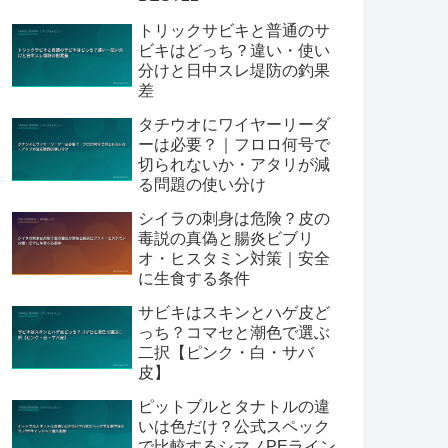
トリックサビキと普通のサ
ビキはどっち？違い・使い
分けと日中スレ堤防の釣果
差
タチウオにワイヤーリーダ
ーは必要？｜フロロ何号で
切られないか・アタリが減
る問題の使い分け
シイラの刺身は危険？皮の
毒説の真偽と腸炎ビブリ
オ・ヒスタミン対策｜安全
に生食する条件
サビキはスキンとハゲ皮ど
っち？コマセと潮色で選ぶ
二択【ピンク・白・サバ
皮】
ピットブルとタナトルの違
いは色だけ？公式スペック
で比較するシマノPEライン