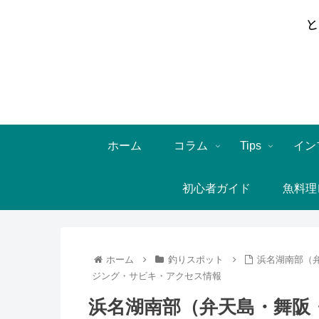
ホーム
コラム
Tips
イン
初心者ガイド
魚料理
ホーム
釣りスポット
浜名湖南部（
ジング・サビキ・アクセス情報
浜名湖南部（弁天島・舞阪