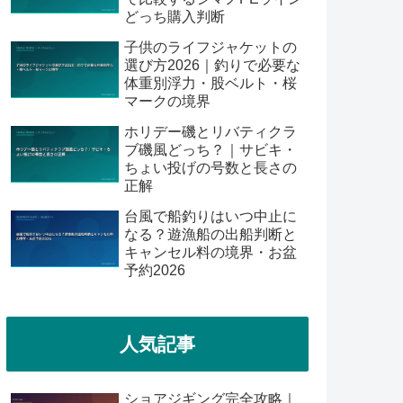
どっち購入判断
子供のライフジャケットの
選び方2026｜釣りで必要な
体重別浮力・股ベルト・桜
マークの境界
ホリデー磯とリバティクラ
ブ磯風どっち？｜サビキ・
ちょい投げの号数と長さの
正解
台風で船釣りはいつ中止に
なる？遊漁船の出船判断と
キャンセル料の境界・お盆
予約2026
人気記事
ショアジギング完全攻略｜