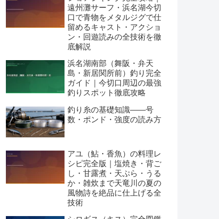
遠州灘サーフ・浜名湖今切
口で青物をメタルジグで仕
留めるキャスト・アクショ
ン・回遊読みの全技術を徹
底解説
浜名湖南部（舞阪・弁天
島・新居関所前）釣り完全
ガイド｜今切口周辺の最強
釣りスポット徹底攻略
釣り糸の基礎知識——号
数・ポンド・強度の読み方
アユ（鮎・香魚）の料理レ
シピ完全版｜塩焼き・背ご
し・甘露煮・天ぷら・うる
か・雑炊まで天竜川の夏の
風物詩を絶品に仕上げる全
技術