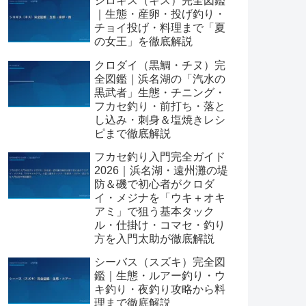
シロギス（キス）完全図鑑
｜生態・産卵・投げ釣り・
チョイ投げ・料理まで「夏
の女王」を徹底解説
クロダイ（黒鯛・チヌ）完
全図鑑｜浜名湖の「汽水の
黒武者」生態・チニング・
フカセ釣り・前打ち・落と
し込み・刺身＆塩焼きレシ
ピまで徹底解説
フカセ釣り入門完全ガイド
2026｜浜名湖・遠州灘の堤
防＆磯で初心者がクロダ
イ・メジナを「ウキ＋オキ
アミ」で狙う基本タック
ル・仕掛け・コマセ・釣り
方を入門太助が徹底解説
シーバス（スズキ）完全図
鑑｜生態・ルアー釣り・ウ
キ釣り・夜釣り攻略から料
理まで徹底解説