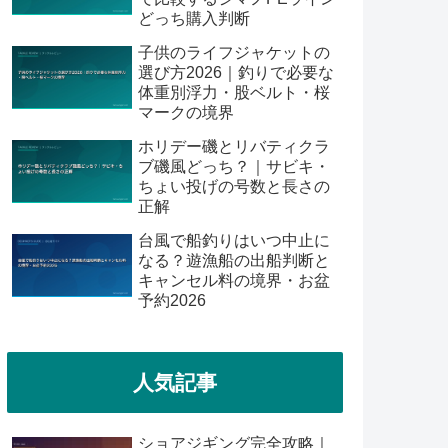
どっち購入判断
子供のライフジャケットの
選び方2026｜釣りで必要な
体重別浮力・股ベルト・桜
マークの境界
ホリデー磯とリバティクラ
ブ磯風どっち？｜サビキ・
ちょい投げの号数と長さの
正解
台風で船釣りはいつ中止に
なる？遊漁船の出船判断と
キャンセル料の境界・お盆
予約2026
人気記事
ショアジギング完全攻略｜