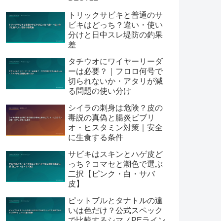
トリックサビキと普通のサ
ビキはどっち？違い・使い
分けと日中スレ堤防の釣果
差
タチウオにワイヤーリーダ
ーは必要？｜フロロ何号で
切られないか・アタリが減
る問題の使い分け
シイラの刺身は危険？皮の
毒説の真偽と腸炎ビブリ
オ・ヒスタミン対策｜安全
に生食する条件
サビキはスキンとハゲ皮ど
っち？コマセと潮色で選ぶ
二択【ピンク・白・サバ
皮】
ピットブルとタナトルの違
いは色だけ？公式スペック
で比較するシマノPEライン