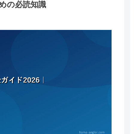
めの必読知識
。