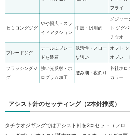
フライ
メジャーク
やや幅広・スラ
セミロングジグ
中層・汎用的
ト ジグパラ
イドアクション
チウオ
テールにブレー
低活性・スロー
オフト タチ
ブレードジグ
ドを装着
な誘い
オブレード
フラッシングジ
強い光反射・ホ
各社ホログ
澄み潮・夜釣り
グ
ログラム加工
カラー
アシスト針のセッティング（2本針推奨）
タチウオジギングではアシスト針を2本セット（フロ