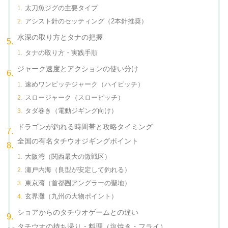
太刀魚ジグの主要タイプ
アシスト針のセッティング（2本針推奨）
水深の取り方とタナの把握
タナの取り方・実践手順
ジャーク速度とアクションの使い分け
速めワンピッチジャーク（ハイピッチ）
スロージャーク（スローピッチ）
タダ巻き（電動ジギング向け）
ドラゴンが釣れる時間帯と攻略タイミング
全国の有名タチウオジギングポイント
大阪湾（関西最大の激戦区）
瀬戸内海（良型が安定して釣れる）
東京湾（首都圏アングラーの聖地）
玄界灘（九州の大物ポイント）
ショアからのタチウオゲームとの違い
タチウオの持ち帰り・料理（塩焼き・フライ）