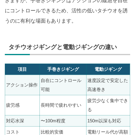
きますが、手巻きジギングはアクションの緩急を自在
にコントロールできるため、活性の低いタチウオを誘
うのに有利な場面もあります。
タチウオジギングと電動ジギングの違い
項目
手巻きジギング
電動ジギング
自在にコントロール
速度設定で安定した
アクション操作
可能
高速巻き
疲労少なく集中でき
疲労感
長時間で疲れやすい
る
対応水深
〜100m程度
150m以深も対応
コスト
比較的安価
電動リール代が高額