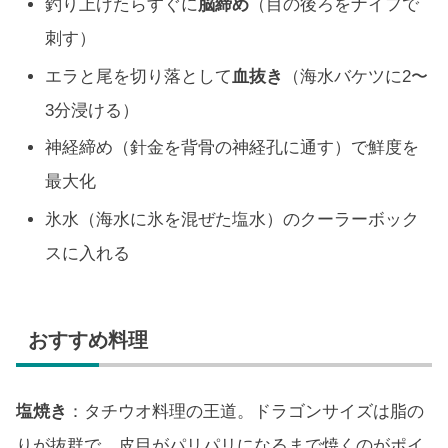
釣り上げたらすぐに
脳締め
（目の後ろをナイフで
刺す）
エラと尾を切り落として
血抜き
（海水バケツに2〜
3分浸ける）
神経締め（針金を背骨の神経孔に通す）で鮮度を
最大化
氷水（海水に氷を混ぜた塩水）のクーラーボック
スに入れる
おすすめ料理
塩焼き
：タチウオ料理の王道。ドラゴンサイズは脂の
りが抜群で、皮目がパリパリになるまで焼くのがポイ