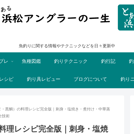
魚釣りに関する情報やテクニックなどを日々更新中
プレ
魚種図鑑
釣りテクニック
釣行記
釣
レシピ
釣り具レビュー
ブログについて
釣り
ヌ・黒鯛）の料理レシピ完全版｜刺身・塩焼き・煮付け・中華蒸
全技術
料理レシピ完全版｜刺身・塩焼