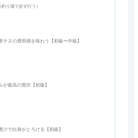
（釣り場で必ず行う）
寒チヌの透明感を味わう【初級〜中級】
ルが最高の贅沢【初級】
煮汁で白身がとろける【初級】