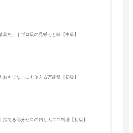
清蒸魚）｜プロ級の見栄えと味【中級】
もおもてなしにも使える万能飯【初級】
｜捨てる部分ゼロの釣り人エコ料理【初級】