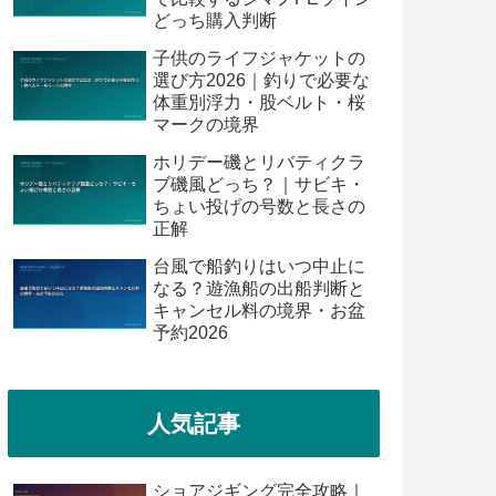
どっち購入判断
子供のライフジャケットの
選び方2026｜釣りで必要な
体重別浮力・股ベルト・桜
マークの境界
ホリデー磯とリバティクラ
ブ磯風どっち？｜サビキ・
ちょい投げの号数と長さの
正解
台風で船釣りはいつ中止に
なる？遊漁船の出船判断と
キャンセル料の境界・お盆
予約2026
人気記事
ショアジギング完全攻略｜