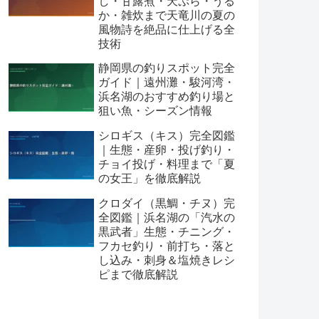
し・甘露煮・天ぷら・うる
か・雑炊まで天竜川の夏の
風物詩を絶品に仕上げる全
技術
静岡県の釣りスポット完全
ガイド｜遠州灘・駿河湾・
浜名湖のおすすめ釣り場と
狙い魚・シーズン情報
シロギス（キス）完全図鑑
｜生態・産卵・投げ釣り・
チョイ投げ・料理まで「夏
の女王」を徹底解説
クロダイ（黒鯛・チヌ）完
全図鑑｜浜名湖の「汽水の
黒武者」生態・チニング・
フカセ釣り・前打ち・落と
し込み・刺身＆塩焼きレシ
ピまで徹底解説