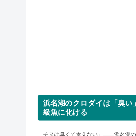
浜名湖のクロダイは「臭い
級魚に化ける
「チヌは臭くて食えない」——浜名湖の