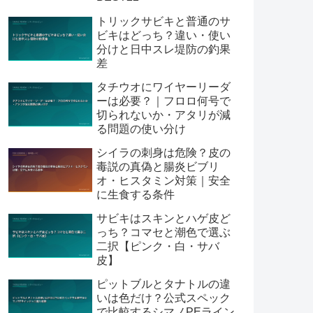
トリックサビキと普通のサ
ビキはどっち？違い・使い
分けと日中スレ堤防の釣果
差
タチウオにワイヤーリーダ
ーは必要？｜フロロ何号で
切られないか・アタリが減
る問題の使い分け
シイラの刺身は危険？皮の
毒説の真偽と腸炎ビブリ
オ・ヒスタミン対策｜安全
に生食する条件
サビキはスキンとハゲ皮ど
っち？コマセと潮色で選ぶ
二択【ピンク・白・サバ
皮】
ピットブルとタナトルの違
いは色だけ？公式スペック
で比較するシマノPEライン