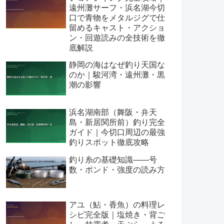
遠州灘サーフ・浜名湖今切
口で青物をメタルジグで仕
留めるキャスト・アクショ
ン・回遊読みの全技術を徹
底解説
静岡の海はなぜ釣り天国な
のか｜駿河湾・遠州灘・黒
潮の影響
浜名湖南部（舞阪・弁天
島・新居関所前）釣り完全
ガイド｜今切口周辺の最強
釣りスポット徹底攻略
釣り糸の基礎知識——号
数・ポンド・強度の読み方
アユ（鮎・香魚）の料理レ
シピ完全版｜塩焼き・背ご