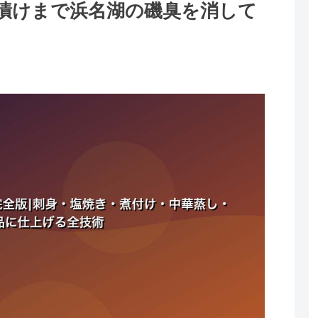
漬けまで浜名湖の磯臭を消して
。