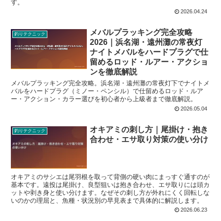
す。
2026.04.24
メバルプラッキング完全攻略
釣りテクニック
2026｜浜名湖・遠州灘の常夜灯
ナイトメバルをハードプラグで仕
留めるロッド・ルアー・アクショ
ンを徹底解説
メバルプラッキング完全攻略。浜名湖・遠州灘の常夜灯下でナイトメ
バルをハードプラグ（ミノー・ペンシル）で仕留めるロッド・ルア
ー・アクション・カラー選びを初心者から上級者まで徹底解説。
2026.05.04
オキアミの刺し方｜尾掛け・抱き
釣りテクニック
合わせ・エサ取り対策の使い分け
オキアミのサシエは尾羽根を取って背側の硬い肉にまっすぐ通すのが
基本です。遠投は尾掛け、良型狙いは抱き合わせ、エサ取りには頭カ
ットや剥き身と使い分けます。なぜその刺し方が外れにくく回転しな
いのかの理屈と、魚種・状況別の早見表まで具体的に解説します。
2026.06.23