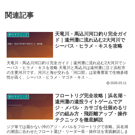
関連記事
天竜川・馬込川河口釣り完全ガイ
釣りテクニック
ド｜遠州灘に流れ込む2大河川で
シーバス・ヒラメ・キスを攻略
天竜川・馬込川河口釣り完全ガイド｜遠州灘に流れ込む2大河川でシ
ーバス・ヒラメ・キスを攻略 天竜川と馬込川は遠州灘に注ぐ浜松市
の主要河川です。河川と海が交わる「河口部」は栄養豊富で生物多様
性が高く、シーバス・ヒラメ・マゴチ・キス・...
2026.03.11
フロートリグ完全攻略｜浜名湖・
釣りテクニック
遠州灘の遠投ライトゲームでア
ジ・メバル・カサゴを仕留めるリ
グの組み方・飛距離アップ・操作
テクニックを徹底解説
ジグ単では届かない沖のアジ・メバルをフロートリグで攻略。浜名湖
の潮流に合わせたフロート選び・リーダー長・操作法を実践解説しま