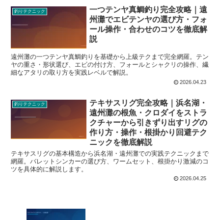
一つテンヤ真鯛釣り完全攻略｜遠
釣りテクニック
州灘でエビテンヤの選び方・フォ
ール操作・合わせのコツを徹底解
説
遠州灘の一つテンヤ真鯛釣りを基礎から上級テクまで完全網羅。テン
ヤの重さ・形状選び、エビの付け方、フォールとシャクリの操作、繊
細なアタリの取り方を実践レベルで解説。
2026.04.23
テキサスリグ完全攻略｜浜名湖・
釣りテクニック
遠州灘の根魚・クロダイをストラ
クチャーから引きずり出すリグの
作り方・操作・根掛かり回避テク
ニックを徹底解説
テキサスリグの基本構造から浜名湖・遠州灘での実践テクニックまで
網羅。バレットシンカーの選び方、ワームセット、根掛かり激減のコ
ツを具体的に解説します。
2026.04.25