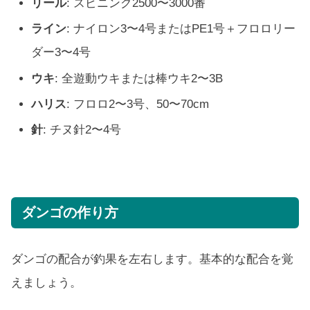
リール
: スピニング2500〜3000番
ライン
: ナイロン3〜4号またはPE1号＋フロロリー
ダー3〜4号
ウキ
: 全遊動ウキまたは棒ウキ2〜3B
ハリス
: フロロ2〜3号、50〜70cm
針
: チヌ針2〜4号
ダンゴの作り方
ダンゴの配合が釣果を左右します。基本的な配合を覚
えましょう。