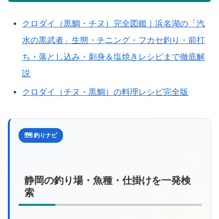
クロダイ（黒鯛・チヌ）完全図鑑｜浜名湖の「汽
水の黒武者」生態・チニング・フカセ釣り・前打
ち・落とし込み・刺身＆塩焼きレシピまで徹底解
説
クロダイ（チヌ・黒鯛）の料理レシピ完全版
🗺️ 釣りナビ
静岡の釣り場・魚種・仕掛けを一発検
索