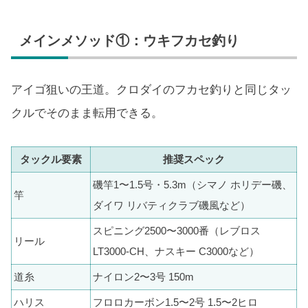
メインメソッド①：ウキフカセ釣り
アイゴ狙いの王道。クロダイのフカセ釣りと同じタッ
クルでそのまま転用できる。
タックル要素
推奨スペック
磯竿1〜1.5号・5.3m（シマノ ホリデー磯、
竿
ダイワ リバティクラブ磯風など）
スピニング2500〜3000番（レブロス
リール
LT3000-CH、ナスキー C3000など）
道糸
ナイロン2〜3号 150m
ハリス
フロロカーボン1.5〜2号 1.5〜2ヒロ