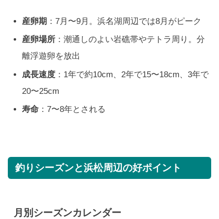
産卵期
：7月〜9月。浜名湖周辺では8月がピーク
産卵場所
：潮通しのよい岩礁帯やテトラ周り。分
離浮遊卵を放出
成長速度
：1年で約10cm、2年で15〜18cm、3年で
20〜25cm
寿命
：7〜8年とされる
釣りシーズンと浜松周辺の好ポイント
月別シーズンカレンダー