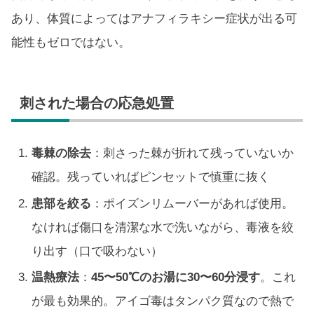
あり、体質によってはアナフィラキシー症状が出る可
能性もゼロではない。
刺された場合の応急処置
毒棘の除去
：刺さった棘が折れて残っていないか
確認。残っていればピンセットで慎重に抜く
患部を絞る
：ポイズンリムーバーがあれば使用。
なければ傷口を清潔な水で洗いながら、毒液を絞
り出す（口で吸わない）
温熱療法
：
45〜50℃のお湯に30〜60分浸す
。これ
が最も効果的。アイゴ毒はタンパク質なので熱で