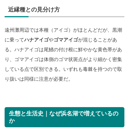
近縁種との見分け方
遠州灘周辺では本種（アイゴ）がほとんどだが、黒潮
に乗って
ハナアイゴ
や
ゴマアイゴ
が混じることがあ
る。ハナアイゴは尾鰭の付け根に鮮やかな黄色帯があ
り、ゴマアイゴは体側のゴマ状斑点がより細かく密集
している点で区別できる。いずれも毒棘を持つので取
り扱いは同様に注意が必要だ。
生態と生活史｜なぜ浜名湖で増えているの
か