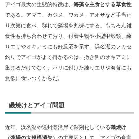
アイゴ最大の生態的特徴は、
海藻を主食とする草食性
である。アマモ、カジメ、ワカメ、アオサなど手当た
り次第に食べ、群れで藻場を丸裸にする。もちろん雑
食性も持ち合わせており、付着生物や小型甲殻類、練
りエサやオキアミにも好反応を示す。浜名湖のフカセ
釣りでアイゴがよく掛かるのは、撒き餌のオキアミに
集まるだけでなく、ハリに付けた練りエサや海苔にも
貪欲に食いつくからだ。
磯焼けとアイゴ問題
近年、浜名湖や遠州灘沿岸で深刻化している
磯焼け
（藻場の大規模消失）
の主要因として、アイゴの食害