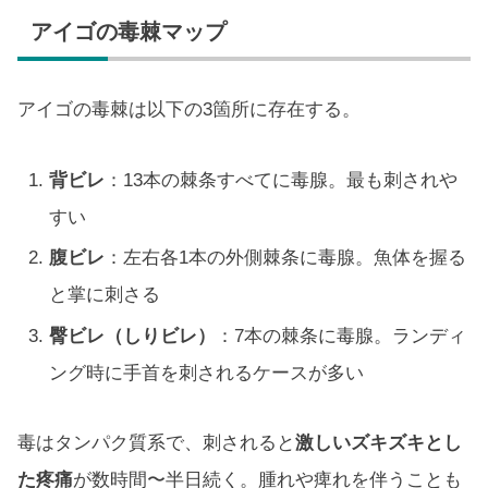
アイゴの毒棘マップ
アイゴの毒棘は以下の3箇所に存在する。
背ビレ
：13本の棘条すべてに毒腺。最も刺されや
すい
腹ビレ
：左右各1本の外側棘条に毒腺。魚体を握る
と掌に刺さる
臀ビレ（しりビレ）
：7本の棘条に毒腺。ランディ
ング時に手首を刺されるケースが多い
毒はタンパク質系で、刺されると
激しいズキズキとし
た疼痛
が数時間〜半日続く。腫れや痺れを伴うことも