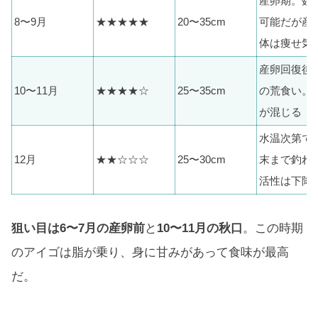
産卵期。数
8〜9月
★★★★★
20〜35cm
可能だが産
体は痩せ気
産卵回復後
10〜11月
★★★★☆
25〜35cm
の荒食い。
が混じる
水温次第で
12月
★★☆☆☆
25〜30cm
末まで釣れ
活性は下降
狙い目は6〜7月の産卵前
と
10〜11月の秋口
。この時期
のアイゴは脂が乗り、身に甘みがあって食味が最高
だ。