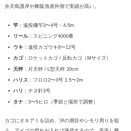
弁天島護岸や舞阪漁港外側で実績が高い。
竿
：遠投磯竿3〜4号・4.5m
リール
：スピニング4000番
ウキ
：遠投カゴウキ8〜12号
カゴ
：ロケットカゴ / 反転カゴ（Mサイズ）
天秤
：片天秤 / L型天秤 20cm
ハリス
：フロロ2〜3号 1.5〜2m
ハリ
：チヌ針3号
タナ
：3〜5ヒロ（季節と場所で調整）
カゴにオキアミを詰め、沖の潮目やシモリ周りを狙
う。アイゴの群れが入れば連発するので、手返し勝