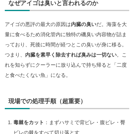
なぜアイゴは臭いと言われるのか
アイゴの悪評の最大の原因は
内臓の臭い
だ。海藻を大
量に食べるため消化管内に独特の磯臭い内容物が詰ま
っており、死後に時間が経つとこの臭いが身に移る。
つまり、
内臓を素早く除去すれば臭みは一切ない
。こ
れを知らずにクーラーに放り込んで持ち帰ると「二度
と食べたくない魚」になる。
現場での処理手順（超重要）
毒棘をカット
：まずハサミで背ビレ・腹ビレ・臀
ビレの棘をすべて切り落とす