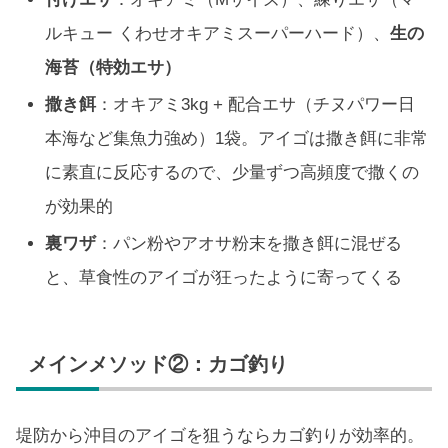
ルキュー くわせオキアミスーパーハード）、
生の
海苔（特効エサ）
撒き餌
：オキアミ3kg + 配合エサ（チヌパワー日
本海など集魚力強め）1袋。アイゴは撒き餌に非常
に素直に反応するので、少量ずつ高頻度で撒くの
が効果的
裏ワザ
：パン粉やアオサ粉末を撒き餌に混ぜる
と、草食性のアイゴが狂ったように寄ってくる
メインメソッド②：カゴ釣り
堤防から沖目のアイゴを狙うならカゴ釣りが効率的。