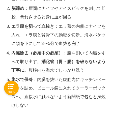
脳締め
：眉間にナイフやアイスピックを刺して即
殺。暴れさせると身に血が回る
エラ膜を切って血抜き
：エラ蓋の内側にナイフを
入れ、エラ膜と背骨下の動脈を切断。海水バケツ
に頭を下にして3〜5分で血抜き完了
内臓除去（必須中の必須）
：腹を割いて内臓をす
べて取り出す。
消化管（胃・腸）を破らないよう
丁寧に
。腹腔内を海水でしっかり洗う
氷水で保冷
：内臓を抜いた腹腔内にキッチンペー
パーを詰め、ビニール袋に入れてクーラーボック
目次へ
スへ。直接氷に触れないよう新聞紙で包むと身焼
けしない