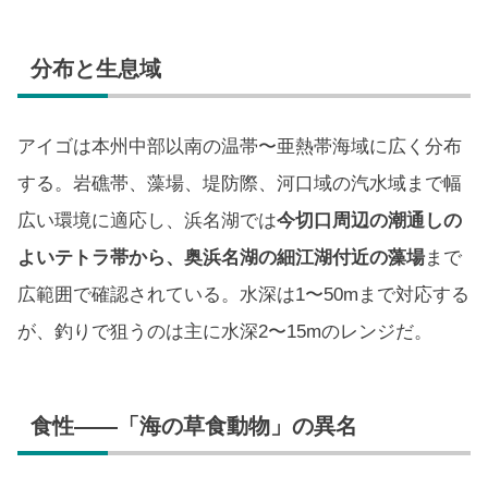
分布と生息域
アイゴは本州中部以南の温帯〜亜熱帯海域に広く分布
する。岩礁帯、藻場、堤防際、河口域の汽水域まで幅
広い環境に適応し、浜名湖では
今切口周辺の潮通しの
よいテトラ帯から、奥浜名湖の細江湖付近の藻場
まで
広範囲で確認されている。水深は1〜50mまで対応する
が、釣りで狙うのは主に水深2〜15mのレンジだ。
食性——「海の草食動物」の異名