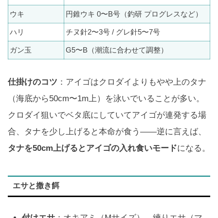
ウキ
円錐ウキ 0〜B号（釣研 プログレスなど）
ハリ
チヌ針2〜3号 / グレ針5〜7号
ガン玉
G5〜B（潮流に合わせて調整）
仕掛けのコツ
：アイゴはクロダイよりもやや上のタナ
（海底から50cm〜1m上）を泳いでいることが多い。
クロダイ狙いでベタ底にしていてアイゴが連発する場
合、タナを少し上げると本命が食う——逆に言えば、
タナを50cm上げるとアイゴの入れ食いモード
になる。
エサと撒き餌
付けエサ
：オキアミ（Mサイズ）、練りエサ（マ