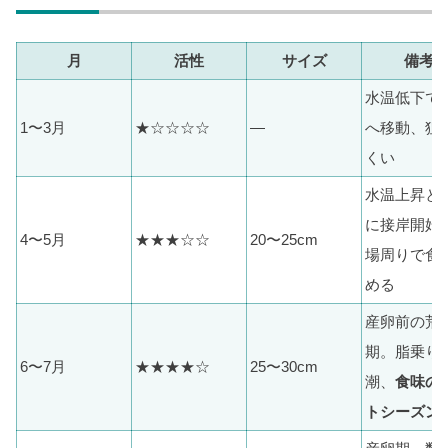
月
活性
サイズ
備考
水温低下で
1〜3月
★☆☆☆☆
—
へ移動、狙
くい
水温上昇と
に接岸開始
4〜5月
★★★☆☆
20〜25cm
場周りで食
める
産卵前の荒
期。脂乗り
6〜7月
★★★★☆
25〜30cm
潮、
食味の
トシーズン