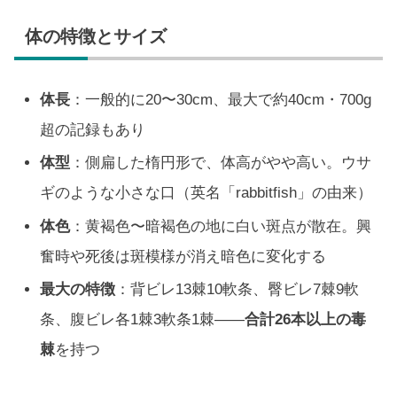
体の特徴とサイズ
体長
：一般的に20〜30cm、最大で約40cm・700g
超の記録もあり
体型
：側扁した楕円形で、体高がやや高い。ウサ
ギのような小さな口（英名「rabbitfish」の由来）
体色
：黄褐色〜暗褐色の地に白い斑点が散在。興
奮時や死後は斑模様が消え暗色に変化する
最大の特徴
：背ビレ13棘10軟条、臀ビレ7棘9軟
条、腹ビレ各1棘3軟条1棘——
合計26本以上の毒
棘
を持つ