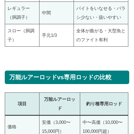
レギュラー
バイトをいなせる・バラ
中間
（胴調子）
シ少ない・扱いやすい
スロー（胴調
全体が曲がる・大型魚と
手元1/3
子）
のファイト有利
万能ルアーロッドvs専用ロッドの比較
万能ルアーロッ
項目
釣り種専用ロッド
ド
安価（3,000〜
中〜高価（10,000〜
価格
15,000円）
100,000円超）