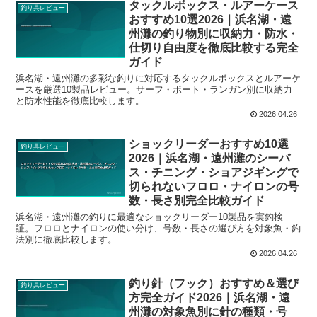
タックルボックス・ルアーケース
釣り具レビュー
おすすめ10選2026｜浜名湖・遠
州灘の釣り物別に収納力・防水・
仕切り自由度を徹底比較する完全
ガイド
浜名湖・遠州灘の多彩な釣りに対応するタックルボックスとルアーケ
ースを厳選10製品レビュー。サーフ・ボート・ランガン別に収納力
と防水性能を徹底比較します。
2026.04.26
ショックリーダーおすすめ10選
釣り具レビュー
2026｜浜名湖・遠州灘のシーバ
ス・チニング・ショアジギングで
切られないフロロ・ナイロンの号
数・長さ別完全比較ガイド
浜名湖・遠州灘の釣りに最適なショックリーダー10製品を実釣検
証。フロロとナイロンの使い分け、号数・長さの選び方を対象魚・釣
法別に徹底比較します。
2026.04.26
釣り針（フック）おすすめ＆選び
釣り具レビュー
方完全ガイド2026｜浜名湖・遠
州灘の対象魚別に針の種類・号