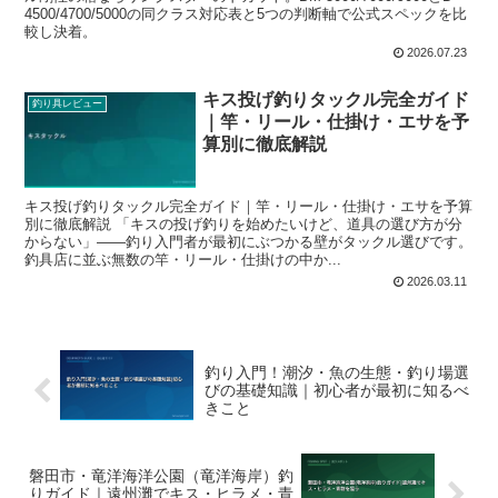
4500/4700/5000の同クラス対応表と5つの判断軸で公式スペックを比
較し決着。
2026.07.23
キス投げ釣りタックル完全ガイド
釣り具レビュー
｜竿・リール・仕掛け・エサを予
算別に徹底解説
キス投げ釣りタックル完全ガイド｜竿・リール・仕掛け・エサを予算
別に徹底解説 「キスの投げ釣りを始めたいけど、道具の選び方が分
からない」——釣り入門者が最初にぶつかる壁がタックル選びです。
釣具店に並ぶ無数の竿・リール・仕掛けの中か...
2026.03.11
釣り入門！潮汐・魚の生態・釣り場選
びの基礎知識｜初心者が最初に知るべ
きこと
磐田市・竜洋海洋公園（竜洋海岸）釣
りガイド｜遠州灘でキス・ヒラメ・青