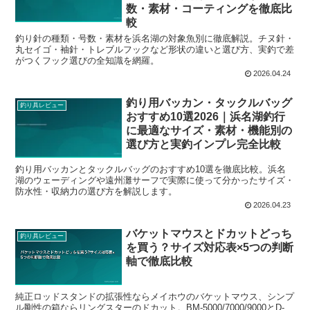
数・素材・コーティングを徹底比
較
釣り針の種類・号数・素材を浜名湖の対象魚別に徹底解説。チヌ針・
丸セイゴ・袖針・トレブルフックなど形状の違いと選び方、実釣で差
がつくフック選びの全知識を網羅。
2026.04.24
釣り用バッカン・タックルバッグ
釣り具レビュー
おすすめ10選2026｜浜名湖釣行
に最適なサイズ・素材・機能別の
選び方と実釣インプレ完全比較
釣り用バッカンとタックルバッグのおすすめ10選を徹底比較。浜名
湖のウェーディングや遠州灘サーフで実際に使って分かったサイズ・
防水性・収納力の選び方を解説します。
2026.04.23
バケットマウスとドカットどっち
釣り具レビュー
を買う？サイズ対応表×5つの判断
軸で徹底比較
純正ロッドスタンドの拡張性ならメイホウのバケットマウス、シンプ
ル剛性の箱ならリングスターのドカット。BM-5000/7000/9000とD-