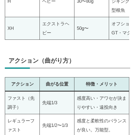
H
ヘビー
30〜80g
ジギング・
型根魚
エクストラヘ
オフショア
XH
50g〜
ビー
GT・マグ
アクション（曲がり方）
アクション
曲がる位置
特徴・メリット
ファスト（先
感度高い・アワセが決ま
先端1/3
調子）
りやすい・遠投向き
レギュラーフ
感度と柔軟性のバランス
先端1/2〜1/3
ァスト
が良い。万能型。