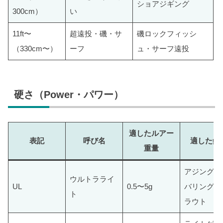
ショアジギング
300cm）
い
11ft〜
超遠投・磯・サ
磯ロックフィッシ
（330cm〜）
ーフ
ュ・サーフ遠投
硬さ（Power・パワー）
適したルアー
表記
呼び名
適した釣
重量
アジング・
ウルトラライ
UL
0.5〜5g
バリング・
ト
ラウト