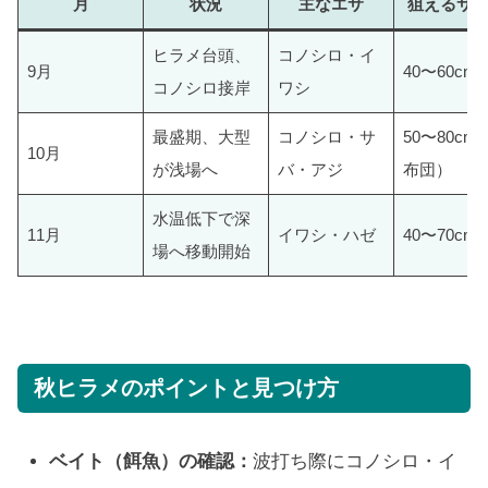
月
状況
主なエサ
狙えるサ
ヒラメ台頭、
コノシロ・イ
9月
40〜60cm
コノシロ接岸
ワシ
最盛期、大型
コノシロ・サ
50〜80cm
10月
が浅場へ
バ・アジ
布団）
水温低下で深
11月
イワシ・ハゼ
40〜70cm
場へ移動開始
秋ヒラメのポイントと見つけ方
ベイト（餌魚）の確認：
波打ち際にコノシロ・イ