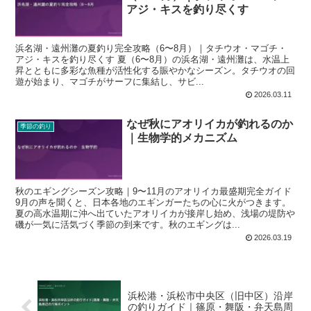
アジ・キスを釣り尽くす
浜名湖・遠州灘の夏釣り完全攻略（6〜8月）｜タチウオ・マゴチ・
アジ・キスを釣り尽くす 夏（6〜8月）の浜名湖・遠州灘は、水温上
昇とともに多彩な魚種が活性化する賑やかなシーズン。タチウオの回
遊が始まり、マゴチがサーフに集結し、サビ...
2026.03.11
なぜ秋にアオリイカが釣れるのか
季節の釣り
｜生物学的メカニズム
秋のエギングシーズン攻略｜9〜11月のアオリイカ最盛期完全ガイド
9月の声を聞くと、日本各地のエギンガーたちの心に火がつきます。
夏の高水温期に沖へ出ていたアオリイカが接岸し始め、浅場の堤防や
磯が一気に活気づく季節の到来です。秋のエギングは...
2026.03.19
浜松港・浜松市中央区（旧中区）沿岸
の釣りガイド｜篠原・舞阪・弁天島周