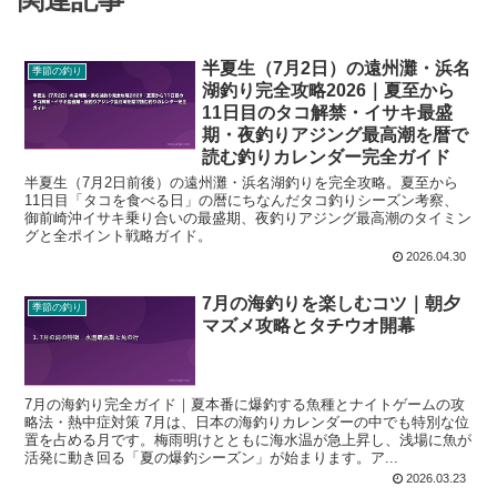
半夏生（7月2日）の遠州灘・浜名
季節の釣り
湖釣り完全攻略2026｜夏至から
11日目のタコ解禁・イサキ最盛
期・夜釣りアジング最高潮を暦で
読む釣りカレンダー完全ガイド
半夏生（7月2日前後）の遠州灘・浜名湖釣りを完全攻略。夏至から
11日目「タコを食べる日」の暦にちなんだタコ釣りシーズン考察、
御前崎沖イサキ乗り合いの最盛期、夜釣りアジング最高潮のタイミン
グと全ポイント戦略ガイド。
2026.04.30
7月の海釣りを楽しむコツ｜朝夕
季節の釣り
マズメ攻略とタチウオ開幕
7月の海釣り完全ガイド｜夏本番に爆釣する魚種とナイトゲームの攻
略法・熱中症対策 7月は、日本の海釣りカレンダーの中でも特別な位
置を占める月です。梅雨明けとともに海水温が急上昇し、浅場に魚が
活発に動き回る「夏の爆釣シーズン」が始まります。ア...
2026.03.23