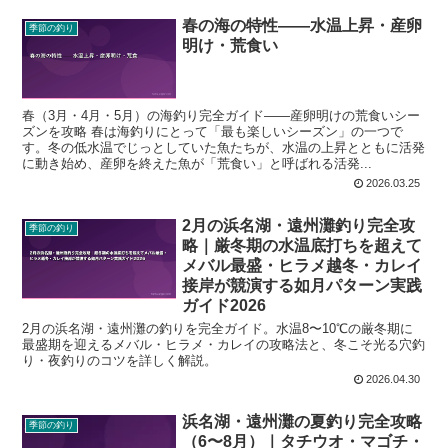
春の海の特性——水温上昇・産卵
季節の釣り
明け・荒食い
春（3月・4月・5月）の海釣り完全ガイド——産卵明けの荒食いシー
ズンを攻略 春は海釣りにとって「最も楽しいシーズン」の一つで
す。冬の低水温でじっとしていた魚たちが、水温の上昇とともに活発
に動き始め、産卵を終えた魚が「荒食い」と呼ばれる活発...
2026.03.25
2月の浜名湖・遠州灘釣り完全攻
季節の釣り
略｜厳冬期の水温底打ちを超えて
メバル最盛・ヒラメ越冬・カレイ
接岸が競演する如月パターン実践
ガイド2026
2月の浜名湖・遠州灘の釣りを完全ガイド。水温8〜10℃の厳冬期に
最盛期を迎えるメバル・ヒラメ・カレイの攻略法と、冬こそ光る穴釣
り・夜釣りのコツを詳しく解説。
2026.04.30
浜名湖・遠州灘の夏釣り完全攻略
季節の釣り
（6〜8月）｜タチウオ・マゴチ・