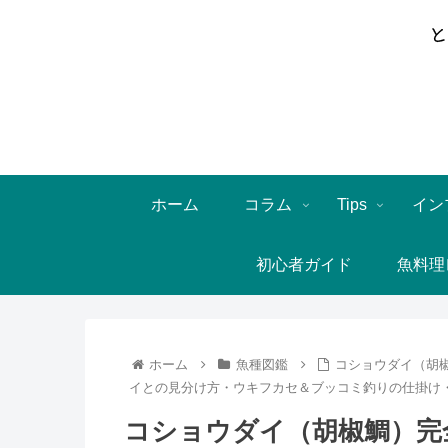
ホーム
コラム
Tips
イン
初心者ガイド
魚料理
ホーム
魚種図鑑
コショウダイ（胡
イとの見分け方・ウキフカセ＆ブッコミ釣りの仕掛け
コショウダイ（胡椒鯛）完