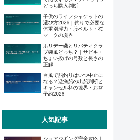
どっち購入判断
子供のライフジャケットの
選び方2026｜釣りで必要な
体重別浮力・股ベルト・桜
マークの境界
ホリデー磯とリバティクラ
ブ磯風どっち？｜サビキ・
ちょい投げの号数と長さの
正解
台風で船釣りはいつ中止に
なる？遊漁船の出船判断と
キャンセル料の境界・お盆
予約2026
人気記事
ショアジギング完全攻略｜