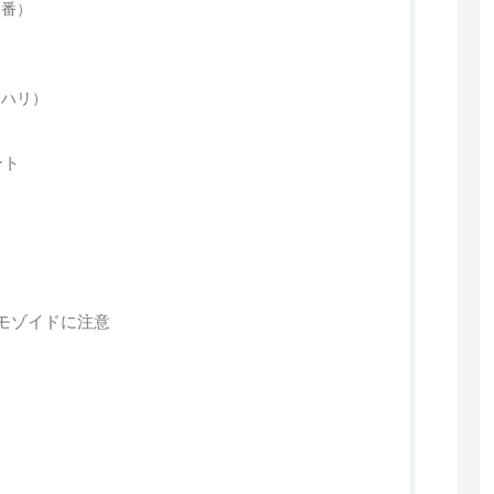
定番）
・ハリ）
ント
モゾイドに注意