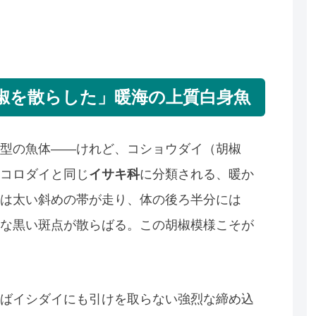
椒を散らした」暖海の上質白身魚
型の魚体——けれど、コショウダイ（胡椒
コロダイと同じ
イサキ科
に分類される、暖か
は太い斜めの帯が走り、体の後ろ半分には
な黒い斑点が散らばる。この胡椒模様こそが
ばイシダイにも引けを取らない強烈な締め込