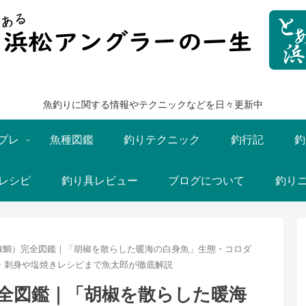
魚釣りに関する情報やテクニックなどを日々更新中
プレ
魚種図鑑
釣りテクニック
釣行記
釣
レシピ
釣り具レビュー
ブログについて
釣り
椒鯛）完全図鑑｜「胡椒を散らした暖海の白身魚」生態・コロダ
・刺身や塩焼きレシピまで魚太郎が徹底解説
全図鑑｜「胡椒を散らした暖海