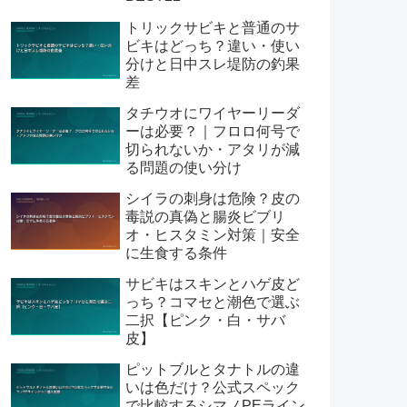
トリックサビキと普通のサ
ビキはどっち？違い・使い
分けと日中スレ堤防の釣果
差
タチウオにワイヤーリーダ
ーは必要？｜フロロ何号で
切られないか・アタリが減
る問題の使い分け
シイラの刺身は危険？皮の
毒説の真偽と腸炎ビブリ
オ・ヒスタミン対策｜安全
に生食する条件
サビキはスキンとハゲ皮ど
っち？コマセと潮色で選ぶ
二択【ピンク・白・サバ
皮】
ピットブルとタナトルの違
いは色だけ？公式スペック
で比較するシマノPEライン