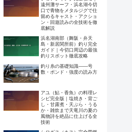
遠州灘サーフ・浜名湖今切
口で青物をメタルジグで仕
留めるキャスト・アクショ
ン・回遊読みの全技術を徹
底解説
浜名湖南部（舞阪・弁天
島・新居関所前）釣り完全
ガイド｜今切口周辺の最強
釣りスポット徹底攻略
釣り糸の基礎知識——号
数・ポンド・強度の読み方
アユ（鮎・香魚）の料理レ
シピ完全版｜塩焼き・背ご
し・甘露煮・天ぷら・うる
か・雑炊まで天竜川の夏の
風物詩を絶品に仕上げる全
技術