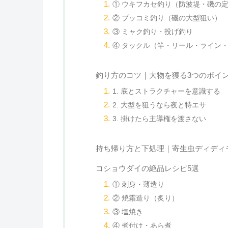
① ウキフカセ釣り（防波堤・磯の
② ブッコミ釣り（磯の大型狙い）
③ ミャク釣り・投げ釣り
④ タックル（竿・リール・ライン
釣り方のコツ｜大物を獲る3つのポイ
1. 底とストラクチャーを意識する
2. 大型を狙うなら夜と特エサ
3. 掛けたら主導権を渡さない
持ち帰り方と下処理｜寄生虫ディディ
コショウダイの絶品レシピ5選
① 刺身・薄造り
② 焼霜造り（炙り）
③ 塩焼き
④ 煮付け・あら煮