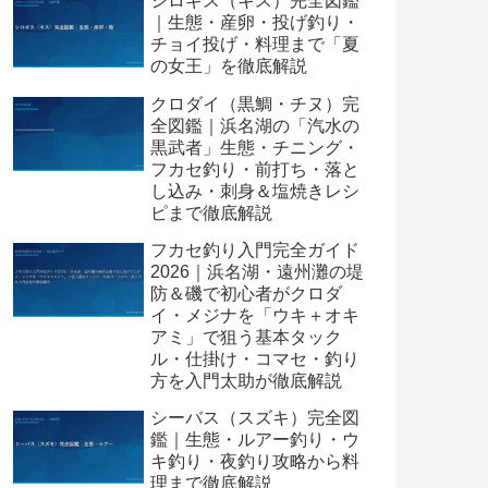
シロギス（キス）完全図鑑
｜生態・産卵・投げ釣り・
チョイ投げ・料理まで「夏
の女王」を徹底解説
クロダイ（黒鯛・チヌ）完
全図鑑｜浜名湖の「汽水の
黒武者」生態・チニング・
フカセ釣り・前打ち・落と
し込み・刺身＆塩焼きレシ
ピまで徹底解説
フカセ釣り入門完全ガイド
2026｜浜名湖・遠州灘の堤
防＆磯で初心者がクロダ
イ・メジナを「ウキ＋オキ
アミ」で狙う基本タック
ル・仕掛け・コマセ・釣り
方を入門太助が徹底解説
シーバス（スズキ）完全図
鑑｜生態・ルアー釣り・ウ
キ釣り・夜釣り攻略から料
理まで徹底解説