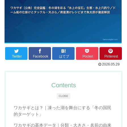
Twitter
Facebook
はてブ
Pocket
Pinterest
2026.05.29
Contents
CLOSE
ワカサギとは？｜凍った湖を舞台にする「冬の国民
的ターゲット」
ワカサギの基本データ｜分類・大きさ・名前の由来