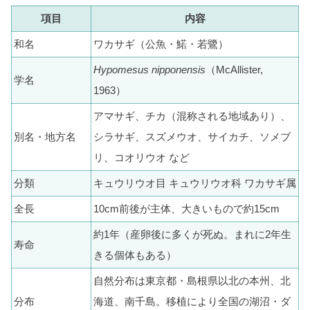
項目
内容
和名
ワカサギ（公魚・鰙・若鷺）
Hypomesus nipponensis
（McAllister,
学名
1963）
アマサギ、チカ（混称される地域あり）、
別名・地方名
シラサギ、スズメウオ、サイカチ、ソメブ
リ、コオリウオ など
分類
キュウリウオ目 キュウリウオ科 ワカサギ属
全長
10cm前後が主体、大きいもので約15cm
約1年（産卵後に多くが死ぬ。まれに2年生
寿命
きる個体もある）
自然分布は東京都・島根県以北の本州、北
分布
海道、南千島。移植により全国の湖沼・ダ