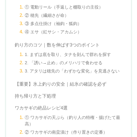
① 電動リール（手返しと棚取りの主役）
② 穂先（繊細さが命）
③ 多点仕掛け（袖鈎・狐鈎）
④ エサ（紅サシ・アカムシ）
釣り方のコツ｜数を伸ばす3つのポイント
1. まずは底を取り、タナを刻んで群れを探す
2. 「誘い→止め」のメリハリで食わせる
3. アタリは穂先の「わずかな変化」を見逃さない
【重要】氷上釣りの安全｜結氷の確認を必ず
持ち帰り方と下処理
ワカサギの絶品レシピ4選
① ワカサギの天ぷら（釣り人の特権・揚げたて最
高）
② ワカサギの南蛮漬け（作り置きの定番）