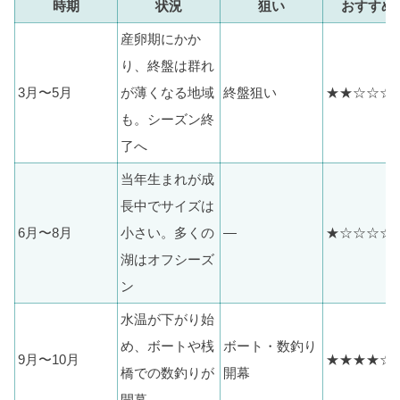
時期
状況
狙い
おすすめ
産卵期にかか
り、終盤は群れ
3月〜5月
が薄くなる地域
終盤狙い
★★☆☆☆
も。シーズン終
了へ
当年生まれが成
長中でサイズは
6月〜8月
小さい。多くの
—
★☆☆☆☆
湖はオフシーズ
ン
水温が下がり始
め、ボートや桟
ボート・数釣り
9月〜10月
★★★★☆
橋での数釣りが
開幕
開幕