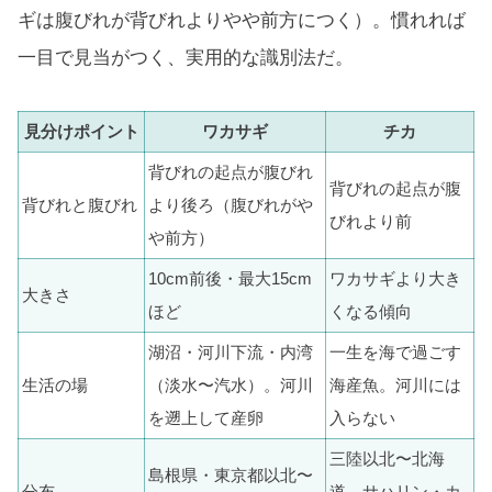
ギは腹びれが背びれよりやや前方につく）。慣れれば
一目で見当がつく、実用的な識別法だ。
見分けポイント
ワカサギ
チカ
背びれの起点が腹びれ
背びれの起点が腹
背びれと腹びれ
より後ろ（腹びれがや
びれより前
や前方）
10cm前後・最大15cm
ワカサギより大き
大きさ
ほど
くなる傾向
湖沼・河川下流・内湾
一生を海で過ごす
生活の場
（淡水〜汽水）。河川
海産魚。河川には
を遡上して産卵
入らない
三陸以北〜北海
島根県・東京都以北〜
分布
道、サハリン・カ