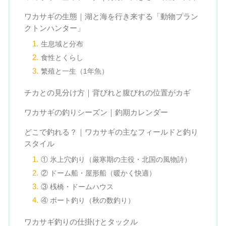
ワカサギの生態｜湖と海を行き来する「動物プラン
クトンハンター」
生息域と分布
食性とくらし
繁殖と一生（1年魚）
チカとの見分け方｜背びれと腹びれの位置がカギ
ワカサギの釣りシーズン｜釣期カレンダー
どこで釣れる？｜ワカサギの主なフィールドと釣り
スタイル
① 氷上穴釣り（厳寒期の主役・北国の風物詩）
② ドーム船・屋形船（暖かく快適）
③ 桟橋・ドームハウス
④ ボート釣り（秋の数釣り）
ワカサギ釣りの仕掛けとタックル