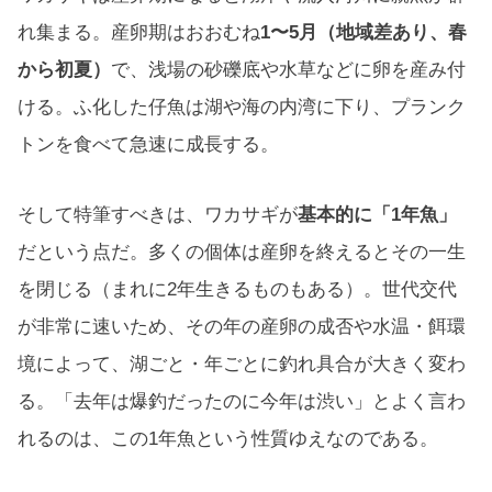
れ集まる。産卵期はおおむね
1〜5月（地域差あり、春
から初夏）
で、浅場の砂礫底や水草などに卵を産み付
ける。ふ化した仔魚は湖や海の内湾に下り、プランク
トンを食べて急速に成長する。
そして特筆すべきは、ワカサギが
基本的に「1年魚」
だという点だ。多くの個体は産卵を終えるとその一生
を閉じる（まれに2年生きるものもある）。世代交代
が非常に速いため、その年の産卵の成否や水温・餌環
境によって、湖ごと・年ごとに釣れ具合が大きく変わ
る。「去年は爆釣だったのに今年は渋い」とよく言わ
れるのは、この1年魚という性質ゆえなのである。