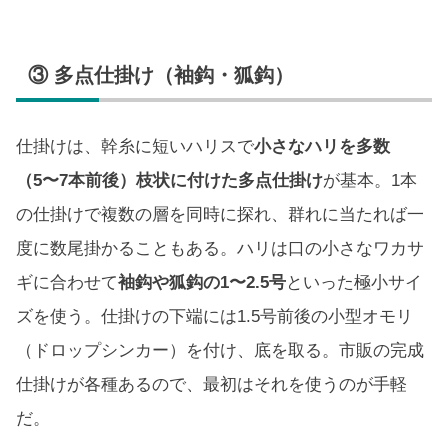
③ 多点仕掛け（袖鈎・狐鈎）
仕掛けは、幹糸に短いハリスで
小さなハリを多数
（5〜7本前後）枝状に付けた多点仕掛け
が基本。1本
の仕掛けで複数の層を同時に探れ、群れに当たれば一
度に数尾掛かることもある。ハリは口の小さなワカサ
ギに合わせて
袖鈎や狐鈎の1〜2.5号
といった極小サイ
ズを使う。仕掛けの下端には1.5号前後の小型オモリ
（ドロップシンカー）を付け、底を取る。市販の完成
仕掛けが各種あるので、最初はそれを使うのが手軽
だ。