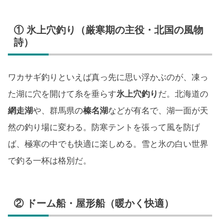
① 氷上穴釣り（厳寒期の主役・北国の風物
詩）
ワカサギ釣りといえば真っ先に思い浮かぶのが、凍っ
た湖に穴を開けて糸を垂らす
氷上穴釣り
だ。北海道の
網走湖
や、群馬県の
榛名湖
などが有名で、湖一面が天
然の釣り場に変わる。防寒テントを張って風を防げ
ば、極寒の中でも快適に楽しめる。雪と氷の白い世界
で釣る一杯は格別だ。
② ドーム船・屋形船（暖かく快適）