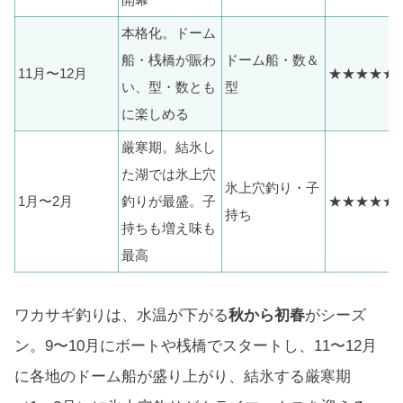
本格化。ドーム
船・桟橋が賑わ
ドーム船・数＆
11月〜12月
★★★★★
い、型・数とも
型
に楽しめる
厳寒期。結氷し
た湖では氷上穴
氷上穴釣り・子
1月〜2月
釣りが最盛。子
★★★★★
持ち
持ちも増え味も
最高
ワカサギ釣りは、水温が下がる
秋から初春
がシーズ
ン。9〜10月にボートや桟橋でスタートし、11〜12月
に各地のドーム船が盛り上がり、結氷する厳寒期