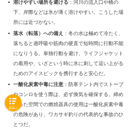
溶けやすい場所を避ける
：河川の流入口や橋の
下、岸際などは氷が薄く溶けやすい。こうした場
所には近づかない。
落水（転落）への備え
：冬の水は極めて冷たく、
落ちると過呼吸や筋肉の硬直で短時間に行動不能
になりうる。単独行動を避け、ライフジャケット
の着用や、いざという時に氷に刺して這い上がる
ためのアイスピックを携行すると安心だ。
一酸化炭素中毒に注意
：防寒テント内でストーブ
やコンロを使う際は、必ず換気を確保する。締め
切った空間での燃焼器具の使用は一酸化炭素中毒
目次へ
の危険があり、ワカサギ釣りの代表的な事故のひ
とつだ。