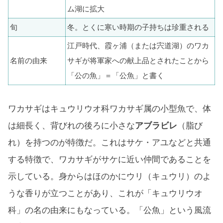
ム湖に拡大
旬
冬。とくに寒い時期の子持ちは珍重される
江戸時代、霞ヶ浦（または宍道湖）のワカ
名前の由来
サギが将軍家への献上品とされたことから
「公の魚」＝「公魚」と書く
ワカサギはキュウリウオ科ワカサギ属の小型魚で、体
は細長く、背びれの後ろに小さな
アブラビレ
（脂び
れ）を持つのが特徴だ。これはサケ・アユなどと共通
する特徴で、ワカサギがサケに近い仲間であることを
示している。身からはほのかにウリ（キュウリ）のよ
うな香りが立つことがあり、これが「キュウリウオ
科」の名の由来にもなっている。「公魚」という風流