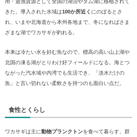
用・遊漁資源として全国の湖沼やダム湖に移植されて
きた。導入された水域は
100か所近く
にのぼるとさ
れ、いまや北海道から本州各地まで、冬になればさま
ざまな湖でワカサギが釣れる。
本来は冷たい水を好む魚なので、標高の高い山上湖や
北国の凍る湖がとりわけ好フィールドになる。海とつ
ながった汽水域や内湾でも生活でき、「淡水だけの
魚」と言い切れない柔軟さを持つのも面白い点だ。
食性とくらし
ワカサギは主に
動物プランクトン
を食べて暮らす。群